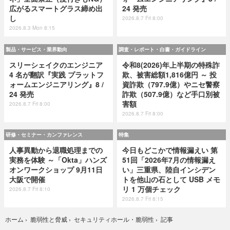
広がるスマートグラス締め出
24 発売
し
2026.8.7 Fri 8:00
2026.8.3 Mon 8:15
製品・サービス・業界動向
調査・レポート・白書・ガイドライン
スリーシェイクのエンジニア
令和8(2026)年上半期の特殊詐
4 名が翻訳『実践 プラットフ
欺、被害総額1,816億円 ～ 投
ォームエンジニアリング』8 /
資詐欺（797.9億）やニセ警察
24 発売
詐欺（507.9億）など手口別被
害額
2026.8.7 Fri 8:00
2026.8.7 Fri 8:00
研修・セミナー・カンファレンス
特集
人事異動から退職処理までの
今日もどこかで情報漏えい 第
実務を体験 ～「Okta」ハンズ
51回「2026年7月の情報漏え
オンワークショップ 9月11日
い」三重県、陸自インシデン
大阪で開催
トを他山の石として USB メモ
リ 1 万個チェック
2026.8.7 Fri 8:10
2026.8.7 Fri 8:15
記事
ホーム
›
脆弱性と脅威
›
セキュリティホール・脆弱性
›