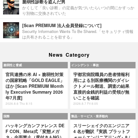
脆弱性診断を盗んだ男
かくして「良い診断」の定義が気づいたらいつの間にかすっか
り別物に交換されていた
[Scan PREMIUM 法人会員登録について]
Security Information Wants To Be Shared.「セキュリティ情報
は共有されることを欲する」
News Category
脆弱性と脅威
インシデント・事故
官民連携の米 AI × 脆弱性対策
宇都宮病院職員の患者情報利
の国家戦略「GOLD EAGLE」
用による別医療機関のダイレ
ほか [Scan PREMIUM Month
クトメール郵送、調査の結果
ly Executive Summary 2026
直接的金銭的利益の受領が無
年7月度]
いことを確認
2026.8.6 Thu 8:15
2026.8.7 Fri 8:05
国際
製品・サービス・業界動向
ハッキングカンファレンス DE
スリーシェイクのエンジニア
F CON、Meta式「変態メガ
4 名が翻訳『実践 プラットフ
ネ」全面禁止（度付きもNG）
ォームエンジニアリング』8 /