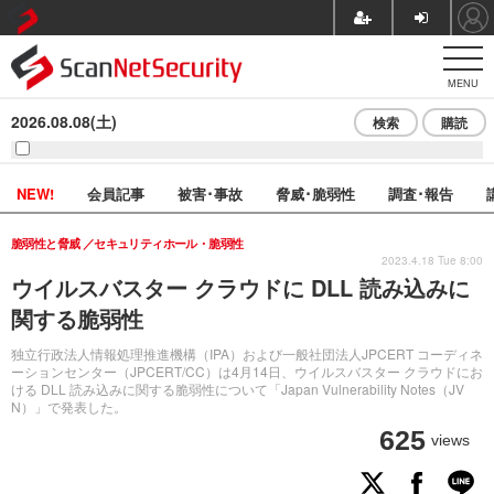
MENU
2026.08.08(土)
検索
購読
NEW!
会員記事
被害･事故
脅威･脆弱性
調査･報告
脆弱性と脅威
セキュリティホール・脆弱性
2023.4.18 Tue 8:00
ウイルスバスター クラウドに DLL 読み込みに
関する脆弱性
独立行政法人情報処理推進機構（IPA）および一般社団法人JPCERT コーディネ
ーションセンター（JPCERT/CC）は4月14日、ウイルスバスター クラウドにお
ける DLL 読み込みに関する脆弱性について「Japan Vulnerability Notes（JV
N）」で発表した。
625
views