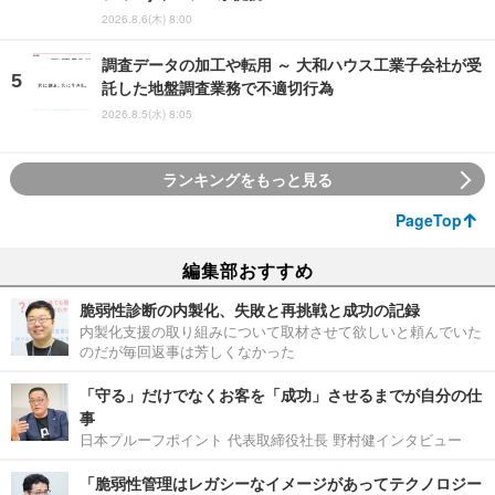
2026.8.6(木) 8:00
調査データの加工や転用 ～ 大和ハウス工業子会社が受
託した地盤調査業務で不適切行為
2026.8.5(水) 8:05
ランキングをもっと見る
PageTop
編集部おすすめ
脆弱性診断の内製化、失敗と再挑戦と成功の記録
内製化支援の取り組みについて取材させて欲しいと頼んでいた
のだが毎回返事は芳しくなかった
「守る」だけでなくお客を「成功」させるまでが自分の仕
事
日本プルーフポイント 代表取締役社長 野村健インタビュー
「脆弱性管理はレガシーなイメージがあってテクノロジー