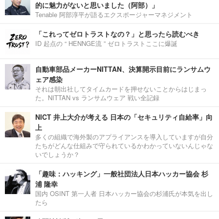
的に魅力がないと思いました（阿部）」
Tenable 阿部淳平が語るエクスポージャーマネジメント
「これってゼロトラストなの？」と思ったら読むべき
ID 起点の “ HENNGE流 ” ゼロトラストここに爆誕
自動車部品メーカーNITTAN、決算開示目前にランサムウ
ェア感染
それは朝出社してタイムカードを押せないことからはじまっ
た。NITTAN vs ランサムウェア 戦い全記録
NICT 井上大介が考える 日本の「セキュリティ自給率」向
上
多くの組織で海外製のアプライアンスを導入していますが自分
たちがどんな仕組みで守られているかわかっていないんじゃな
いでしょうか？
「趣味：ハッキング」一般社団法人日本ハッカー協会 杉
浦 隆幸
国内 OSINT 第一人者 日本ハッカー協会の杉浦氏が本気を出し
たら