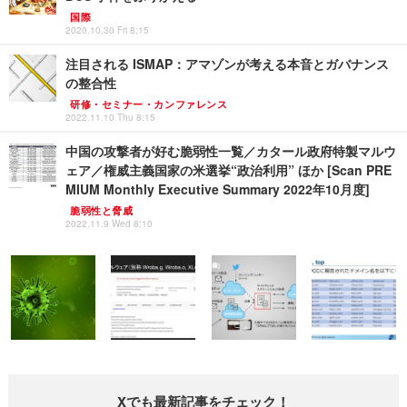
国際
2020.10.30 Fri 8:15
注目される ISMAP：アマゾンが考える本音とガバナンス
の整合性
研修・セミナー・カンファレンス
2022.11.10 Thu 8:15
中国の攻撃者が好む脆弱性一覧／カタール政府特製マルウ
ェア／権威主義国家の米選挙“政治利用” ほか [Scan PRE
MIUM Monthly Executive Summary 2022年10月度]
脆弱性と脅威
2022.11.9 Wed 8:10
Xでも最新記事をチェック！