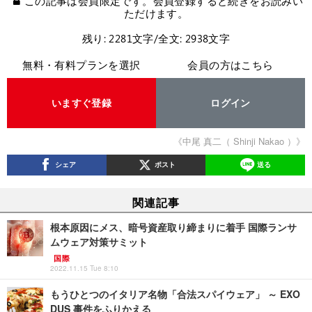
この記事は会員限定です。会員登録すると続きをお読みい
ただけます。
残り: 2281文字/全文: 2938文字
無料・有料プランを選択
会員の方はこちら
いますぐ登録
ログイン
《中尾 真二（ Shinji Nakao ）》
シェア
ポスト
送る
関連記事
根本原因にメス、暗号資産取り締まりに着手 国際ランサ
ムウェア対策サミット
国際
2022.11.15 Tue 8:10
もうひとつのイタリア名物「合法スパイウェア」 ～ EXO
DUS 事件をふりかえる