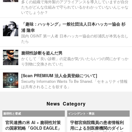
多くの組織で海外製のアプライアンスを導入していますが自分
たちがどんな仕組みで守られているかわかっていないんじゃな
いでしょうか？
「趣味：ハッキング」一般社団法人日本ハッカー協会 杉
浦 隆幸
国内 OSINT 第一人者 日本ハッカー協会の杉浦氏が本気を出し
たら
脆弱性診断を盗んだ男
かくして「良い診断」の定義が気づいたらいつの間にかすっか
り別物に交換されていた
[Scan PREMIUM 法人会員登録について]
Security Information Wants To Be Shared.「セキュリティ情報
は共有されることを欲する」
News Category
脆弱性と脅威
インシデント・事故
官民連携の米 AI × 脆弱性対策
宇都宮病院職員の患者情報利
の国家戦略「GOLD EAGLE」
用による別医療機関のダイレ