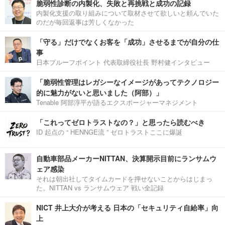
脆弱性診断の内製化、失敗と再挑戦と成功の記録
内製化支援の取り組みについて取材させて欲しいと頼んでいた
のだが毎回返事は芳しくなかった
「守る」だけでなくお客を「成功」させるまでが自分の仕
事
日本プルーフポイント 代表取締役社長 野村健インタビュー
「脆弱性管理はレガシーなイメージがあってテクノロジー
的に魅力がないと思いました（阿部）」
Tenable 阿部淳平が語るエクスポージャーマネジメント
「これってゼロトラストなの？」と思ったら読むべき
ID 起点の “ HENNGE流 ” ゼロトラストここに爆誕
自動車部品メーカーNITTAN、決算開示目前にランサムウ
ェア感染
それは朝出社してタイムカードを押せないことからはじまっ
た。NITTAN vs ランサムウェア 戦い全記録
NICT 井上大介が考える 日本の「セキュリティ自給率」向
上