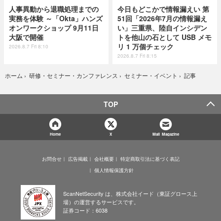
人事異動から退職処理までの
今日もどこかで情報漏えい 第
実務を体験 ～「Okta」ハンズ
51回「2026年7月の情報漏え
オンワークショップ 9月11日
い」三重県、陸自インシデン
大阪で開催
トを他山の石として USB メモ
リ 1 万個チェック
2026.8.7 Fri 8:10
2026.8.7 Fri 8:15
記事
ホーム
›
研修・セミナー・カンファレンス
›
セミナー・イベント
›
TOP
Home
X
Mail Magazine
お問合せ
広告掲載
会社概要
特定商取引法に基づく表記
個人情報保護方針
ScanNetSecurity は、株式会社イード（東証グロース上
場）の運営するサービスです。
証券コード：6038