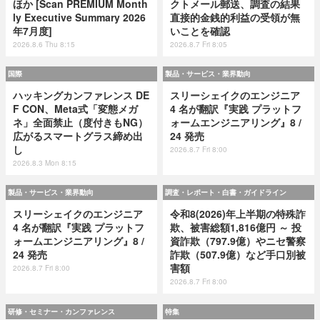
ほか [Scan PREMIUM Month
クトメール郵送、調査の結果
ly Executive Summary 2026
直接的金銭的利益の受領が無
年7月度]
いことを確認
2026.8.6 Thu 8:15
2026.8.7 Fri 8:05
国際
製品・サービス・業界動向
ハッキングカンファレンス DE
スリーシェイクのエンジニア
F CON、Meta式「変態メガ
4 名が翻訳『実践 プラットフ
ネ」全面禁止（度付きもNG）
ォームエンジニアリング』8 /
広がるスマートグラス締め出
24 発売
し
2026.8.7 Fri 8:00
2026.8.3 Mon 8:15
製品・サービス・業界動向
調査・レポート・白書・ガイドライン
スリーシェイクのエンジニア
令和8(2026)年上半期の特殊詐
4 名が翻訳『実践 プラットフ
欺、被害総額1,816億円 ～ 投
ォームエンジニアリング』8 /
資詐欺（797.9億）やニセ警察
24 発売
詐欺（507.9億）など手口別被
害額
2026.8.7 Fri 8:00
2026.8.7 Fri 8:00
研修・セミナー・カンファレンス
特集