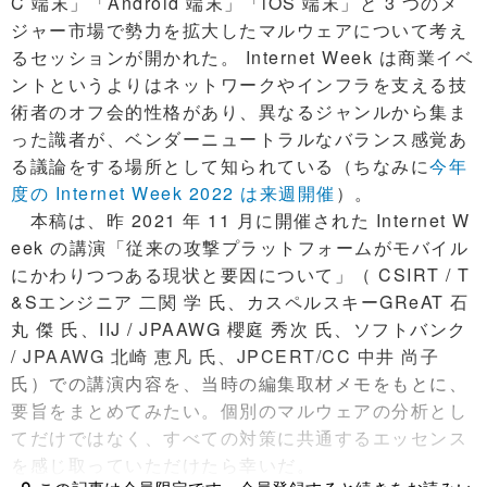
C 端末」「Android 端末」「iOS 端末」と 3 つのメ
ジャー市場で勢力を拡大したマルウェアについて考え
るセッションが開かれた。 Internet Week は商業イベ
ントというよりはネットワークやインフラを支える技
術者のオフ会的性格があり、異なるジャンルから集ま
った識者が、ベンダーニュートラルなバランス感覚あ
る議論をする場所として知られている（ちなみに
今年
度の Internet Week 2022 は来週開催
）。
本稿は、昨 2021 年 11 月に開催された Internet W
eek の講演「従来の攻撃プラットフォームがモバイル
にかわりつつある現状と要因について」（ CSIRT / T
&Sエンジニア 二関 学 氏、カスペルスキーGReAT 石
丸 傑 氏、IIJ / JPAAWG 櫻庭 秀次 氏、ソフトバンク
/ JPAAWG 北崎 恵凡 氏、JPCERT/CC 中井 尚子
氏）での講演内容を、当時の編集取材メモをもとに、
要旨をまとめてみたい。個別のマルウェアの分析とし
てだけではなく、すべての対策に共通するエッセンス
を感じ取っていただけたら幸いだ。