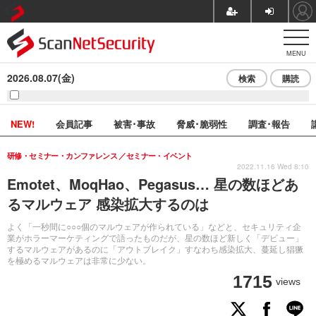
MENU
2026.08.07(金)
検索
購読
NEW!
会員記事
被害･事故
脅威･脆弱性
調査･報告
研修・セミナー・カンファレンス
セミナー・イベント
2022.11.16 Wed 8:10
Emotet、MoqHao、Pegasus… 星の数ほどあ
るマルウェア 感染拡大するのは
よく「一秒間に○○○個のマルウェアが作られている」などと、セキュリティ企
業がホラーマーケティングで語ったものだが、星の数ほど新しく「デビュー」
するマルウェアがあるのに「アウトブレイク」すなわち感染拡大、蔓延し猖獗
を極めるマルウェアは非常に少ない。
1715
views