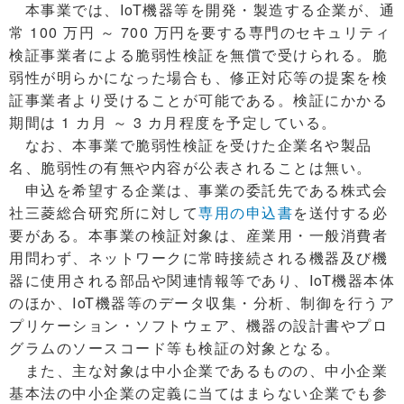
本事業では、IoT機器等を開発・製造する企業が、通
常 100 万円 ～ 700 万円を要する専門のセキュリティ
検証事業者による脆弱性検証を無償で受けられる。脆
弱性が明らかになった場合も、修正対応等の提案を検
証事業者より受けることが可能である。検証にかかる
期間は 1 カ月 ～ 3 カ月程度を予定している。
なお、本事業で脆弱性検証を受けた企業名や製品
名、脆弱性の有無や内容が公表されることは無い。
申込を希望する企業は、事業の委託先である株式会
社三菱総合研究所に対して
専用の申込書
を送付する必
要がある。本事業の検証対象は、産業用・一般消費者
用問わず、ネットワークに常時接続される機器及び機
器に使用される部品や関連情報等であり、IoT機器本体
のほか、IoT機器等のデータ収集・分析、制御を行うア
プリケーション・ソフトウェア、機器の設計書やプロ
グラムのソースコード等も検証の対象となる。
また、主な対象は中小企業であるものの、中小企業
基本法の中小企業の定義に当てはまらない企業でも参