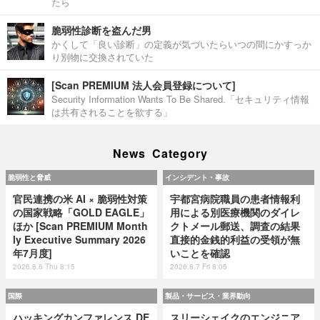
たら
脆弱性診断を盗んだ男
かくして「良い診断」の定義が気づいたらいつの間にかすっか
り別物に交換されていた
[Scan PREMIUM 法人会員登録について]
Security Information Wants To Be Shared.「セキュリティ情報
は共有されることを欲する」
News Category
脆弱性と脅威
インシデント・事故
官民連携の米 AI × 脆弱性対策
宇都宮病院職員の患者情報利
の国家戦略「GOLD EAGLE」
用による別医療機関のダイレ
ほか [Scan PREMIUM Month
クトメール郵送、調査の結果
ly Executive Summary 2026
直接的金銭的利益の受領が無
年7月度]
いことを確認
2026.8.6 Thu 8:15
2026.8.7 Fri 8:05
国際
製品・サービス・業界動向
ハッキングカンファレンス DE
スリーシェイクのエンジニア