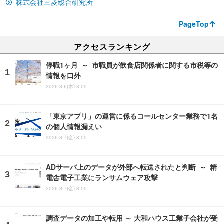
株式会社三菱総合研究所
PageTop
アクセスランキング
停職1ヶ月 ～ 市職員が飲食店関係者に関する市税等の
情報を口外
2026.8.6(木) 8:05
「東京アプリ」の運営に係るコールセンター業務で1名
の個人情報漏えい
2026.8.7(金) 8:05
ADサーバ上のデータが外部へ転送されたと判断 ～ 精
電舎電子工業にランサムウェア攻撃
2026.8.7(金) 8:05
調査データの加工や転用 ～ 大和ハウス工業子会社が受