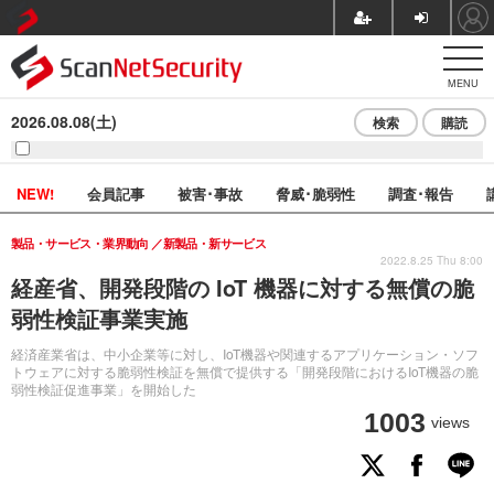
MENU
2026.08.08(土)
検索
購読
NEW!
会員記事
被害･事故
脅威･脆弱性
調査･報告
製品・サービス・業界動向
新製品・新サービス
2022.8.25 Thu 8:00
経産省、開発段階の IoT 機器に対する無償の脆
弱性検証事業実施
経済産業省は、中小企業等に対し、IoT機器や関連するアプリケーション・ソフ
トウェアに対する脆弱性検証を無償で提供する「開発段階におけるIoT機器の脆
弱性検証促進事業」を開始した
1003
views