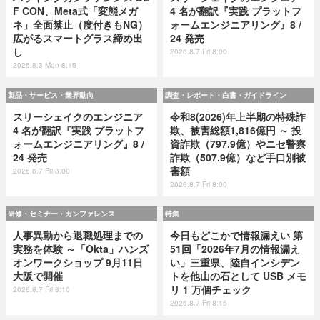
F CON、Meta式「変態メガ
4 名が翻訳『実践 プラットフ
ネ」全面禁止（度付きもNG）
ォームエンジニアリング』8 /
広がるスマートグラス締め出
24 発売
し
2026.8.7 Fri 8:00
2026.8.3 Mon 8:15
製品・サービス・業界動向
調査・レポート・白書・ガイドライン
スリーシェイクのエンジニア
令和8(2026)年上半期の特殊詐
4 名が翻訳『実践 プラットフ
欺、被害総額1,816億円 ～ 投
ォームエンジニアリング』8 /
資詐欺（797.9億）やニセ警察
24 発売
詐欺（507.9億）など手口別被
害額
2026.8.7 Fri 8:00
2026.8.7 Fri 8:00
研修・セミナー・カンファレンス
特集
人事異動から退職処理までの
今日もどこかで情報漏えい 第
実務を体験 ～「Okta」ハンズ
51回「2026年7月の情報漏え
オンワークショップ 9月11日
い」三重県、陸自インシデン
大阪で開催
トを他山の石として USB メモ
リ 1 万個チェック
2026.8.7 Fri 8:10
2026.8.7 Fri 8:15