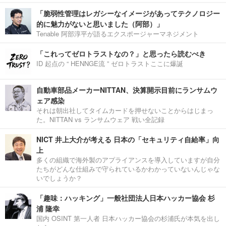
「脆弱性管理はレガシーなイメージがあってテクノロジー
的に魅力がないと思いました（阿部）」
Tenable 阿部淳平が語るエクスポージャーマネジメント
「これってゼロトラストなの？」と思ったら読むべき
ID 起点の “ HENNGE流 ” ゼロトラストここに爆誕
自動車部品メーカーNITTAN、決算開示目前にランサムウ
ェア感染
それは朝出社してタイムカードを押せないことからはじまっ
た。NITTAN vs ランサムウェア 戦い全記録
NICT 井上大介が考える 日本の「セキュリティ自給率」向
上
多くの組織で海外製のアプライアンスを導入していますが自分
たちがどんな仕組みで守られているかわかっていないんじゃな
いでしょうか？
「趣味：ハッキング」一般社団法人日本ハッカー協会 杉
浦 隆幸
国内 OSINT 第一人者 日本ハッカー協会の杉浦氏が本気を出し