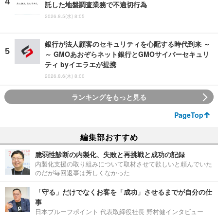
託した地盤調査業務で不適切行為
2026.8.5(水) 8:05
銀行が法人顧客のセキュリティを心配する時代到来 ～
～ GMOあおぞらネット銀行とGMOサイバーセキュリ
ティ byイエラエが提携
2026.8.6(木) 8:00
ランキングをもっと見る
PageTop
編集部おすすめ
脆弱性診断の内製化、失敗と再挑戦と成功の記録
内製化支援の取り組みについて取材させて欲しいと頼んでいた
のだが毎回返事は芳しくなかった
「守る」だけでなくお客を「成功」させるまでが自分の仕
事
日本プルーフポイント 代表取締役社長 野村健インタビュー