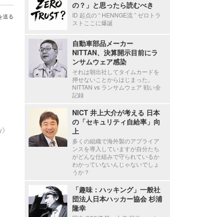
の？」と思ったら読むべき
ID 起点の “ HENNGE流 ” ゼロトラ
を送る
ストここに爆誕
自動車部品メーカー
NITTAN、決算開示目前にラ
ンサムウェア感染
それは朝出社してタイムカードを
押せないことからはじまった。
NITTAN vs ランサムウェア 戦い全
記録
NICT 井上大介が考える 日本
の「セキュリティ自給率」向
ty》
上
多くの組織で海外製のアプライア
ンスを導入していますが自分たち
がどんな仕組みで守られているか
わかっていないんじゃないでしょ
うか？
「趣味：ハッキング」一般社
団法人日本ハッカー協会 杉浦
隆幸