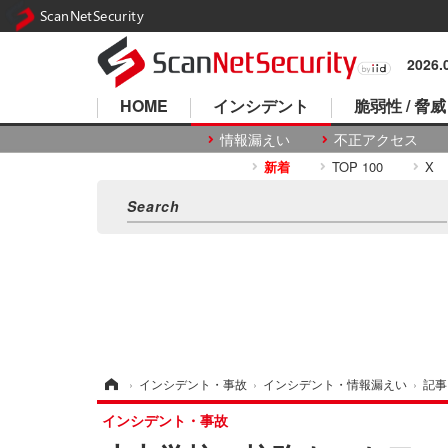
ScanNetSecurity
2026
HOME
インシデント
脆弱性 / 脅威
情報漏えい
不正アクセス
新着
TOP 100
X
ホーム
›
インシデント・事故
›
インシデント・情報漏えい
›
記事
インシデント・事故