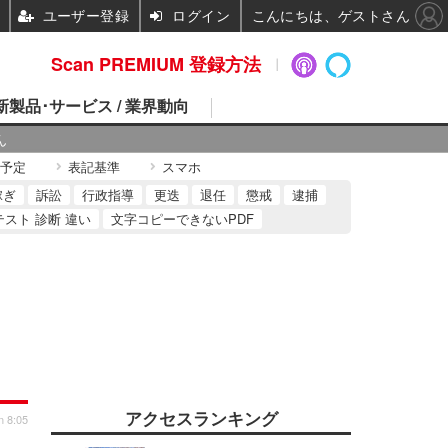
ユーザー登録
ログイン
こんにちは、ゲストさん
Scan PREMIUM 登録方法
 新製品･サービス / 業界動向
ん
予定
表記基準
スマホ
稼ぎ
訴訟
行政指導
更迭
退任
懲戒
逮捕
テスト 診断 違い
文字コピーできないPDF
アクセスランキング
n 8:05