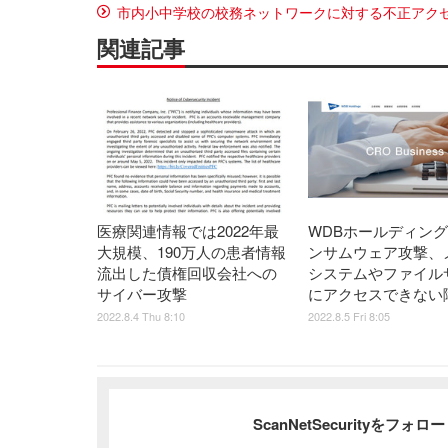
市内小中学校の校務ネットワークに対する不正アク
関連記事
医療関連情報では2022年最
WDBホールディン
大規模、190万人の患者情報
ンサムウェア攻撃、
流出した債権回収会社への
システムやファイル
サイバー攻撃
にアクセスできない
2022.8.4 Thu 8:10
2022.8.5 Fri 8:05
ScanNetSecurityをフォ