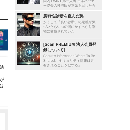
国内 OSINT 第一人者 日本ハッカ
ー協会の杉浦氏が本気を出したら
脆弱性診断を盗んだ男
かくして「良い診断」の定義が気
づいたらいつの間にかすっかり別
物に交換されていた
[Scan PREMIUM 法人会員登
録について]
Security Information Wants To Be
Shared.「セキュリティ情報は共
有されることを欲する」
法
が
は