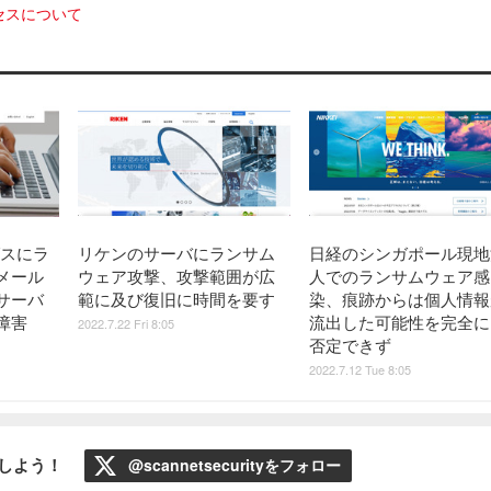
セスについて
グスにラ
リケンのサーバにランサム
日経のシンガポール現地
メール
ウェア攻撃、攻撃範囲が広
人でのランサムウェア感
サーバ
範に及び復旧に時間を要す
染、痕跡からは個人情報
障害
流出した可能性を完全に
2022.7.22 Fri 8:05
否定できず
2022.7.12 Tue 8:05
ローしよう！
@scannetsecurityをフォロー