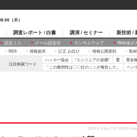
.08.06（木）
調査レポート / 白書
講演 / セミナー
新技術 /
設定ミス
メール誤送信
ランサムウェア
Web改ざ
RSS
情報提供
訂正 お詫び
情報公開原則
取材
ハッカー協会
"エンジニアの楽園"
愛
賞金
注目検索ワード
「この脆弱性は〇〇社の△△が報告した」
ペン
2022.8.14 Sun 7:23
2022.8.8 Mo