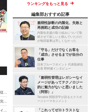
ランキングをもっと見る
編集部おすすめ記事
脆弱性診断の内製化、失敗と
再挑戦と成功の記録
内製化支援の取り組みについて取
材させて欲しいと頼んでいたのだ
が毎回返事は芳しくなかった
「守る」だけでなくお客を
「成功」させるまでが自分の
仕事
日本プルーフポイント 代表取締役
社長 野村健インタビュー
「脆弱性管理はレガシーなイ
メージがあってテクノロジー
的に魅力がないと思いました
（阿部）」
新エフエイコムにランサムウェア攻撃、取引先の従業員に関する個人情報が漏えいした可能性
Tenable 阿部淳平が語るエクスポ
セシール、再発防止のため業務委託先の見直しを完了し選定基準と管理も強化
ージャーマネジメント
「これってゼロトラストな
オーミケンシへのランサムウェア攻撃、リークサイト上に社名等が掲載されるも盗取されたとされる実データは公開されず