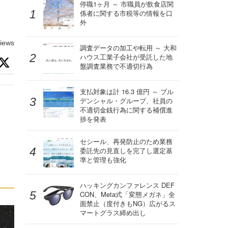
停職1ヶ月 ～ 市職員が飲食店関
係者に関する市税等の情報を口
外
iews
調査データの加工や転用 ～ 大和
ハウス工業子会社が受託した地
盤調査業務で不適切行為
支払対象は計 16.3 億円 ～ プル
デンシャル・グループ、社員の
不適切金銭行為に関する補償進
捗を発表
セシール、再発防止のため業務
委託先の見直しを完了し選定基
準と管理も強化
ハッキングカンファレンス DEF
CON、Meta式「変態メガネ」全
面禁止（度付きもNG）広がるス
マートグラス締め出し