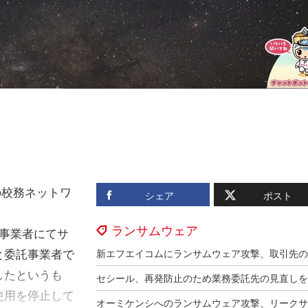
の校務ネットワ
シェア
ポスト
ランサムウェア
託事業者にてサ
と委託事業者で
したというも
使用を停止して