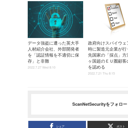
データ強盗に遭った英大手
政府向けスパイウェ
人材紹介会社、外部開発者
時に製造元企業が行
を「認証情報を不適切に保
先国家の「採点」方法
存」と非難
ヶ国超のＥＵ圏顧客
を認める
2022.7.27 Wed 8:10
2022.7.21 Thu 8:15
ScanNetSecurityをフォ
シェア
ポスト