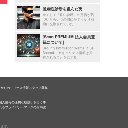
脆弱性診断を盗んだ男
かくして「良い診断」の定義が気
づいたらいつの間にかすっかり別
物に交換されていた
[Scan PREMIUM 法人会員登
録について]
Security Information Wants To Be
Shared.「セキュリティ情報は共
有されることを欲する」
ドからのリリース情報
スタッフ募集
個人情報の適切な取扱いを行う事
れるプライバシーマークの付与認
ります。