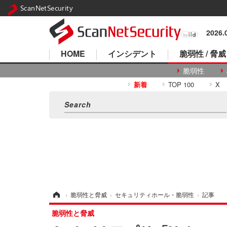
ScanNetSecurity
2026
HOME
インシデント
脆弱性 / 脅威
脆弱性
新着
TOP 100
X
ホーム
›
脆弱性と脅威
›
セキュリティホール・脆弱性
›
記事
脆弱性と脅威