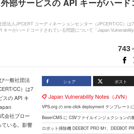
u」に外部サービスの API キーがハード
法人JPCERT コーディネーションセンター（JPCERT/CC）は
I キーがハードコードされている問題について「Japan Vulnerability
743
v
び一般社団法
シェア
ポスト
ERT/CC）は7
Japan Vulnerability Notes（JVN）
スの API キ
pan
た。株式会社ブロー
っている。影響