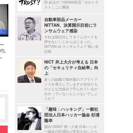
ID 起点の “ HENNGE流 ” ゼロトラ
ストここに爆誕
自動車部品メーカー
NITTAN、決算開示目前にラ
ンサムウェア感染
それは朝出社してタイムカードを
押せないことからはじまった。
ー
NITTAN vs ランサムウェア 戦い全
TL
記録
へ
NICT 井上大介が考える 日本
の「セキュリティ自給率」向
上
多くの組織で海外製のアプライア
ンスを導入していますが自分たち
がどんな仕組みで守られているか
わかっていないんじゃないでしょ
うか？
「趣味：ハッキング」一般社
団法人日本ハッカー協会 杉浦
隆幸
国内 OSINT 第一人者 日本ハッカ
ー協会の杉浦氏が本気を出したら