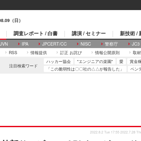
.08.09（日）
調査レポート / 白書
講演 / セミナー
新技術 /
JVN
IPA
JPCERT/CC
NISC
警察庁
JC3
RSS
情報提供
訂正 お詫び
情報公開原則
取材
ハッカー協会
"エンジニアの楽園"
愛
賞金
注目検索ワード
「この脆弱性は〇〇社の△△が報告した」
ペン
2022.8.2 Tue 17:55
2022.7.28 Th