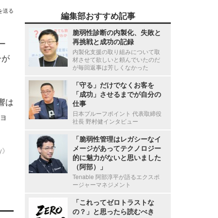
を送る
編集部おすすめ記事
脆弱性診断の内製化、失敗と
再挑戦と成功の記録
ー
内製化支援の取り組みについて取
ーが
材させて欲しいと頼んでいたのだ
が毎回返事は芳しくなかった
「守る」だけでなくお客を
「成功」させるまでが自分の
響は
仕事
日本プルーフポイント 代表取締役
ョ
社長 野村健インタビュー
「脆弱性管理はレガシーなイ
メージがあってテクノロジー
ty》
的に魅力がないと思いました
（阿部）」
Tenable 阿部淳平が語るエクスポ
ージャーマネジメント
「これってゼロトラストな
の？」と思ったら読むべき