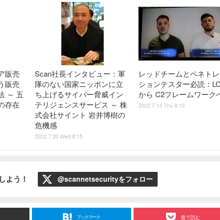
ア販売
Scan社長インタビュー：軍
レッドチームとペネトレ
う販売
隊のない国家ニッポンに立
ションテスター必読：LO
 ～ 五
ち上げるサイバー脅威イン
から C2フレームワーク
の存在
テリジェンスサービス ～ 株
2022.7.14 Thu 8:10
式会社サイント 岩井博樹の
危機感
2022.7.20 Wed 8:15
ローしよう！
@scannetsecurityをフォロー
ブックマーク
後で読む