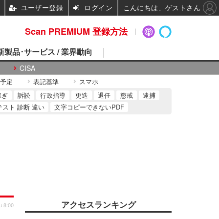
ユーザー登録
ログイン
こんにちは、ゲストさん
Scan PREMIUM 登録方法
 新製品･サービス / 業界動向
CISA
予定
表記基準
スマホ
稼ぎ
訴訟
行政指導
更迭
退任
懲戒
逮捕
テスト 診断 違い
文字コピーできないPDF
アクセスランキング
u 8:00