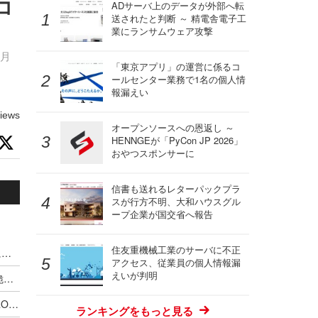
コ
ADサーバ上のデータが外部へ転
送されたと判断 ～ 精電舎電子工
業にランサムウェア攻撃
7月
「東京アプリ」の運営に係るコ
ールセンター業務で1名の個人情
報漏えい
iews
オープンソースへの恩返し ～
HENNGEが「PyCon JP 2026」
おやつスポンサーに
信書も送れるレターパックプラ
スが行方不明、大和ハウスグル
ープ企業が国交省へ報告
住友重機械工業のサーバに不正
VPS.org の one-click deployment テンプレートに複数の脆弱性
アクセス、従業員の個人情報漏
えいが判明
BaserCMS に CSVファイルインジェクションの脆弱性
ロボット掃除機 DEEBOT PRO M1、DEEBOT PRO K1VAC およびスマートフォンアプリ ECOVACS PRO に複数の脆弱性
ランキングをもっと見る