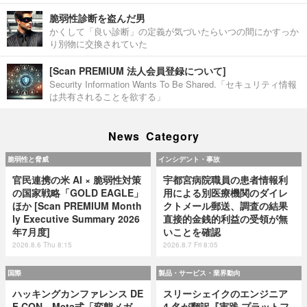
脆弱性診断を盗んだ男
かくして「良い診断」の定義が気づいたらいつの間にかすっか
り別物に交換されていた
[Scan PREMIUM 法人会員登録について]
Security Information Wants To Be Shared.「セキュリティ情報
は共有されることを欲する」
News Category
脆弱性と脅威
インシデント・事故
官民連携の米 AI × 脆弱性対策
宇都宮病院職員の患者情報利
の国家戦略「GOLD EAGLE」
用による別医療機関のダイレ
ほか [Scan PREMIUM Month
クトメール郵送、調査の結果
ly Executive Summary 2026
直接的金銭的利益の受領が無
年7月度]
いことを確認
2026.8.6 Thu 8:15
2026.8.7 Fri 8:05
国際
製品・サービス・業界動向
ハッキングカンファレンス DE
スリーシェイクのエンジニア
F CON、Meta式「変態メガ
4 名が翻訳『実践 プラットフ