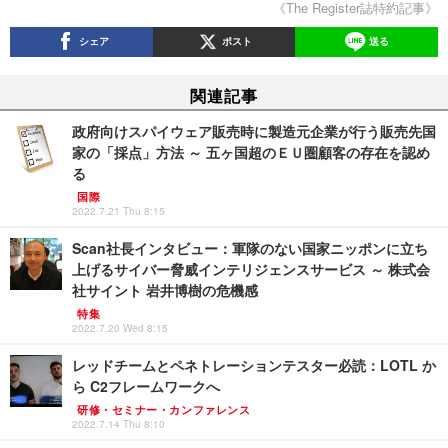
《The Register誌特約記事》
シェア
ポスト
送る
関連記事
政府向けスパイウェア販売時に製造元企業が行う販売先国
家の「採点」方法 ～ 五ヶ国超のＥＵ圏顧客の存在を認め
る
国際
2022.7.21 Thu 8:15
Scan社長インタビュー：軍隊のない国家ニッポンに立ち
上げるサイバー脅威インテリジェンスサービス ～ 株式会
社サイント 岩井博樹の危機感
特集
2022.7.20 Wed 8:15
レッドチームとペネトレーションテスター必読：LOTL か
ら C2フレームワークへ
研修・セミナー・カンファレンス
2022.7.14 Thu 8:10