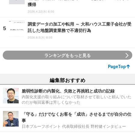
獲得
2026.4.22(水) 8:00
調査データの加工や転用 ～ 大和ハウス工業子会社が受
託した地盤調査業務で不適切行為
2026.8.5(水) 8:05
ランキングをもっと見る
PageTop
編集部おすすめ
脆弱性診断の内製化、失敗と再挑戦と成功の記録
内製化支援の取り組みについて取材させて欲しいと頼んでいた
のだが毎回返事は芳しくなかった
「守る」だけでなくお客を「成功」させるまでが自分の仕
事
日本プルーフポイント 代表取締役社長 野村健インタビュー