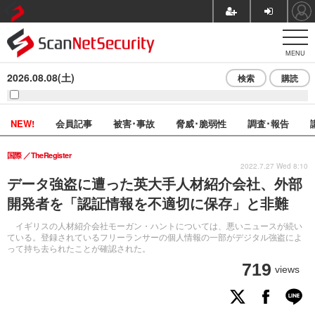
MENU
2026.08.08(土)
検索
購読
NEW!
会員記事
被害･事故
脅威･脆弱性
調査･報告
国際
TheRegister
2022.7.27 Wed 8:10
データ強盗に遭った英大手人材紹介会社、外部
開発者を「認証情報を不適切に保存」と非難
イギリスの人材紹介会社モーガン・ハントについては、悪いニュースが続い
ている。登録されているフリーランサーの個人情報の一部がデジタル強盗によ
って持ち去られたことが確認された。
719
views