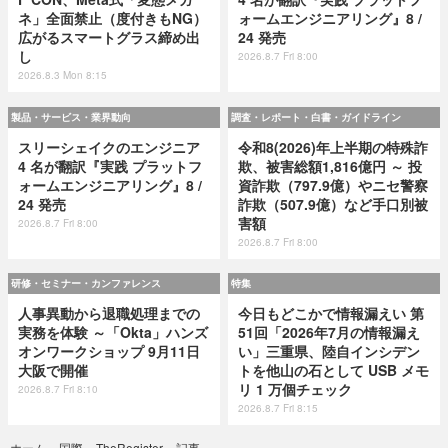
ネ」全面禁止（度付きもNG）
ォームエンジニアリング』8 /
広がるスマートグラス締め出
24 発売
し
2026.8.7 Fri 8:00
2026.8.3 Mon 8:15
製品・サービス・業界動向
調査・レポート・白書・ガイドライン
スリーシェイクのエンジニア
令和8(2026)年上半期の特殊詐
4 名が翻訳『実践 プラットフ
欺、被害総額1,816億円 ～ 投
ォームエンジニアリング』8 /
資詐欺（797.9億）やニセ警察
24 発売
詐欺（507.9億）など手口別被
害額
2026.8.7 Fri 8:00
2026.8.7 Fri 8:00
研修・セミナー・カンファレンス
特集
人事異動から退職処理までの
今日もどこかで情報漏えい 第
実務を体験 ～「Okta」ハンズ
51回「2026年7月の情報漏え
オンワークショップ 9月11日
い」三重県、陸自インシデン
大阪で開催
トを他山の石として USB メモ
リ 1 万個チェック
2026.8.7 Fri 8:10
2026.8.7 Fri 8:15
記事
ホーム
›
国際
›
TheRegister
›