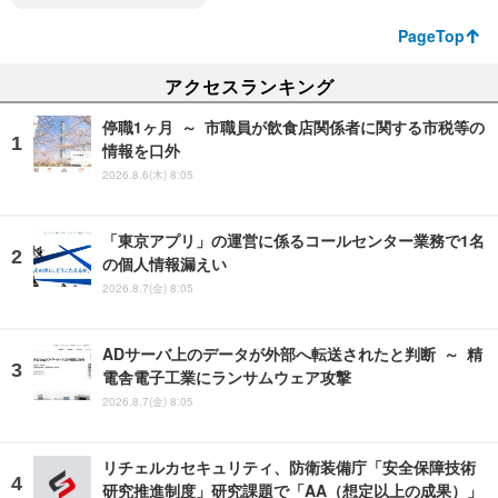
PageTop
アクセスランキング
停職1ヶ月 ～ 市職員が飲食店関係者に関する市税等の
情報を口外
2026.8.6(木) 8:05
「東京アプリ」の運営に係るコールセンター業務で1名
の個人情報漏えい
2026.8.7(金) 8:05
ADサーバ上のデータが外部へ転送されたと判断 ～ 精
電舎電子工業にランサムウェア攻撃
2026.8.7(金) 8:05
リチェルカセキュリティ、防衛装備庁「安全保障技術
研究推進制度」研究課題で「AA（想定以上の成果）」