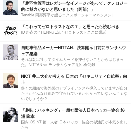
「脆弱性管理はレガシーなイメージがあってテクノロジー
的に魅力がないと思いました（阿部）」
Tenable 阿部淳平が語るエクスポージャーマネジメント
「これってゼロトラストなの？」と思ったら読むべき
ID 起点の “ HENNGE流 ” ゼロトラストここに爆誕
自動車部品メーカーNITTAN、決算開示目前にランサムウ
ェア感染
それは朝出社してタイムカードを押せないことからはじまっ
た。NITTAN vs ランサムウェア 戦い全記録
NICT 井上大介が考える 日本の「セキュリティ自給率」向
上
多くの組織で海外製のアプライアンスを導入していますが自分
たちがどんな仕組みで守られているかわかっていないんじゃな
いでしょうか？
「趣味：ハッキング」一般社団法人日本ハッカー協会 杉
浦 隆幸
国内 OSINT 第一人者 日本ハッカー協会の杉浦氏が本気を出し
たら