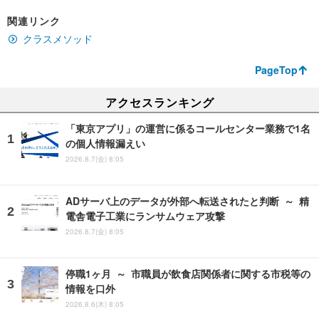
関連リンク
クラスメソッド
PageTop
アクセスランキング
「東京アプリ」の運営に係るコールセンター業務で1名
の個人情報漏えい
2026.8.7(金) 8:05
ADサーバ上のデータが外部へ転送されたと判断 ～ 精
電舎電子工業にランサムウェア攻撃
2026.8.7(金) 8:05
停職1ヶ月 ～ 市職員が飲食店関係者に関する市税等の
情報を口外
2026.8.6(木) 8:05