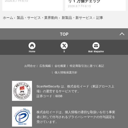
リ 1 万個チェック
2026.8.7 Fri 8:10
2026.8.7 Fri 8:15
記事
ホーム
›
製品・サービス・業界動向
›
新製品・新サービス
›
TOP
Home
X
Mail Magazine
お問合せ
広告掲載
会社概要
特定商取引法に基づく表記
個人情報保護方針
ScanNetSecurity は、株式会社イード（東証グロース上
場）の運営するサービスです。
証券コード：6038
株式会社イードは、個人情報の適切な取扱いを行う事業
者に対して付与されるプライバシーマークの付与認定を
受けています。