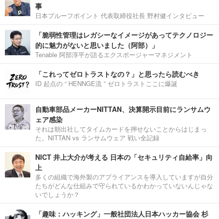
事
日本プルーフポイント 代表取締役社長 野村健インタビュー
「脆弱性管理はレガシーなイメージがあってテクノロジー
的に魅力がないと思いました（阿部）」
Tenable 阿部淳平が語るエクスポージャーマネジメント
「これってゼロトラストなの？」と思ったら読むべき
ID 起点の “ HENNGE流 ” ゼロトラストここに爆誕
自動車部品メーカーNITTAN、決算開示目前にランサムウ
ェア感染
それは朝出社してタイムカードを押せないことからはじまっ
た。NITTAN vs ランサムウェア 戦い全記録
NICT 井上大介が考える 日本の「セキュリティ自給率」向
上
多くの組織で海外製のアプライアンスを導入していますが自分
たちがどんな仕組みで守られているかわかっていないんじゃな
いでしょうか？
「趣味：ハッキング」一般社団法人日本ハッカー協会 杉