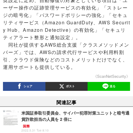
奨設定に定め、自動修復の対象としている項目は「ユ
ーザー操作の証跡管理サービスの有効化」「ストレー
ジの暗号化」「パスワードポリシーの強化」「セキュ
リティサービス（Amazon GuardDuty、AWS Securit
y Hub、Amazon Detective）の有効化」「セキュリ
ティアラート整形と通知設定」。
同社が提供するAWS総合支援「クラスメソッドメン
バーズ」では、AWSの請求代行サービスや利用料割
引、クラウド保険などのコストメリットだけでなく、
運用サポートも提供している。
《ScanNetSecurity》
シェア
ポスト
送る
関連記事
米国証券取引委員会、サイバー犯罪対策ユニットと暗号通
貨詐欺担当の人員を 2 倍に
国際
2022.5.31 Tue 8:10