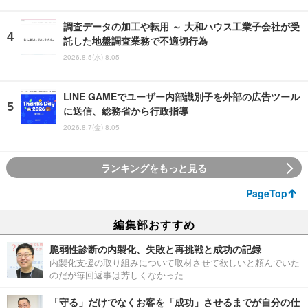
調査データの加工や転用 ～ 大和ハウス工業子会社が受
託した地盤調査業務で不適切行為
2026.8.5(水) 8:05
LINE GAMEでユーザー内部識別子を外部の広告ツール
に送信、総務省から行政指導
2026.8.7(金) 8:05
ランキングをもっと見る
PageTop
編集部おすすめ
脆弱性診断の内製化、失敗と再挑戦と成功の記録
内製化支援の取り組みについて取材させて欲しいと頼んでいた
のだが毎回返事は芳しくなかった
「守る」だけでなくお客を「成功」させるまでが自分の仕