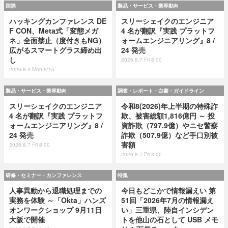
国際
製品・サービス・業界動向
ハッキングカンファレンス DE
スリーシェイクのエンジニア
F CON、Meta式「変態メガ
4 名が翻訳『実践 プラットフ
ネ」全面禁止（度付きもNG）
ォームエンジニアリング』8 /
広がるスマートグラス締め出
24 発売
し
2026.8.7 Fri 8:00
2026.8.3 Mon 8:15
製品・サービス・業界動向
調査・レポート・白書・ガイドライン
スリーシェイクのエンジニア
令和8(2026)年上半期の特殊詐
4 名が翻訳『実践 プラットフ
欺、被害総額1,816億円 ～ 投
ォームエンジニアリング』8 /
資詐欺（797.9億）やニセ警察
24 発売
詐欺（507.9億）など手口別被
害額
2026.8.7 Fri 8:00
2026.8.7 Fri 8:00
研修・セミナー・カンファレンス
特集
人事異動から退職処理までの
今日もどこかで情報漏えい 第
実務を体験 ～「Okta」ハンズ
51回「2026年7月の情報漏え
オンワークショップ 9月11日
い」三重県、陸自インシデン
大阪で開催
トを他山の石として USB メモ