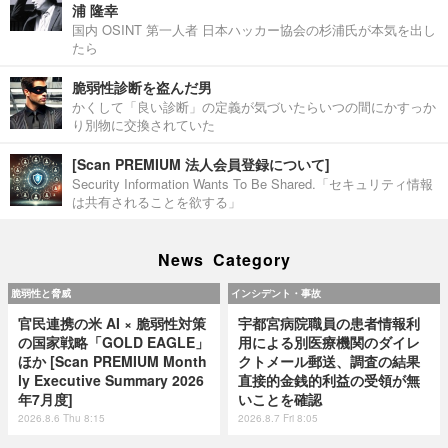
浦 隆幸
国内 OSINT 第一人者 日本ハッカー協会の杉浦氏が本気を出し
たら
脆弱性診断を盗んだ男
かくして「良い診断」の定義が気づいたらいつの間にかすっか
り別物に交換されていた
[Scan PREMIUM 法人会員登録について]
Security Information Wants To Be Shared.「セキュリティ情報
は共有されることを欲する」
News Category
脆弱性と脅威
インシデント・事故
官民連携の米 AI × 脆弱性対策
宇都宮病院職員の患者情報利
の国家戦略「GOLD EAGLE」
用による別医療機関のダイレ
ほか [Scan PREMIUM Month
クトメール郵送、調査の結果
ly Executive Summary 2026
直接的金銭的利益の受領が無
年7月度]
いことを確認
2026.8.6 Thu 8:15
2026.8.7 Fri 8:05