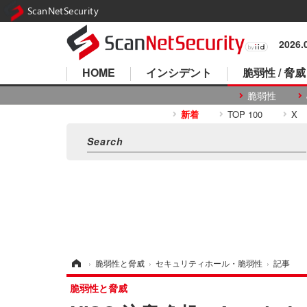
ScanNetSecurity
2026
HOME
インシデント
脆弱性 / 脅威
脆弱性
新着
TOP 100
X
ホーム
›
脆弱性と脅威
›
セキュリティホール・脆弱性
›
記事
脆弱性と脅威