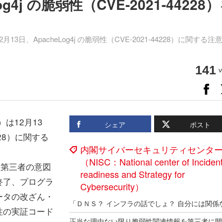
g4j の脆弱性（CVE-2021-44228
、ApacheLog4j の脆弱性（CVE-2021-44228）に関する注
141
v
は12月13
シェア
ポスト
4228）に関する
内閣サイバーセキュリティセンタ
（NISC：National center of Inciden
外部の第三者の意図
readiness and Strategy for
終了、プログラ
Cybersecurity）
ータの改ざん・
性の実証コード