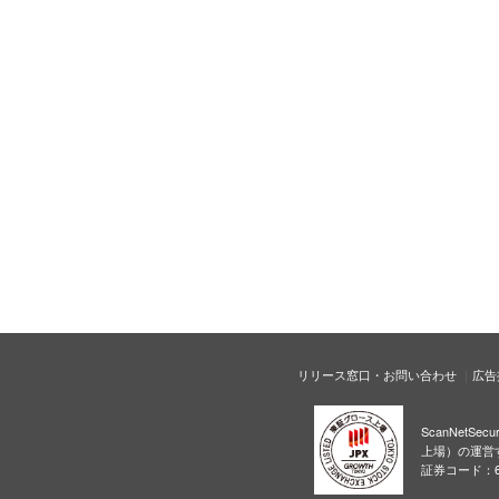
リリース窓口・お問い合わせ
広告
ScanNetS
上場）の運営
証券コード：6