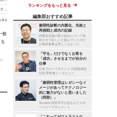
ランキングをもっと見る
経産省「サプライチェーン強化に向けたセキュリティ対策評価制度」事前対策支援サービスを BBSec が提供
編集部おすすめ記事
を送る
脆弱性診断の内製化、失敗と
再挑戦と成功の記録
一般
内製化支援の取り組みについて取
材させて欲しいと頼んでいたのだ
じる
が毎回返事は芳しくなかった
「守る」だけでなくお客を
「成功」させるまでが自分の
ty》
仕事
日本プルーフポイント 代表取締役
社長 野村健インタビュー
「脆弱性管理はレガシーなイ
メージがあってテクノロジー
的に魅力がないと思いました
（阿部）」
Tenable 阿部淳平が語るエクスポ
ージャーマネジメント
「これってゼロトラストな