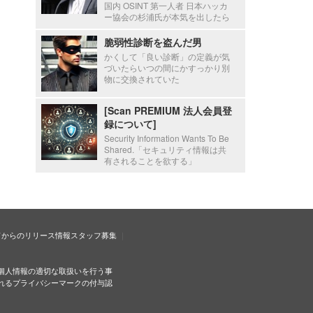
国内 OSINT 第一人者 日本ハッカ
ー協会の杉浦氏が本気を出したら
脆弱性診断を盗んだ男
かくして「良い診断」の定義が気
づいたらいつの間にかすっかり別
物に交換されていた
[Scan PREMIUM 法人会員登
録について]
Security Information Wants To Be
Shared.「セキュリティ情報は共
有されることを欲する」
ドからのリリース情報
スタッフ募集
個人情報の適切な取扱いを行う事
れるプライバシーマークの付与認