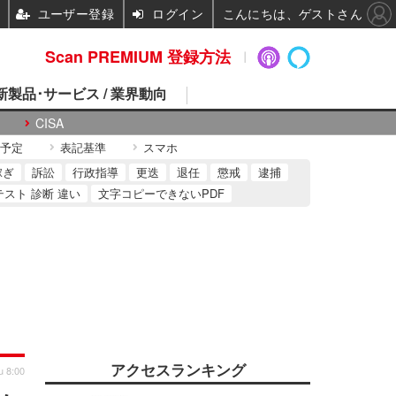
ユーザー登録
ログイン
こんにちは、ゲストさん
Scan PREMIUM 登録方法
 新製品･サービス / 業界動向
CISA
予定
表記基準
スマホ
稼ぎ
訴訟
行政指導
更迭
退任
懲戒
逮捕
テスト 診断 違い
文字コピーできないPDF
アクセスランキング
u 8:00