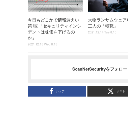
今日もどこかで情報漏えい
大物ランサムウェア
第1回「セキュリティインシ
三人の「転職」
デントは株価を下げるの
2021.12.14 Tue 8:15
か」
2021.12.15 Wed 8:15
ScanNetSecurityをフォ
シェア
ポスト