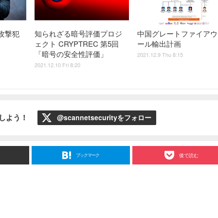
攻撃犯
知られざる暗号評価プロジ
中国グレートファイアウ
ェクト CRYPTREC 第5回
ール輸出計画
「暗号の安全性評価」
2021.12.9 Thu 8:15
2021.12.10 Fri 8:20
ローしよう！
@scannetsecurityをフォロー
ブックマーク
後で読む