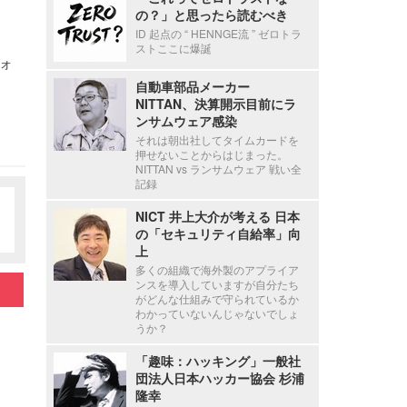
の？」と思ったら読むべき
ID 起点の “ HENNGE流 ” ゼロトラ
ストここに爆誕
ォ
自動車部品メーカー
NITTAN、決算開示目前にラ
ンサムウェア感染
それは朝出社してタイムカードを
押せないことからはじまった。
NITTAN vs ランサムウェア 戦い全
記録
NICT 井上大介が考える 日本
の「セキュリティ自給率」向
上
多くの組織で海外製のアプライア
ンスを導入していますが自分たち
がどんな仕組みで守られているか
わかっていないんじゃないでしょ
うか？
「趣味：ハッキング」一般社
団法人日本ハッカー協会 杉浦
隆幸