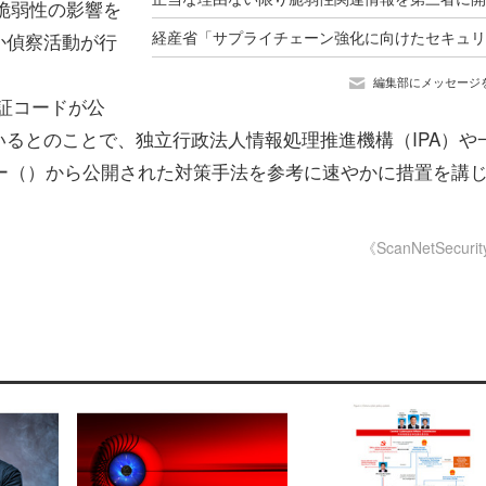
本脆弱性の影響を
か偵察活動が行
編集部にメッセージ
証コードが公
るとのことで、独立行政法人情報処理推進機構（IPA）や
ンター（）から公開された対策手法を参考に速やかに措置を講
《ScanNetSecuri