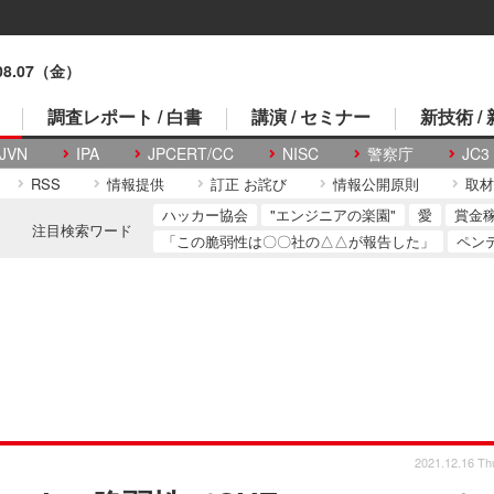
.08.07（金）
調査レポート / 白書
講演 / セミナー
新技術 /
JVN
IPA
JPCERT/CC
NISC
警察庁
JC3
RSS
情報提供
訂正 お詫び
情報公開原則
取材
ハッカー協会
"エンジニアの楽園"
愛
賞金
注目検索ワード
「この脆弱性は〇〇社の△△が報告した」
ペン
2021.12.16 Th