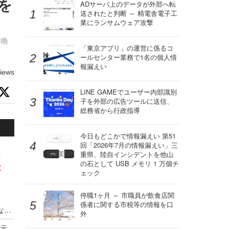
）を
ADサーバ上のデータが外部へ転
送されたと判断 ～ 精電舎電子工
業にランサムウェア攻撃
意喚
「東京アプリ」の運営に係るコ
ールセンター業務で1名の個人情
報漏えい
iews
LINE GAMEでユーザー内部識別
子を外部の広告ツールに送信、
総務省から行政指導
今日もどこかで情報漏えい 第51
回「2026年7月の情報漏えい」三
ー
重県、陸自インシデントを他山
の石として USB メモリ 1 万個チ
t
ェック
停職1ヶ月 ～ 市職員が飲食店関
係者に関する市税等の情報を口
「ＤＮＳ？ インフラの話でしょ？ 自分には関係なさそう」そう考えるセキュリティ管理者が Infoblox Exchange Tokyo 2025 に参加すべき三つ以上の理由
外
正当な理由ない限り脆弱性関連情報を第三者に開示せず ～「情報セキュリティ早期警戒パートナーシップガイドライン」に則した対応を呼びかけ