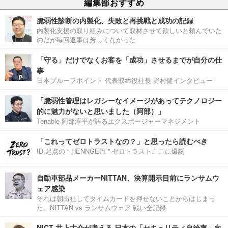
編集部おすすめ
脆弱性診断の内製化、失敗と再挑戦と成功の記録
内製化支援の取り組みについて取材させて欲しいと頼んでいた
のだが毎回返事は芳しくなかった
「守る」だけでなくお客を「成功」させるまでが自分の仕
事
日本プルーフポイント 代表取締役社長 野村健インタビュー
「脆弱性管理はレガシーなイメージがあってテクノロジー
的に魅力がないと思いました（阿部）」
Tenable 阿部淳平が語るエクスポージャーマネジメント
「これってゼロトラストなの？」と思ったら読むべき
ID 起点の “ HENNGE流 ” ゼロトラストここに爆誕
自動車部品メーカーNITTAN、決算開示目前にランサムウ
ェア感染
それは朝出社してタイムカードを押せないことからはじまっ
た。NITTAN vs ランサムウェア 戦い全記録
NICT 井上大介が考える 日本の「セキュリティ自給率」向