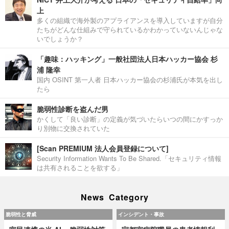
上
多くの組織で海外製のアプライアンスを導入していますが自分
たちがどんな仕組みで守られているかわかっていないんじゃな
いでしょうか？
「趣味：ハッキング」一般社団法人日本ハッカー協会 杉
浦 隆幸
国内 OSINT 第一人者 日本ハッカー協会の杉浦氏が本気を出し
たら
脆弱性診断を盗んだ男
かくして「良い診断」の定義が気づいたらいつの間にかすっか
り別物に交換されていた
[Scan PREMIUM 法人会員登録について]
Security Information Wants To Be Shared.「セキュリティ情報
は共有されることを欲する」
News Category
脆弱性と脅威
インシデント・事故