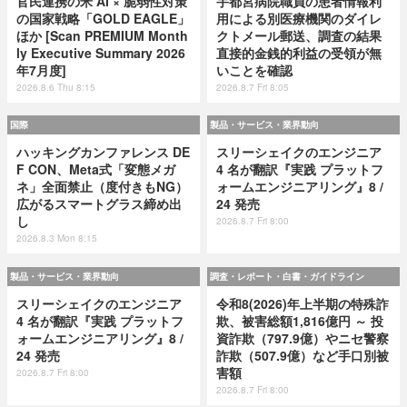
官民連携の米 AI × 脆弱性対策
宇都宮病院職員の患者情報利
の国家戦略「GOLD EAGLE」
用による別医療機関のダイレ
ほか [Scan PREMIUM Month
クトメール郵送、調査の結果
ly Executive Summary 2026
直接的金銭的利益の受領が無
年7月度]
いことを確認
2026.8.6 Thu 8:15
2026.8.7 Fri 8:05
国際
製品・サービス・業界動向
ハッキングカンファレンス DE
スリーシェイクのエンジニア
F CON、Meta式「変態メガ
4 名が翻訳『実践 プラットフ
ネ」全面禁止（度付きもNG）
ォームエンジニアリング』8 /
広がるスマートグラス締め出
24 発売
し
2026.8.7 Fri 8:00
2026.8.3 Mon 8:15
製品・サービス・業界動向
調査・レポート・白書・ガイドライン
スリーシェイクのエンジニア
令和8(2026)年上半期の特殊詐
4 名が翻訳『実践 プラットフ
欺、被害総額1,816億円 ～ 投
ォームエンジニアリング』8 /
資詐欺（797.9億）やニセ警察
24 発売
詐欺（507.9億）など手口別被
害額
2026.8.7 Fri 8:00
2026.8.7 Fri 8:00