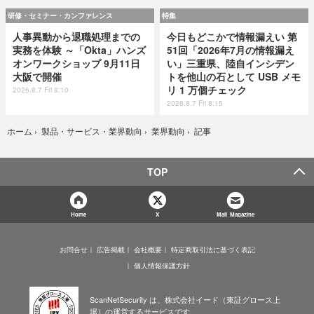
研修・セミナー・カンファレンス
特集
人事異動から退職処理までの
今日もどこかで情報漏えい 第
実務を体験 ～「Okta」ハンズ
51回「2026年7月の情報漏え
オンワークショップ 9月11日
い」三重県、陸自インシデン
大阪で開催
トを他山の石として USB メモ
リ 1 万個チェック
2026.8.7 Fri 8:10
2026.8.7 Fri 8:15
記事
ホーム
›
製品・サービス・業界動向
›
業界動向
›
TOP
Home
X
Mail Magazine
お問合せ
広告掲載
会社概要
特定商取引法に基づく表記
個人情報保護方針
ScanNetSecurity は、株式会社イード（東証グロース上
場）の運営するサービスです。