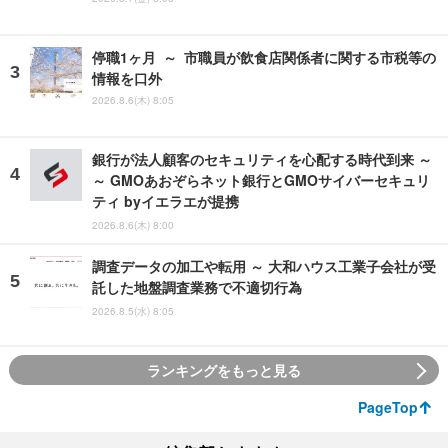
停職1ヶ月 ～ 市職員が飲食店関係者に関する市税等の
情報を口外
2026.8.6(木) 8:05
銀行が法人顧客のセキュリティを心配する時代到来 ～
～ GMOあおぞらネット銀行とGMOサイバーセキュリ
ティ byイエラエが提携
2026.8.6(木) 8:00
調査データの加工や転用 ～ 大和ハウス工業子会社が受
託した地盤調査業務で不適切行為
2026.8.5(水) 8:05
ランキングをもっと見る
PageTop