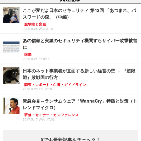
ここが変だよ日本のセキュリティ 第42回 「あつまれ、パ
スワードの森」（中編）
脆弱性と脅威
2020.8.26 Wed 8:10
あの信頼と実績のセキュリティ機関すらサイバー攻撃被害
に
国際
2020.8.21 Fri 8:15
日本のネット事業者が直面する新しい経営の壁 － 『超限
戦』敗戦国の行方
調査・レポート・白書・ガイドライン
2020.8.20 Thu 8:10
緊急会見～ランサムウェア「WannaCry」特徴と対策（ト
レンドマイクロ）
研修・セミナー・カンファレンス
2017.5.17 Wed 17:02
Xでも最新記事をチェック！