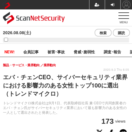
MENU
2026.08.08(土)
検索
購読
NEW!
会員記事
被害･事故
脅威･脆弱性
調査･報告
製品・サービス・業界動向
業界動向
2020.9.3 Thu 8:05
エバ・チェンCEO、サイバーセキュリティ業界
における影響力のある女性トップ100に選出
（トレンドマイクロ）
トレンドマイクロ株式会社は9月1日、代表取締役社長 兼 CEOで共同創業者の
エバ・チェン氏がサイバーセキュリティ業界において最も影響力のある女性の
一人として選出されたと発表した。
173
views