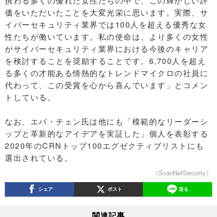
携わる多くの優れた女性たちの中で、この輝かしい評
価をいただいたことを大変光栄に思います。実際、サ
イバーセキュリティ業界では100人を超える優秀な女
性たちが働いています。私の使命は、より多くの女性
がサイバーセキュリティ業界における今後のキャリア
を検討することを奨励することです。6,700人を超え
る多くの才能ある情熱的なトレンドマイクロの社員に
代わって、この受賞を心から喜んでいます」とコメン
トしている。
なお、エバ・チェン氏は他にも「模範的なリーダーシ
ップと革新的なアイデアを実証した」個人を表彰する
2020年のCRNトップ100エグゼクティブリストにも
選出されている。
《ScanNetSecurity》
シェア
ポスト
送る
関連記事