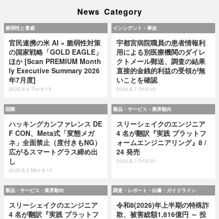
News Category
脆弱性と脅威
インシデント・事故
官民連携の米 AI × 脆弱性対策
宇都宮病院職員の患者情報利
の国家戦略「GOLD EAGLE」
用による別医療機関のダイレ
ほか [Scan PREMIUM Month
クトメール郵送、調査の結果
ly Executive Summary 2026
直接的金銭的利益の受領が無
年7月度]
いことを確認
2026.8.6 Thu 8:15
2026.8.7 Fri 8:05
国際
製品・サービス・業界動向
ハッキングカンファレンス DE
スリーシェイクのエンジニア
F CON、Meta式「変態メガ
4 名が翻訳『実践 プラットフ
ネ」全面禁止（度付きもNG）
ォームエンジニアリング』8 /
広がるスマートグラス締め出
24 発売
し
2026.8.7 Fri 8:00
2026.8.3 Mon 8:15
製品・サービス・業界動向
調査・レポート・白書・ガイドライン
スリーシェイクのエンジニア
令和8(2026)年上半期の特殊詐
4 名が翻訳『実践 プラットフ
欺、被害総額1,816億円 ～ 投