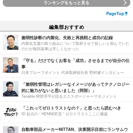
ランキングをもっと見る
PageTop
編集部おすすめ
脆弱性診断の内製化、失敗と再挑戦と成功の記録
内製化支援の取り組みについて取材させて欲しいと頼んでいた
のだが毎回返事は芳しくなかった
「守る」だけでなくお客を「成功」させるまでが自分の仕
事
日本プルーフポイント 代表取締役社長 野村健インタビュー
「脆弱性管理はレガシーなイメージがあってテクノロジー
的に魅力がないと思いました（阿部）」
Tenable 阿部淳平が語るエクスポージャーマネジメント
「これってゼロトラストなの？」と思ったら読むべき
ID 起点の “ HENNGE流 ” ゼロトラストここに爆誕
自動車部品メーカーNITTAN、決算開示目前にランサムウ