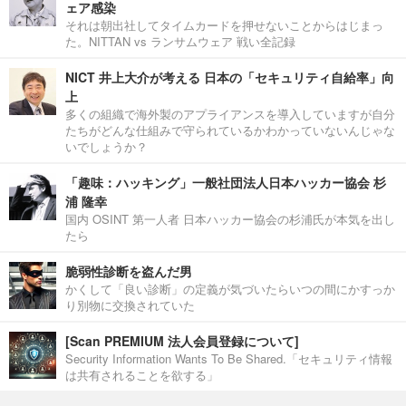
ェア感染
それは朝出社してタイムカードを押せないことからはじまっ
た。NITTAN vs ランサムウェア 戦い全記録
NICT 井上大介が考える 日本の「セキュリティ自給率」向
上
多くの組織で海外製のアプライアンスを導入していますが自分
たちがどんな仕組みで守られているかわかっていないんじゃな
いでしょうか？
「趣味：ハッキング」一般社団法人日本ハッカー協会 杉
浦 隆幸
国内 OSINT 第一人者 日本ハッカー協会の杉浦氏が本気を出し
たら
脆弱性診断を盗んだ男
かくして「良い診断」の定義が気づいたらいつの間にかすっか
り別物に交換されていた
[Scan PREMIUM 法人会員登録について]
Security Information Wants To Be Shared.「セキュリティ情報
は共有されることを欲する」