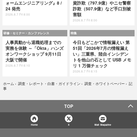
ォームエンジニアリング』8 /
資詐欺（797.9億）やニセ警察
24 発売
詐欺（507.9億）など手口別被
害額
2026.8.7 Fri 8:00
2026.8.7 Fri 8:00
研修・セミナー・カンファレンス
特集
人事異動から退職処理までの
今日もどこかで情報漏えい 第
実務を体験 ～「Okta」ハンズ
51回「2026年7月の情報漏え
オンワークショップ 9月11日
い」三重県、陸自インシデン
大阪で開催
トを他山の石として USB メモ
リ 1 万個チェック
2026.8.7 Fri 8:10
2026.8.7 Fri 8:15
記
ホーム
›
調査・レポート・白書・ガイドライン
›
調査・ホワイトペーパー
›
事
TOP
Home
X
Mail Magazine