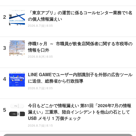
「東京アプリ」の運営に係るコールセンター業務で1名
の個人情報漏えい
2026.8.7(金) 8:05
停職1ヶ月 ～ 市職員が飲食店関係者に関する市税等の
情報を口外
2026.8.6(木) 8:05
LINE GAMEでユーザー内部識別子を外部の広告ツール
に送信、総務省から行政指導
2026.8.7(金) 8:05
今日もどこかで情報漏えい 第51回「2026年7月の情報
漏えい」三重県、陸自インシデントを他山の石として
USB メモリ 1 万個チェック
2026.8.7(金) 8:15