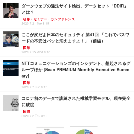
ダークウェブの違法サイト検出、データセット「DDIR」
とは？
研修・セミナー・カンファレンス
2020.7.21 Tue 8:15
ここが変だよ日本のセキュリティ 第41回 「これでパスワ
ードの不安はパッと消えますよ！」（前編）
国際
2020.7.15 Wed 8:10
NTTコミュニケーションズのインシデント、想起されるグ
ループほか [Scan PREMIUM Monthly Executive Summ
ary]
国際
2020.7.7 Tue 8:15
コロナ前のデータで訓練された機械学習モデル、現在完全
に破綻
国際
2020.7.2 Thu 8:10