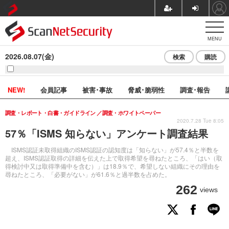
MENU
2026.08.07(金)
検索
購読
NEW!
会員記事
被害･事故
脅威･脆弱性
調査･報告
調査・レポート・白書・ガイドライン
調査・ホワイトペーパー
2020.7.28 Tue 8:05
57％「ISMS 知らない」アンケート調査結果
ISMS認証未取得組織のISMS認証の認知度は「知らない」が57.4％と半数を
超え、ISMS認証取得の詳細を伝えた上で取得希望を尋ねたところ、「はい（取
得検討中又は取得準備中を含む）」は18.9％で、希望しない組織にその理由を
尋ねたところ、「必要がない」が61.6％と過半数を占めた。
262
views