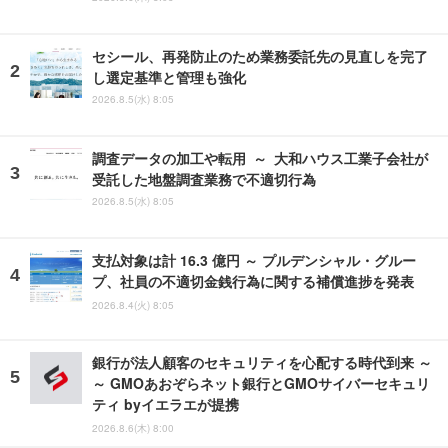
セシール、再発防止のため業務委託先の見直しを完了
し選定基準と管理も強化
2026.8.5(水) 8:05
調査データの加工や転用 ～ 大和ハウス工業子会社が
受託した地盤調査業務で不適切行為
2026.8.5(水) 8:05
支払対象は計 16.3 億円 ～ プルデンシャル・グルー
プ、社員の不適切金銭行為に関する補償進捗を発表
2026.8.4(火) 8:05
銀行が法人顧客のセキュリティを心配する時代到来 ～
～ GMOあおぞらネット銀行とGMOサイバーセキュリ
ティ byイエラエが提携
2026.8.6(木) 8:00