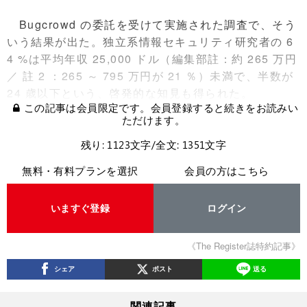
Bugcrowd の委託を受けて実施された調査で、そう
いう結果が出た。独立系情報セキュリティ研究者の 6
4 %は平均年収 25,000 ドル（編集部註：約 265 万円
／ 註 2 ：265 ～ 795 万円が 21 ％）未満で、半数が
24 歳以下という、啓発的な知見も得られた。
この記事は会員限定です。会員登録すると続きをお読みい
ただけます。
残り: 1123文字/全文: 1351文字
無料・有料プランを選択
会員の方はこちら
いますぐ登録
ログイン
《The Register誌特約記事》
シェア
ポスト
送る
関連記事