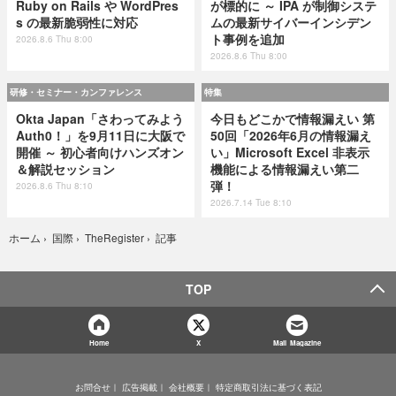
Ruby on Rails や WordPres
が標的に ～ IPA が制御システ
s の最新脆弱性に対応
ムの最新サイバーインシデン
ト事例を追加
2026.8.6 Thu 8:00
2026.8.6 Thu 8:00
研修・セミナー・カンファレンス
特集
Okta Japan「さわってみよう
今日もどこかで情報漏えい 第
Auth0！」を9月11日に大阪で
50回「2026年6月の情報漏え
開催 ～ 初心者向けハンズオン
い」Microsoft Excel 非表示
＆解説セッション
機能による情報漏えい第二
弾！
2026.8.6 Thu 8:10
2026.7.14 Tue 8:10
記事
ホーム
›
国際
›
TheRegister
›
TOP
Home
X
Mail Magazine
お問合せ
広告掲載
会社概要
特定商取引法に基づく表記