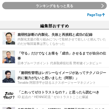
ランキングをもっと見る
PageTop
編集部おすすめ
脆弱性診断の内製化、失敗と再挑戦と成功の記録
内製化支援の取り組みについて取材させて欲しいと頼んでいた
のだが毎回返事は芳しくなかった
「守る」だけでなくお客を「成功」させるまでが自分の仕
事
日本プルーフポイント 代表取締役社長 野村健インタビュー
「脆弱性管理はレガシーなイメージがあってテクノロジー
的に魅力がないと思いました（阿部）」
Tenable 阿部淳平が語るエクスポージャーマネジメント
「これってゼロトラストなの？」と思ったら読むべき
ID 起点の “ HENNGE流 ” ゼロトラストここに爆誕