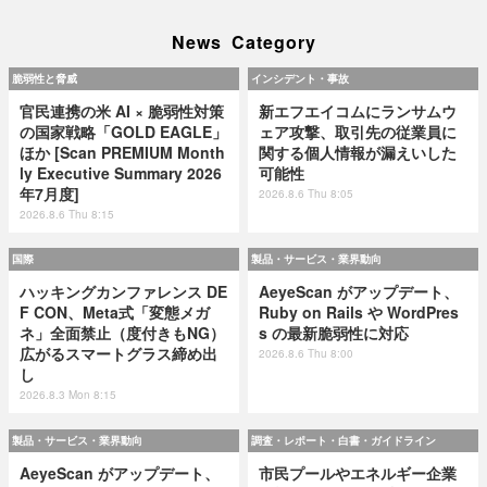
News Category
脆弱性と脅威
インシデント・事故
官民連携の米 AI × 脆弱性対策
新エフエイコムにランサムウ
の国家戦略「GOLD EAGLE」
ェア攻撃、取引先の従業員に
ほか [Scan PREMIUM Month
関する個人情報が漏えいした
ly Executive Summary 2026
可能性
年7月度]
2026.8.6 Thu 8:05
2026.8.6 Thu 8:15
国際
製品・サービス・業界動向
ハッキングカンファレンス DE
AeyeScan がアップデート、
F CON、Meta式「変態メガ
Ruby on Rails や WordPres
ネ」全面禁止（度付きもNG）
s の最新脆弱性に対応
広がるスマートグラス締め出
2026.8.6 Thu 8:00
し
2026.8.3 Mon 8:15
製品・サービス・業界動向
調査・レポート・白書・ガイドライン
AeyeScan がアップデート、
市民プールやエネルギー企業