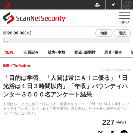
MENU
2026.08.06(木)
検索
購読
NEW!
会員記事
被害･事故
脅威･脆弱性
調査･報告
国際
TheRegister
2020.7.27 Mon 8:10
「目的は学習」「人間は常にＡＩに優る」「日
光浴は１日３時間以内」「年収」バウンティハ
ンター３５００名アンケート結果
人間はちっぽけな存在ではあるが、情報セキュリティ分野では AI より優れてい
ると考えている。また、あえて現実世界に姿を現わしたり十分な陽光を浴びよ
うとする人は少数だ。
227
views