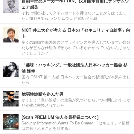
自動車部品メーカーNITTAN、決算開示目前にランサムウ
ェア感染
それは朝出社してタイムカードを押せないことからはじまっ
た。NITTAN vs ランサムウェア 戦い全記録
NICT 井上大介が考える 日本の「セキュリティ自給率」向
上
多くの組織で海外製のアプライアンスを導入していますが自分
たちがどんな仕組みで守られているかわかっていないんじゃな
いでしょうか？
「趣味：ハッキング」一般社団法人日本ハッカー協会 杉
浦 隆幸
国内 OSINT 第一人者 日本ハッカー協会の杉浦氏が本気を出し
たら
脆弱性診断を盗んだ男
かくして「良い診断」の定義が気づいたらいつの間にかすっか
り別物に交換されていた
[Scan PREMIUM 法人会員登録について]
Security Information Wants To Be Shared.「セキュリティ情報
は共有されることを欲する」