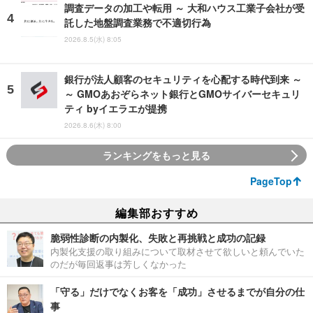
調査データの加工や転用 ～ 大和ハウス工業子会社が受
託した地盤調査業務で不適切行為
2026.8.5(水) 8:05
銀行が法人顧客のセキュリティを心配する時代到来 ～
～ GMOあおぞらネット銀行とGMOサイバーセキュリ
ティ byイエラエが提携
2026.8.6(木) 8:00
ランキングをもっと見る
PageTop
編集部おすすめ
脆弱性診断の内製化、失敗と再挑戦と成功の記録
内製化支援の取り組みについて取材させて欲しいと頼んでいた
のだが毎回返事は芳しくなかった
「守る」だけでなくお客を「成功」させるまでが自分の仕
事