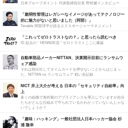
日本プルーフポイント 代表取締役社長 野村健インタビュー
「脆弱性管理はレガシーなイメージがあってテクノロジー
的に魅力がないと思いました（阿部）」
Tenable 阿部淳平が語るエクスポージャーマネジメント
「これってゼロトラストなの？」と思ったら読むべき
ID 起点の “ HENNGE流 ” ゼロトラストここに爆誕
自動車部品メーカーNITTAN、決算開示目前にランサムウ
ェア感染
それは朝出社してタイムカードを押せないことからはじまっ
た。NITTAN vs ランサムウェア 戦い全記録
NICT 井上大介が考える 日本の「セキュリティ自給率」向
上
多くの組織で海外製のアプライアンスを導入していますが自分
たちがどんな仕組みで守られているかわかっていないんじゃな
いでしょうか？
「趣味：ハッキング」一般社団法人日本ハッカー協会 杉
浦 隆幸