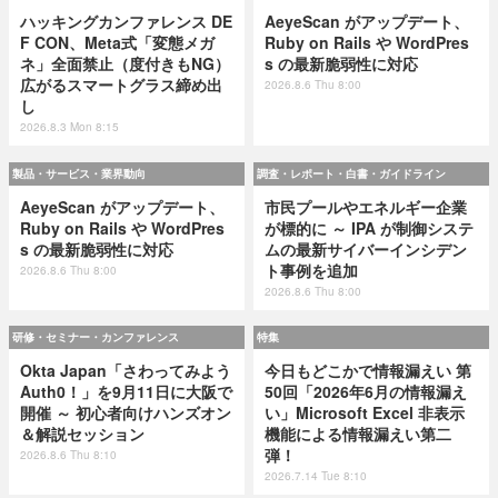
ハッキングカンファレンス DE
AeyeScan がアップデート、
F CON、Meta式「変態メガ
Ruby on Rails や WordPres
ネ」全面禁止（度付きもNG）
s の最新脆弱性に対応
広がるスマートグラス締め出
2026.8.6 Thu 8:00
し
2026.8.3 Mon 8:15
製品・サービス・業界動向
調査・レポート・白書・ガイドライン
AeyeScan がアップデート、
市民プールやエネルギー企業
Ruby on Rails や WordPres
が標的に ～ IPA が制御システ
s の最新脆弱性に対応
ムの最新サイバーインシデン
ト事例を追加
2026.8.6 Thu 8:00
2026.8.6 Thu 8:00
研修・セミナー・カンファレンス
特集
Okta Japan「さわってみよう
今日もどこかで情報漏えい 第
Auth0！」を9月11日に大阪で
50回「2026年6月の情報漏え
開催 ～ 初心者向けハンズオン
い」Microsoft Excel 非表示
＆解説セッション
機能による情報漏えい第二
弾！
2026.8.6 Thu 8:10
2026.7.14 Tue 8:10