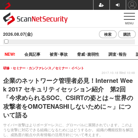
MENU
2026.08.07(金)
検索
購読
NEW!
会員記事
被害･事故
脅威･脆弱性
調査･報告
研修・セミナー・カンファレンス
セミナー・イベント
2017.10.18 Wed 10:48
企業のネットワーク管理者必見！Internet Wee
k 2017 セキュリティセッション紹介 第2回
「今求められるSOC、CSIRTの姿とは～世界の
攻撃者をOMOTENASHIしないために～」につ
いて語る
サイバー攻撃はよりボーダーレスに、グローバルに展開されています。このよ
うな攻撃に対応できる組織になるためにはどうするか。 組織の機能役割を解説
し、成熟度の観点や共有情報の活用方針について考えます。