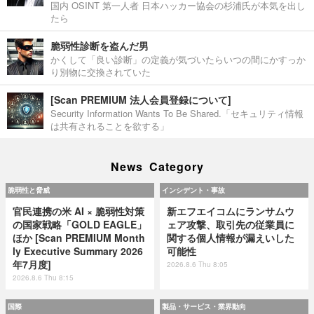
国内 OSINT 第一人者 日本ハッカー協会の杉浦氏が本気を出し
たら
脆弱性診断を盗んだ男
かくして「良い診断」の定義が気づいたらいつの間にかすっか
り別物に交換されていた
[Scan PREMIUM 法人会員登録について]
Security Information Wants To Be Shared.「セキュリティ情報
は共有されることを欲する」
News Category
脆弱性と脅威
インシデント・事故
官民連携の米 AI × 脆弱性対策
新エフエイコムにランサムウ
の国家戦略「GOLD EAGLE」
ェア攻撃、取引先の従業員に
ほか [Scan PREMIUM Month
関する個人情報が漏えいした
ly Executive Summary 2026
可能性
年7月度]
2026.8.6 Thu 8:05
2026.8.6 Thu 8:15
国際
製品・サービス・業界動向