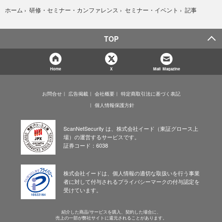
記事
ホーム
›
研修・セミナー・カンファレンス
›
セミナー・イベント
›
TOP
Home
X
Mail Magazine
お問合せ
広告掲載
会社概要
特定商取引法に基づく表記
個人情報保護方針
ScanNetSecurity は、株式会社イード（東証グロース上
場）の運営するサービスです。
証券コード：6038
株式会社イードは、個人情報の適切な取扱いを行う事業
者に対して付与されるプライバシーマークの付与認定を
受けています。
紹介した商品/サービスを購入、契約した場合に、
売上の一部が弊社サイトに還元されることがあります。