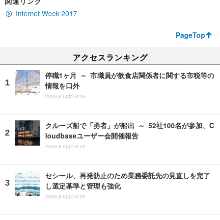
関連リンク
Internet Week 2017
PageTop
アクセスランキング
停職1ヶ月 ～ 市職員が飲食店関係者に関する市税等の
情報を口外
2026.8.6(木) 8:05
クルーズ船で「勇者」が船出 ～ 52社100名が参加、C
loudbaseユーザー会開催報告
2026.8.5(水) 8:00
セシール、再発防止のため業務委託先の見直しを完了
し選定基準と管理も強化
2026.8.5(水) 8:05