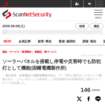
MENU
2026.08.08(土)
検索
購読
NEW!
会員記事
被害･事故
脅威･脆弱性
調査･報告
製品・サービス・業界動向
新製品・新サービス
2015.4.24 Fri 15:00
ソーラーパネルを搭載し停電や災害時でも防犯
灯として機能(因幡電機製作所)
電設資材、産業機器の因幡電機製作所は、17・18日に東京ビッグサイトで開
催された「ジャンボびっくり見本市」にLED街路灯やLED防犯灯に現行ライン
ナップを出展した。
146
views