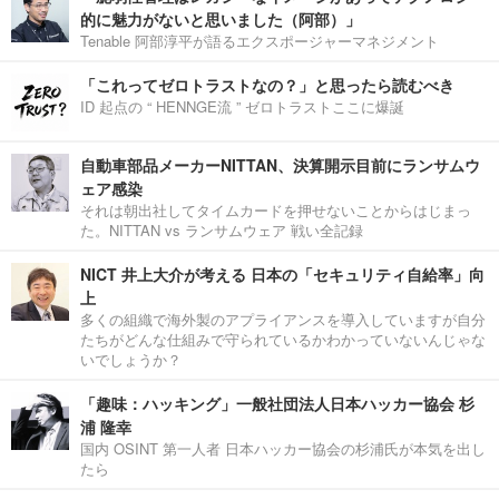
的に魅力がないと思いました（阿部）」
Tenable 阿部淳平が語るエクスポージャーマネジメント
「これってゼロトラストなの？」と思ったら読むべき
ID 起点の “ HENNGE流 ” ゼロトラストここに爆誕
自動車部品メーカーNITTAN、決算開示目前にランサムウ
ェア感染
それは朝出社してタイムカードを押せないことからはじまっ
た。NITTAN vs ランサムウェア 戦い全記録
NICT 井上大介が考える 日本の「セキュリティ自給率」向
上
多くの組織で海外製のアプライアンスを導入していますが自分
たちがどんな仕組みで守られているかわかっていないんじゃな
いでしょうか？
「趣味：ハッキング」一般社団法人日本ハッカー協会 杉
浦 隆幸
国内 OSINT 第一人者 日本ハッカー協会の杉浦氏が本気を出し
たら