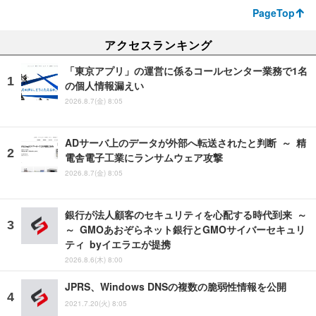
PageTop
アクセスランキング
「東京アプリ」の運営に係るコールセンター業務で1名
の個人情報漏えい
2026.8.7(金) 8:05
ADサーバ上のデータが外部へ転送されたと判断 ～ 精
電舎電子工業にランサムウェア攻撃
2026.8.7(金) 8:05
銀行が法人顧客のセキュリティを心配する時代到来 ～
～ GMOあおぞらネット銀行とGMOサイバーセキュリ
ティ byイエラエが提携
2026.8.6(木) 8:00
JPRS、Windows DNSの複数の脆弱性情報を公開
2021.7.20(火) 8:05