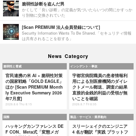
脆弱性診断を盗んだ男
かくして「良い診断」の定義が気づいたらいつの間にかすっか
り別物に交換されていた
[Scan PREMIUM 法人会員登録について]
Security Information Wants To Be Shared.「セキュリティ情報
は共有されることを欲する」
News Category
脆弱性と脅威
インシデント・事故
官民連携の米 AI × 脆弱性対策
宇都宮病院職員の患者情報利
の国家戦略「GOLD EAGLE」
用による別医療機関のダイレ
ほか [Scan PREMIUM Month
クトメール郵送、調査の結果
ly Executive Summary 2026
直接的金銭的利益の受領が無
年7月度]
いことを確認
2026.8.6 Thu 8:15
2026.8.7 Fri 8:05
国際
製品・サービス・業界動向
ハッキングカンファレンス DE
スリーシェイクのエンジニア
F CON、Meta式「変態メガ
4 名が翻訳『実践 プラットフ