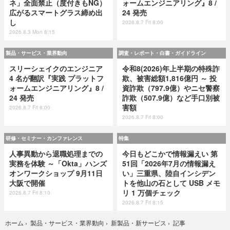
ネ」全面禁止（度付きもNG）
ォームエンジニアリング』8 /
広がるスマートグラス締め出
24 発売
し
2026.8.7 Fri 8:00
2026.8.3 Mon 8:15
製品・サービス・業界動向
調査・レポート・白書・ガイドライン
スリーシェイクのエンジニア
令和8(2026)年上半期の特殊詐
4 名が翻訳『実践 プラットフ
欺、被害総額1,816億円 ～ 投
ォームエンジニアリング』8 /
資詐欺（797.9億）やニセ警察
24 発売
詐欺（507.9億）など手口別被
害額
2026.8.7 Fri 8:00
2026.8.7 Fri 8:00
研修・セミナー・カンファレンス
特集
人事異動から退職処理までの
今日もどこかで情報漏えい 第
実務を体験 ～「Okta」ハンズ
51回「2026年7月の情報漏え
オンワークショップ 9月11日
い」三重県、陸自インシデン
大阪で開催
トを他山の石として USB メモ
リ 1 万個チェック
2026.8.7 Fri 8:10
2026.8.7 Fri 8:15
記事
ホーム
›
製品・サービス・業界動向
›
新製品・新サービス
›