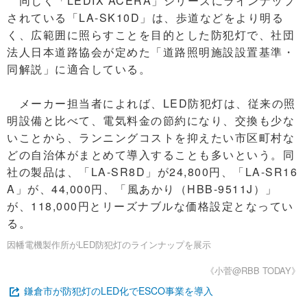
同じく「LEDIX ACERA」シリーズにラインナップ
されている「LA-SK10D」は、歩道などをより明る
く、広範囲に照らすことを目的とした防犯灯で、社団
法人日本道路協会が定めた「道路照明施設設置基準・
同解説」に適合している。
メーカー担当者によれば、LED防犯灯は、従来の照
明設備と比べて、電気料金の節約になり、交換も少な
いことから、ランニングコストを抑えたい市区町村な
どの自治体がまとめて導入することも多いという。同
社の製品は、「LA-SR8D」が24,800円、「LA-SR16
A」が、44,000円、「風あかり（HBB-9511J）」
が、118,000円とリーズナブルな価格設定となってい
る。
因幡電機製作所がLED防犯灯のラインナップを展示
《小菅@RBB TODAY》
鎌倉市が防犯灯のLED化でESCO事業を導入