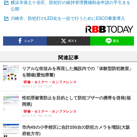
横浜市保土ケ谷区、防犯灯の維持管理費補助金申請の手引きを
公開
川崎市、防犯灯のLED化を一括で行うためにESCO事業導入
シェア
ポスト
送る
関連記事
リアルな街並みを再現した施設内での「体験型防犯教室」
を開催(愛知県警)
研修・セミナー・カンファレンス
2015.4.21 Tue 15:00
性犯罪被害防止を目的として防犯ブザーの携帯を啓発(福
岡県)
研修・セミナー・カンファレンス
2015.4.21 Tue 16:00
市内45の小学校区に合計250台の防犯カメラを増設(大阪
府枚方市)