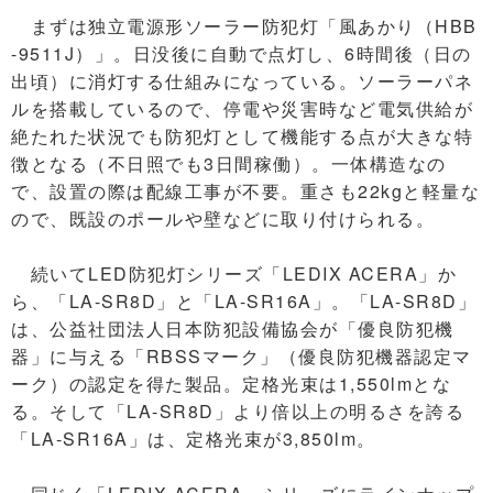
まずは独立電源形ソーラー防犯灯「風あかり（HBB
-9511J）」。日没後に自動で点灯し、6時間後（日の
出頃）に消灯する仕組みになっている。ソーラーパネ
ルを搭載しているので、停電や災害時など電気供給が
絶たれた状況でも防犯灯として機能する点が大きな特
徴となる（不日照でも3日間稼働）。一体構造なの
で、設置の際は配線工事が不要。重さも22kgと軽量な
ので、既設のポールや壁などに取り付けられる。
続いてLED防犯灯シリーズ「LEDIX ACERA」か
ら、「LA-SR8D」と「LA-SR16A」。「LA-SR8D」
は、公益社団法人日本防犯設備協会が「優良防犯機
器」に与える「RBSSマーク」（優良防犯機器認定マ
ーク）の認定を得た製品。定格光束は1,550lmとな
る。そして「LA-SR8D」より倍以上の明るさを誇る
「LA-SR16A」は、定格光束が3,850lm。