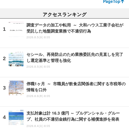
PageTop
アクセスランキング
調査データの加工や転用 ～ 大和ハウス工業子会社が
受託した地盤調査業務で不適切行為
2026.8.5(水) 8:05
セシール、再発防止のため業務委託先の見直しを完了
し選定基準と管理も強化
2026.8.5(水) 8:05
停職1ヶ月 ～ 市職員が飲食店関係者に関する市税等の
情報を口外
2026.8.6(木) 8:05
支払対象は計 16.3 億円 ～ プルデンシャル・グルー
プ、社員の不適切金銭行為に関する補償進捗を発表
2026.8.4(火) 8:05