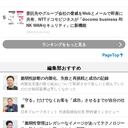
委託先やグループ会社の脅威をWebとメールで即座に
共有、NTTドコモビジネスが「docomo business RI
NK WANセキュリティ」に新機能
2026.8.5(水) 8:00
ランキングをもっと見る
PageTop
編集部おすすめ
脆弱性診断の内製化、失敗と再挑戦と成功の記録
内製化支援の取り組みについて取材させて欲しいと頼んでいた
のだが毎回返事は芳しくなかった
「守る」だけでなくお客を「成功」させるまでが自分の仕
事
日本プルーフポイント 代表取締役社長 野村健インタビュー
「脆弱性管理はレガシーなイメージがあってテクノロジー