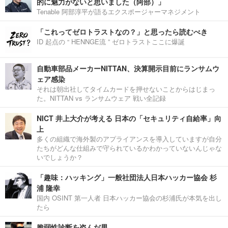
的に魅力がないと思いました（阿部）」
Tenable 阿部淳平が語るエクスポージャーマネジメント
「これってゼロトラストなの？」と思ったら読むべき
ID 起点の “ HENNGE流 ” ゼロトラストここに爆誕
自動車部品メーカーNITTAN、決算開示目前にランサムウ
ェア感染
それは朝出社してタイムカードを押せないことからはじまっ
た。NITTAN vs ランサムウェア 戦い全記録
NICT 井上大介が考える 日本の「セキュリティ自給率」向
上
多くの組織で海外製のアプライアンスを導入していますが自分
たちがどんな仕組みで守られているかわかっていないんじゃな
いでしょうか？
「趣味：ハッキング」一般社団法人日本ハッカー協会 杉
浦 隆幸
国内 OSINT 第一人者 日本ハッカー協会の杉浦氏が本気を出し
たら
脆弱性診断を盗んだ男