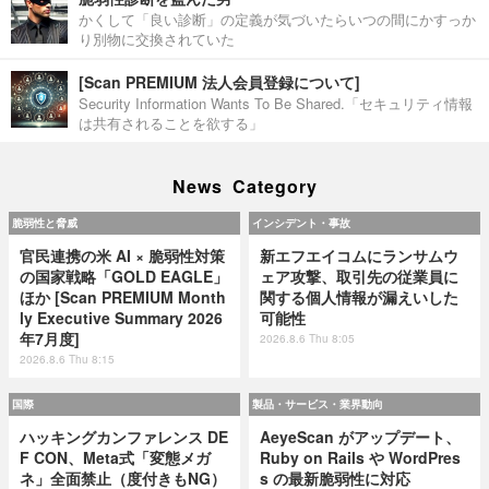
かくして「良い診断」の定義が気づいたらいつの間にかすっか
り別物に交換されていた
[Scan PREMIUM 法人会員登録について]
Security Information Wants To Be Shared.「セキュリティ情報
は共有されることを欲する」
News Category
脆弱性と脅威
インシデント・事故
官民連携の米 AI × 脆弱性対策
新エフエイコムにランサムウ
の国家戦略「GOLD EAGLE」
ェア攻撃、取引先の従業員に
ほか [Scan PREMIUM Month
関する個人情報が漏えいした
ly Executive Summary 2026
可能性
年7月度]
2026.8.6 Thu 8:05
2026.8.6 Thu 8:15
国際
製品・サービス・業界動向
ハッキングカンファレンス DE
AeyeScan がアップデート、
F CON、Meta式「変態メガ
Ruby on Rails や WordPres
ネ」全面禁止（度付きもNG）
s の最新脆弱性に対応