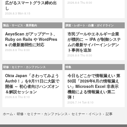
広がるスマートグラス締め出
2026.8.6 Thu 8:00
し
2026.8.3 Mon 8:15
製品・サービス・業界動向
調査・レポート・白書・ガイドライン
AeyeScan がアップデート、
市民プールやエネルギー企業
Ruby on Rails や WordPres
が標的に ～ IPA が制御システ
s の最新脆弱性に対応
ムの最新サイバーインシデン
ト事例を追加
2026.8.6 Thu 8:00
2026.8.6 Thu 8:00
研修・セミナー・カンファレンス
特集
Okta Japan「さわってみよう
今日もどこかで情報漏えい 第
Auth0！」を9月11日に大阪で
50回「2026年6月の情報漏え
開催 ～ 初心者向けハンズオン
い」Microsoft Excel 非表示
＆解説セッション
機能による情報漏えい第二
弾！
2026.8.6 Thu 8:10
2026.7.14 Tue 8:10
記事
ホーム
›
研修・セミナー・カンファレンス
›
セミナー・イベント
›