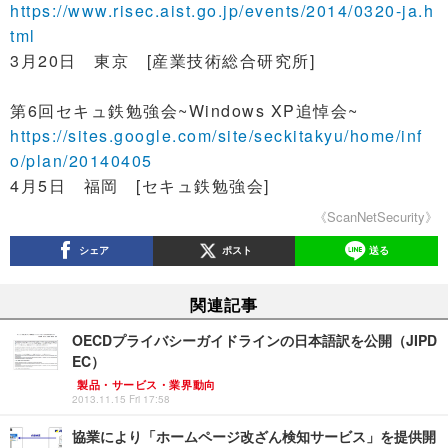
https://www.risec.aist.go.jp/events/2014/0320-ja.h
tml
3月20日 東京 [産業技術総合研究所]
第6回セキュ鉄勉強会~Windows XP追悼会~
https://sites.google.com/site/seckitakyu/home/inf
o/plan/20140405
4月5日 福岡 [セキュ鉄勉強会]
《ScanNetSecurity》
シェア
ポスト
送る
関連記事
OECDプライバシーガイドラインの日本語訳を公開（JIPD
EC）
製品・サービス・業界動向
2013.11.15 Fri 17:58
協業により「ホームページ改ざん検知サービス」を提供開