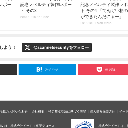
レポー
記念ノベルティ製作レポー
記念ノベルティ製作レポ
ト その3
ト その4 「てぬぐい柄
ができたんだにゃー」
2013.10.18 Fri 10:52
2013.10.21 Mon 16:45
ローしよう！
@scannetsecurityをフォロー
ブックマーク
後で読む
掲載のお問い合わせ
会社概要
特定商取引法に基づく表記
個人情報保護方針
イー
ecurity は、株式会社イード（東証グロース
株式会社イードは、