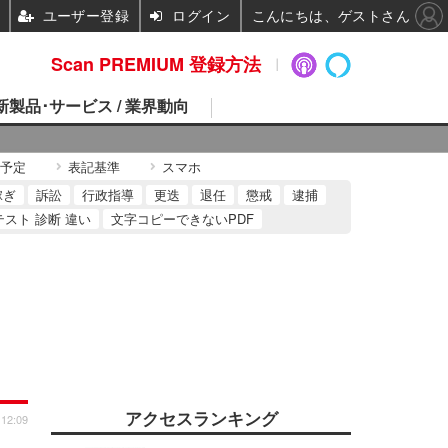
ユーザー登録
ログイン
こんにちは、ゲストさん
Scan PREMIUM 登録方法
 新製品･サービス / 業界動向
予定
表記基準
スマホ
稼ぎ
訴訟
行政指導
更迭
退任
懲戒
逮捕
テスト 診断 違い
文字コピーできないPDF
アクセスランキング
 12:09