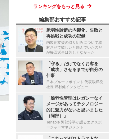
ランキングをもっと見る
編集部おすすめ記事
脆弱性診断の内製化、失敗と
再挑戦と成功の記録
内製化支援の取り組みについて取
材させて欲しいと頼んでいたのだ
が毎回返事は芳しくなかった
「守る」だけでなくお客を
「成功」させるまでが自分の
仕事
日本プルーフポイント 代表取締役
社長 野村健インタビュー
「脆弱性管理はレガシーなイ
メージがあってテクノロジー
的に魅力がないと思いました
（阿部）」
Tenable 阿部淳平が語るエクスポ
ージャーマネジメント
「これってゼロトラストな