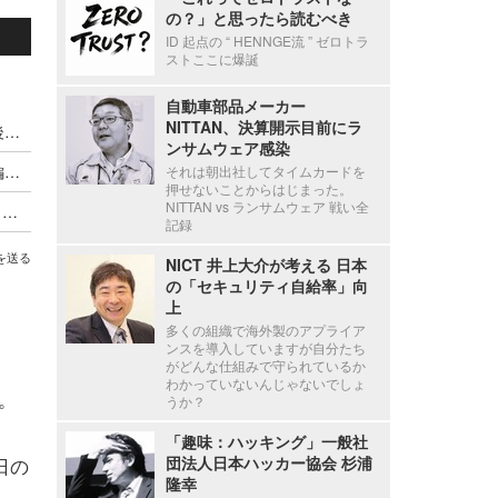
の？」と思ったら読むべき
ID 起点の “ HENNGE流 ” ゼロトラ
ストここに爆誕
自動車部品メーカー
NITTAN、決算開示目前にラ
創刊 27 周年記念キャンペーンのおしらせ（5）後出し特典「Black Hat USA 2025 参加者用バックパック」
ンサムウェア感染
創刊 27 周年記念キャンペーンのおしらせ（4）編集部ドジっ子伝説
それは朝出社してタイムカードを
押せないことからはじまった。
NITTAN vs ランサムウェア 戦い全
創刊 27 周年記念キャンペーンのおしらせ（3）5 万人に一人のエリートからぞくぞくとお問い合わせをいただいております
記録
を送る
NICT 井上大介が考える 日本
の「セキュリティ自給率」向
上
多くの組織で海外製のアプライア
ンスを導入していますが自分たち
がどんな仕組みで守られているか
わかっていないんじゃないでしょ
ね。
うか？
「趣味：ハッキング」一般社
日の
団法人日本ハッカー協会 杉浦
隆幸