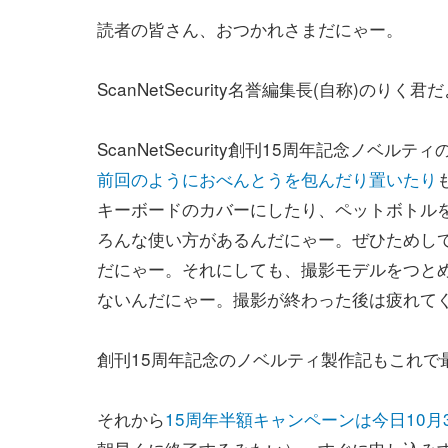
読者の皆さん、おつかれさまだにゃー。
ScanNetSecurity名誉編集長(自称)のりく君
ScanNetSecurity創刊15周年記念ノベル
前回のようにおべんとうを包んだり置いたり
キーボードのカバーにしたり、ペットボトル
ろんな使い方があるんだにゃー。ぜひためし
だにゃー。それにしても、撮影モデルをつと
ないんだにゃー。撮影が終わった後は疲れて
創刊15周年記念のノベルティ製作記もこれで最後だ
それから
15周年半額キャンペーンは今日10月3