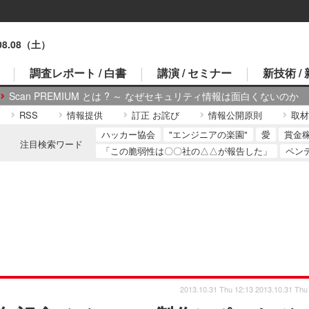
.08.08（土）
調査レポート / 白書
講演 / セミナー
新技術 /
Scan PREMIUM とは ? ～ なぜセキュリティ情報は面白くないのか
RSS
情報提供
訂正 お詫び
情報公開原則
取材
ハッカー協会
"エンジニアの楽園"
愛
賞金
注目検索ワード
「この脆弱性は〇〇社の△△が報告した」
ペン
2013.10.31 Thu 12:13
2013.10.31 Thu