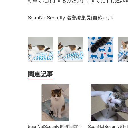
朝早くに終了するみたい）、すぐに申し込み
ScanNetSecurity 名誉編集長(自称) りく
関連記事
ScanNetSecurity創刊15周年
ScanNetSecurity