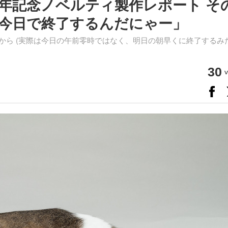
創刊15周年記念ノベルティ製作レポート そ
が今日で終了するんだにゃー」
でだから (実際は今日の午前零時ではなく、明日の朝早くに終了するみ
30
v