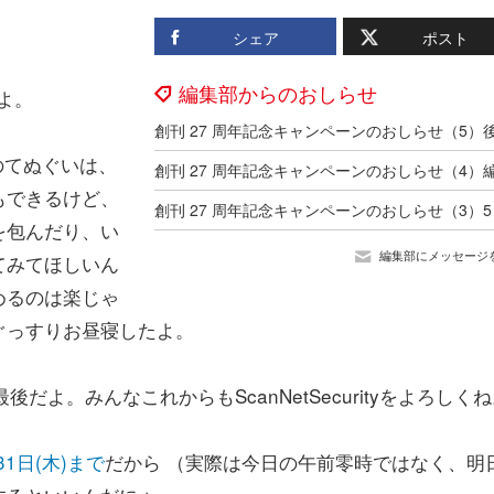
シェア
ポスト
編集部からのおしらせ
だよ。
ティのてぬぐいは、
もできるけど、
を包んだり、い
編集部にメッセージ
てみてほしいん
めるのは楽じゃ
ぐっすりお昼寝したよ。
よ。みんなこれからもScanNetSecurityをよろしく
1日(木)まで
だから （実際は今日の午前零時ではなく、明