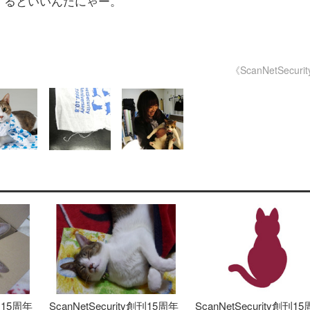
するといいんだにゃー。
《ScanNetSecuri
創刊15周年
ScanNetSecurity創刊15周年
ScanNetSecurity創刊1