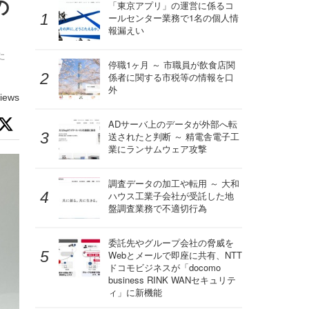
の
「東京アプリ」の運営に係るコ
ールセンター業務で1名の個人情
報漏えい
た
停職1ヶ月 ～ 市職員が飲食店関
係者に関する市税等の情報を口
外
iews
ADサーバ上のデータが外部へ転
送されたと判断 ～ 精電舎電子工
業にランサムウェア攻撃
調査データの加工や転用 ～ 大和
ハウス工業子会社が受託した地
盤調査業務で不適切行為
委託先やグループ会社の脅威を
Webとメールで即座に共有、NTT
ドコモビジネスが「docomo
business RINK WANセキュリテ
ィ」に新機能