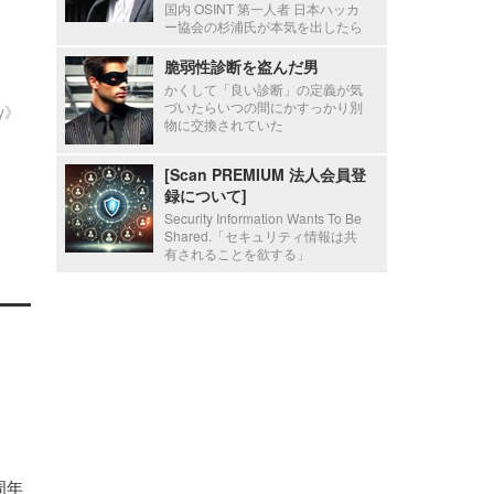
国内 OSINT 第一人者 日本ハッカ
ー協会の杉浦氏が本気を出したら
脆弱性診断を盗んだ男
かくして「良い診断」の定義が気
づいたらいつの間にかすっかり別
ty》
物に交換されていた
[Scan PREMIUM 法人会員登
録について]
Security Information Wants To Be
Shared.「セキュリティ情報は共
有されることを欲する」
5周年