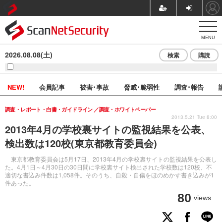
MENU
2026.08.08(土)
検索
購読
NEW!
会員記事
被害･事故
脅威･脆弱性
調査･報告
調査・レポート・白書・ガイドライン
調査・ホワイトペーパー
2013.5.21 Tue 8:00
2013年4月の学校裏サイトの監視結果を公表、
検出数は120校(東京都教育委員会)
東京都教育委員会は5月17日、2013年4月の学校裏サイトの監視結果を公表し
た。4月1日～4月30日の30日間に学校裏サイト検出された学校数は120校、不
適切な書込み件数は1,058件。そのうち、自殺・自傷をほのめかす書き込みが1
件あった。
80
views