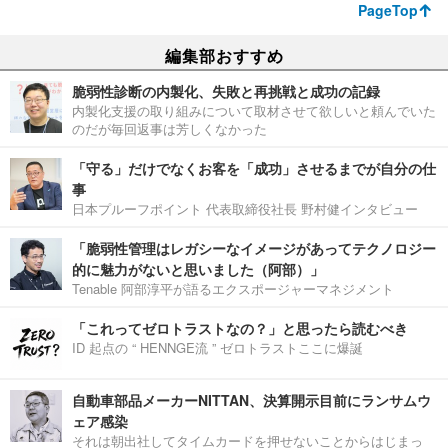
PageTop
編集部おすすめ
脆弱性診断の内製化、失敗と再挑戦と成功の記録
内製化支援の取り組みについて取材させて欲しいと頼んでいた
のだが毎回返事は芳しくなかった
「守る」だけでなくお客を「成功」させるまでが自分の仕
事
日本プルーフポイント 代表取締役社長 野村健インタビュー
「脆弱性管理はレガシーなイメージがあってテクノロジー
的に魅力がないと思いました（阿部）」
Tenable 阿部淳平が語るエクスポージャーマネジメント
「これってゼロトラストなの？」と思ったら読むべき
ID 起点の “ HENNGE流 ” ゼロトラストここに爆誕
自動車部品メーカーNITTAN、決算開示目前にランサムウ
ェア感染
それは朝出社してタイムカードを押せないことからはじまっ