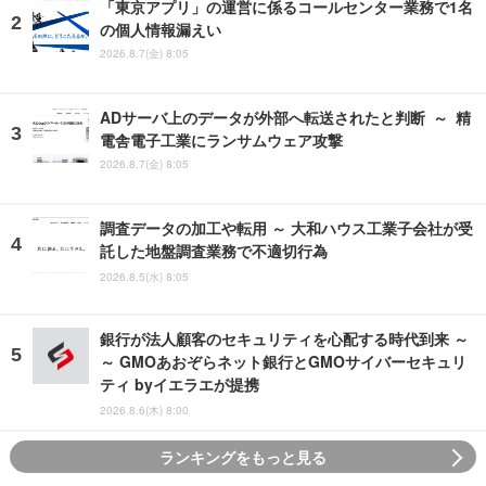
「東京アプリ」の運営に係るコールセンター業務で1名
の個人情報漏えい
2026.8.7(金) 8:05
ADサーバ上のデータが外部へ転送されたと判断 ～ 精
電舎電子工業にランサムウェア攻撃
2026.8.7(金) 8:05
調査データの加工や転用 ～ 大和ハウス工業子会社が受
託した地盤調査業務で不適切行為
2026.8.5(水) 8:05
銀行が法人顧客のセキュリティを心配する時代到来 ～
～ GMOあおぞらネット銀行とGMOサイバーセキュリ
ティ byイエラエが提携
2026.8.6(木) 8:00
ランキングをもっと見る