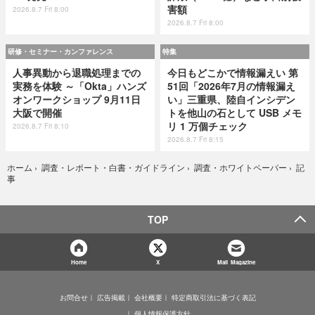
害額
2026.8.7 Fri 8:00
2026.8.7 Fri 8:00
研修・セミナー・カンファレンス
特集
人事異動から退職処理までの
今日もどこかで情報漏えい 第
実務を体験 ～「Okta」ハンズ
51回「2026年7月の情報漏え
オンワークショップ 9月11日
い」三重県、陸自インシデン
大阪で開催
トを他山の石として USB メモ
リ 1 万個チェック
2026.8.7 Fri 8:10
2026.8.7 Fri 8:15
記
ホーム
›
調査・レポート・白書・ガイドライン
›
調査・ホワイトペーパー
›
事
TOP
Home
X
Mail Magazine
お問合せ
広告掲載
会社概要
特定商取引法に基づく表記
個人情報保護方針