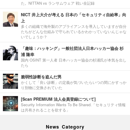
た。NITTAN vs ランサムウェア 戦い全記録
NICT 井上大介が考える 日本の「セキュリティ自給率」向
上
多くの組織で海外製のアプライアンスを導入していますが自分
たちがどんな仕組みで守られているかわかっていないんじゃな
いでしょうか？
「趣味：ハッキング」一般社団法人日本ハッカー協会 杉
浦 隆幸
国内 OSINT 第一人者 日本ハッカー協会の杉浦氏が本気を出し
たら
脆弱性診断を盗んだ男
かくして「良い診断」の定義が気づいたらいつの間にかすっか
り別物に交換されていた
[Scan PREMIUM 法人会員登録について]
Security Information Wants To Be Shared.「セキュリティ情報
は共有されることを欲する」
News Category