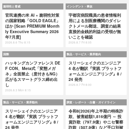
脆弱性と脅威
インシデント・事故
官民連携の米 AI × 脆弱性対策
宇都宮病院職員の患者情報利
の国家戦略「GOLD EAGLE」
用による別医療機関のダイレ
ほか [Scan PREMIUM Month
クトメール郵送、調査の結果
ly Executive Summary 2026
直接的金銭的利益の受領が無
年7月度]
いことを確認
2026.8.6 Thu 8:15
2026.8.7 Fri 8:05
国際
製品・サービス・業界動向
ハッキングカンファレンス DE
スリーシェイクのエンジニア
F CON、Meta式「変態メガ
4 名が翻訳『実践 プラットフ
ネ」全面禁止（度付きもNG）
ォームエンジニアリング』8 /
広がるスマートグラス締め出
24 発売
し
2026.8.7 Fri 8:00
2026.8.3 Mon 8:15
製品・サービス・業界動向
調査・レポート・白書・ガイドライン
スリーシェイクのエンジニア
令和8(2026)年上半期の特殊詐
4 名が翻訳『実践 プラットフ
欺、被害総額1,816億円 ～ 投
ォームエンジニアリング』8 /
資詐欺（797.9億）やニセ警察
24 発売
詐欺（507.9億）など手口別被