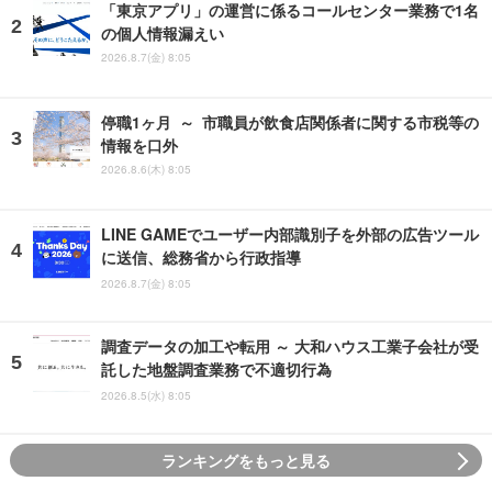
「東京アプリ」の運営に係るコールセンター業務で1名
の個人情報漏えい
2026.8.7(金) 8:05
停職1ヶ月 ～ 市職員が飲食店関係者に関する市税等の
情報を口外
2026.8.6(木) 8:05
LINE GAMEでユーザー内部識別子を外部の広告ツール
に送信、総務省から行政指導
2026.8.7(金) 8:05
調査データの加工や転用 ～ 大和ハウス工業子会社が受
託した地盤調査業務で不適切行為
2026.8.5(水) 8:05
ランキングをもっと見る