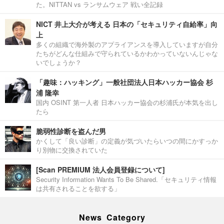
た。NITTAN vs ランサムウェア 戦い全記録
NICT 井上大介が考える 日本の「セキュリティ自給率」向
上
多くの組織で海外製のアプライアンスを導入していますが自分
たちがどんな仕組みで守られているかわかっていないんじゃな
いでしょうか？
「趣味：ハッキング」一般社団法人日本ハッカー協会 杉
浦 隆幸
国内 OSINT 第一人者 日本ハッカー協会の杉浦氏が本気を出し
たら
脆弱性診断を盗んだ男
かくして「良い診断」の定義が気づいたらいつの間にかすっか
り別物に交換されていた
[Scan PREMIUM 法人会員登録について]
Security Information Wants To Be Shared.「セキュリティ情報
は共有されることを欲する」
News Category