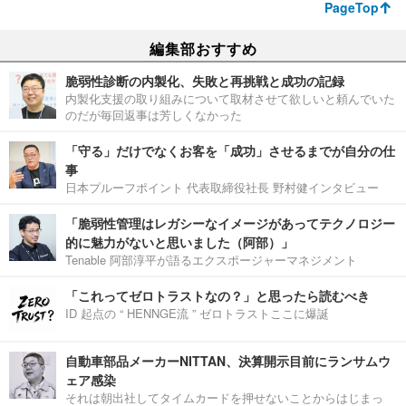
PageTop
編集部おすすめ
脆弱性診断の内製化、失敗と再挑戦と成功の記録
内製化支援の取り組みについて取材させて欲しいと頼んでいた
のだが毎回返事は芳しくなかった
「守る」だけでなくお客を「成功」させるまでが自分の仕
事
日本プルーフポイント 代表取締役社長 野村健インタビュー
「脆弱性管理はレガシーなイメージがあってテクノロジー
的に魅力がないと思いました（阿部）」
Tenable 阿部淳平が語るエクスポージャーマネジメント
「これってゼロトラストなの？」と思ったら読むべき
ID 起点の “ HENNGE流 ” ゼロトラストここに爆誕
自動車部品メーカーNITTAN、決算開示目前にランサムウ
ェア感染
それは朝出社してタイムカードを押せないことからはじまっ