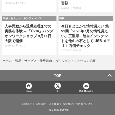
害額
2026.8.7 Fri 8:00
2026.8.7 Fri 8:00
研修・セミナー・カンファレンス
特集
人事異動から退職処理までの
今日もどこかで情報漏えい 第
実務を体験 ～「Okta」ハンズ
51回「2026年7月の情報漏え
オンワークショップ 9月11日
い」三重県、陸自インシデン
大阪で開催
トを他山の石として USB メモ
リ 1 万個チェック
2026.8.7 Fri 8:10
2026.8.7 Fri 8:15
記事
ホーム
›
製品・サービス・業界動向
›
ダイジェストニュース
›
TOP
Home
X
Mail Magazine
お問合せ
広告掲載
会社概要
特定商取引法に基づく表記
個人情報保護方針