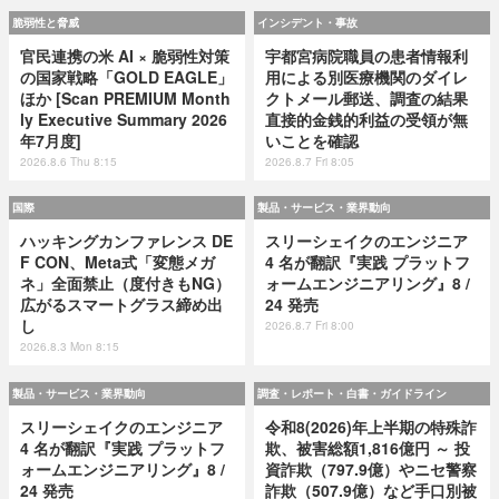
脆弱性と脅威
インシデント・事故
官民連携の米 AI × 脆弱性対策
宇都宮病院職員の患者情報利
の国家戦略「GOLD EAGLE」
用による別医療機関のダイレ
ほか [Scan PREMIUM Month
クトメール郵送、調査の結果
ly Executive Summary 2026
直接的金銭的利益の受領が無
年7月度]
いことを確認
2026.8.6 Thu 8:15
2026.8.7 Fri 8:05
国際
製品・サービス・業界動向
ハッキングカンファレンス DE
スリーシェイクのエンジニア
F CON、Meta式「変態メガ
4 名が翻訳『実践 プラットフ
ネ」全面禁止（度付きもNG）
ォームエンジニアリング』8 /
広がるスマートグラス締め出
24 発売
し
2026.8.7 Fri 8:00
2026.8.3 Mon 8:15
製品・サービス・業界動向
調査・レポート・白書・ガイドライン
スリーシェイクのエンジニア
令和8(2026)年上半期の特殊詐
4 名が翻訳『実践 プラットフ
欺、被害総額1,816億円 ～ 投
ォームエンジニアリング』8 /
資詐欺（797.9億）やニセ警察
24 発売
詐欺（507.9億）など手口別被