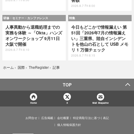
2026.8.7 Fri 8:00
研修・セミナー・カンファレンス
特集
人事異動から退職処理までの
今日もどこかで情報漏えい 第
実務を体験 ～「Okta」ハンズ
51回「2026年7月の情報漏え
オンワークショップ 9月11日
い」三重県、陸自インシデン
大阪で開催
トを他山の石として USB メモ
リ 1 万個チェック
2026.8.7 Fri 8:10
2026.8.7 Fri 8:15
記事
ホーム
›
国際
›
TheRegister
›
TOP
Home
X
Mail Magazine
お問合せ
広告掲載
会社概要
特定商取引法に基づく表記
個人情報保護方針