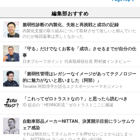
編集部おすすめ
脆弱性診断の内製化、失敗と再挑戦と成功の記録
内製化支援の取り組みについて取材させて欲しいと頼んでいた
のだが毎回返事は芳しくなかった
「守る」だけでなくお客を「成功」させるまでが自分の仕
事
日本プルーフポイント 代表取締役社長 野村健インタビュー
「脆弱性管理はレガシーなイメージがあってテクノロジー
的に魅力がないと思いました（阿部）」
Tenable 阿部淳平が語るエクスポージャーマネジメント
「これってゼロトラストなの？」と思ったら読むべき
ID 起点の “ HENNGE流 ” ゼロトラストここに爆誕
自動車部品メーカーNITTAN、決算開示目前にランサムウ
ェア感染
それは朝出社してタイムカードを押せないことからはじまっ
た。NITTAN vs ランサムウェア 戦い全記録