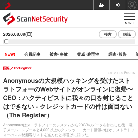
MENU
2026.08.09(日)
検索
購読
NEW!
会員記事
被害･事故
脅威･脆弱性
調査･報告
国際
TheRegister
2012.1.20 Fri 9:15
Anonymousの大規模ハッキングを受けたスト
ラトフォーのWebサイトがオンラインに復帰〜
CEO：ハクティビストに我々の口を封じること
はできない - クレジットカードの件は面目ない
（The Register）
Anonymousはストラトフォーのシステムから20GBのデータを抽出した後、電
子メール・スプールと4,000以上のクレジット・カード情報のほか、ストラトフ
ォーのマル秘顧客リストを盗んだと得意げに語った。