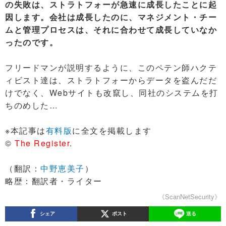
の失敗は、ストラトフォーが急速に成長したことに起
因します。会社は成長したのに、マネジメント・チー
ムと管理プロセスは、それに合わせて成長していなか
ったのです。
フリードマンが説明するように、このペテン師ハクテ
ィビスト達は、ストラトフォーからデータを盗んだだ
けでなく、Webサイトも改竄し、同社のシステムを打
ちのめした…
※本記事は
有料版
に全文を掲載します
©
The Register
.
（翻訳：
中野恵美子
）
略歴：翻訳者・ライター
《ScanNetSecurity》
シェア
ポスト
送る