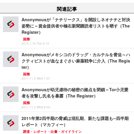
関連記事
Anonymousが「ナチリークス」を開設しネオナチと対決
姿勢に～資金提供者や極右新聞購読者リストを晒す（The
Register）
国際
2012.1.10 Tue 9:15
Anonymousがメキシコのドラッグ・カルテルを脅迫～ハ
クティビストが血なまぐさい麻薬戦争に介入（The Regis
ter）
国際
2011.11.2 Wed 7:07
Anonymousが幼児虐待の秘密の拠点を閉鎖～Tor小児愛
者を攻撃し氏名を暴露（The Register）
国際
2011.11.2 Wed 8:00
2011年第2四半期の脅威は混乱期、新たな課題も--四半期
レポート（マカフィー）
調査・レポート・白書・ガイドライン