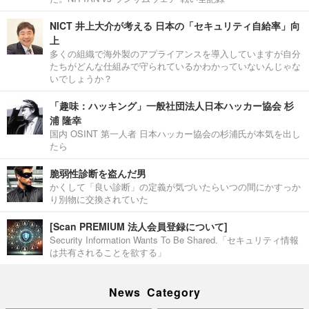
NICT 井上大介が考える 日本の「セキュリティ自給率」向
上
多くの組織で海外製のアプライアンスを導入していますが自分
たちがどんな仕組みで守られているかわかっていないんじゃな
いでしょうか？
「趣味：ハッキング」一般社団法人日本ハッカー協会 杉
浦 隆幸
国内 OSINT 第一人者 日本ハッカー協会の杉浦氏が本気を出し
たら
脆弱性診断を盗んだ男
かくして「良い診断」の定義が気づいたらいつの間にかすっか
り別物に交換されていた
[Scan PREMIUM 法人会員登録について]
Security Information Wants To Be Shared.「セキュリティ情報
は共有されることを欲する」
News Category