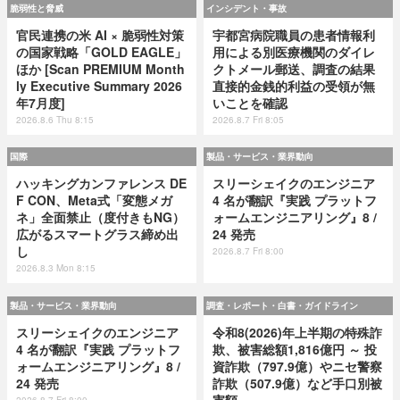
脆弱性と脅威
インシデント・事故
官民連携の米 AI × 脆弱性対策
宇都宮病院職員の患者情報利
の国家戦略「GOLD EAGLE」
用による別医療機関のダイレ
ほか [Scan PREMIUM Month
クトメール郵送、調査の結果
ly Executive Summary 2026
直接的金銭的利益の受領が無
年7月度]
いことを確認
2026.8.6 Thu 8:15
2026.8.7 Fri 8:05
国際
製品・サービス・業界動向
ハッキングカンファレンス DE
スリーシェイクのエンジニア
F CON、Meta式「変態メガ
4 名が翻訳『実践 プラットフ
ネ」全面禁止（度付きもNG）
ォームエンジニアリング』8 /
広がるスマートグラス締め出
24 発売
し
2026.8.7 Fri 8:00
2026.8.3 Mon 8:15
製品・サービス・業界動向
調査・レポート・白書・ガイドライン
スリーシェイクのエンジニア
令和8(2026)年上半期の特殊詐
4 名が翻訳『実践 プラットフ
欺、被害総額1,816億円 ～ 投
ォームエンジニアリング』8 /
資詐欺（797.9億）やニセ警察
24 発売
詐欺（507.9億）など手口別被
害額
2026.8.7 Fri 8:00