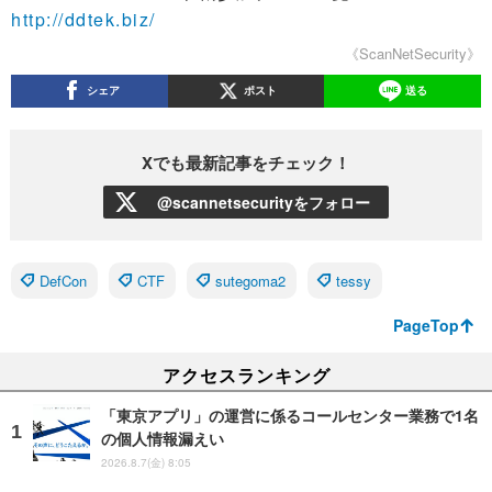
http://ddtek.biz/
《ScanNetSecurity》
シェア
ポスト
送る
Xでも最新記事をチェック！
@scannetsecurityをフォロー
DefCon
CTF
sutegoma2
tessy
PageTop
アクセスランキング
「東京アプリ」の運営に係るコールセンター業務で1名
の個人情報漏えい
2026.8.7(金) 8:05