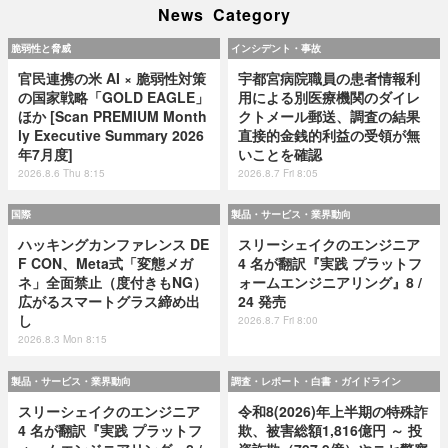
News Category
脆弱性と脅威
インシデント・事故
官民連携の米 AI × 脆弱性対策
宇都宮病院職員の患者情報利
の国家戦略「GOLD EAGLE」
用による別医療機関のダイレ
ほか [Scan PREMIUM Month
クトメール郵送、調査の結果
ly Executive Summary 2026
直接的金銭的利益の受領が無
年7月度]
いことを確認
2026.8.6 Thu 8:15
2026.8.7 Fri 8:05
国際
製品・サービス・業界動向
ハッキングカンファレンス DE
スリーシェイクのエンジニア
F CON、Meta式「変態メガ
4 名が翻訳『実践 プラットフ
ネ」全面禁止（度付きもNG）
ォームエンジニアリング』8 /
広がるスマートグラス締め出
24 発売
し
2026.8.7 Fri 8:00
2026.8.3 Mon 8:15
製品・サービス・業界動向
調査・レポート・白書・ガイドライン
スリーシェイクのエンジニア
令和8(2026)年上半期の特殊詐
4 名が翻訳『実践 プラットフ
欺、被害総額1,816億円 ～ 投