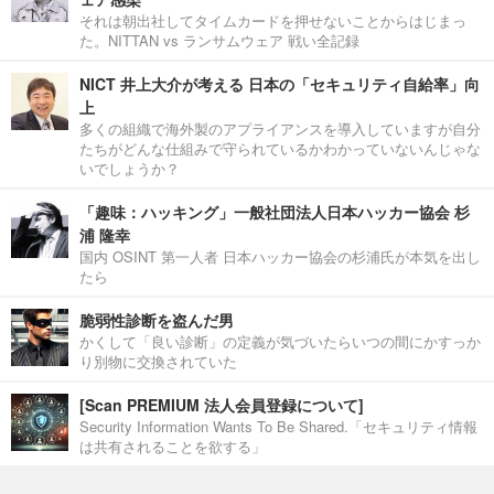
それは朝出社してタイムカードを押せないことからはじまっ
た。NITTAN vs ランサムウェア 戦い全記録
NICT 井上大介が考える 日本の「セキュリティ自給率」向
上
多くの組織で海外製のアプライアンスを導入していますが自分
たちがどんな仕組みで守られているかわかっていないんじゃな
いでしょうか？
「趣味：ハッキング」一般社団法人日本ハッカー協会 杉
浦 隆幸
国内 OSINT 第一人者 日本ハッカー協会の杉浦氏が本気を出し
たら
脆弱性診断を盗んだ男
かくして「良い診断」の定義が気づいたらいつの間にかすっか
り別物に交換されていた
[Scan PREMIUM 法人会員登録について]
Security Information Wants To Be Shared.「セキュリティ情報
は共有されることを欲する」