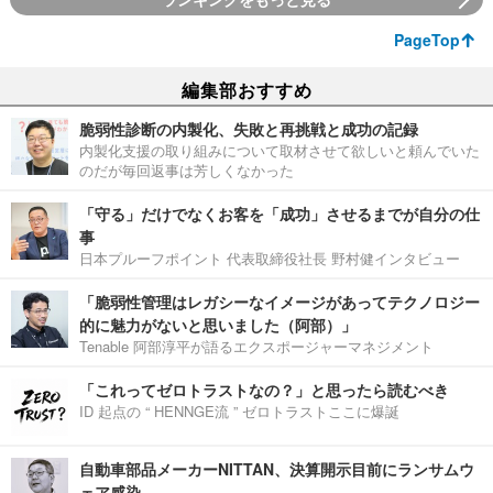
PageTop
編集部おすすめ
脆弱性診断の内製化、失敗と再挑戦と成功の記録
内製化支援の取り組みについて取材させて欲しいと頼んでいた
のだが毎回返事は芳しくなかった
「守る」だけでなくお客を「成功」させるまでが自分の仕
事
日本プルーフポイント 代表取締役社長 野村健インタビュー
「脆弱性管理はレガシーなイメージがあってテクノロジー
的に魅力がないと思いました（阿部）」
Tenable 阿部淳平が語るエクスポージャーマネジメント
「これってゼロトラストなの？」と思ったら読むべき
ID 起点の “ HENNGE流 ” ゼロトラストここに爆誕
自動車部品メーカーNITTAN、決算開示目前にランサムウ
ェア感染