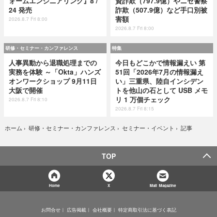
ォームエンジニアリング』8 /
資詐欺（797.9億）やニセ警察
24 発売
詐欺（507.9億）など手口別被
害額
2026.8.7 Fri 8:00
2026.8.7 Fri 8:00
研修・セミナー・カンファレンス
特集
人事異動から退職処理までの
今日もどこかで情報漏えい 第
実務を体験 ～「Okta」ハンズ
51回「2026年7月の情報漏え
オンワークショップ 9月11日
い」三重県、陸自インシデン
大阪で開催
トを他山の石として USB メモ
リ 1 万個チェック
2026.8.7 Fri 8:10
2026.8.7 Fri 8:15
記事
ホーム
›
研修・セミナー・カンファレンス
›
セミナー・イベント
›
TOP
Home
X
Mail Magazine
お問合せ
広告掲載
会社概要
特定商取引法に基づく表記