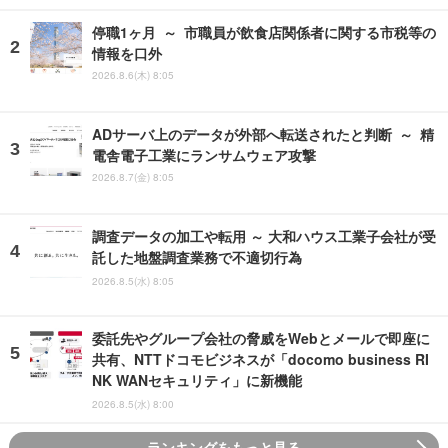
停職1ヶ月 ～ 市職員が飲食店関係者に関する市税等の
情報を口外
2026.8.6(木) 8:05
ADサーバ上のデータが外部へ転送されたと判断 ～ 精
電舎電子工業にランサムウェア攻撃
2026.8.7(金) 8:05
調査データの加工や転用 ～ 大和ハウス工業子会社が受
託した地盤調査業務で不適切行為
2026.8.5(水) 8:05
委託先やグループ会社の脅威をWebとメールで即座に
共有、NTTドコモビジネスが「docomo business RI
NK WANセキュリティ」に新機能
2026.8.5(水) 8:00
ランキングをもっと見る