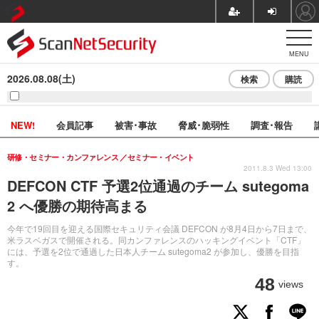
MENU
2026.08.08(土)
検索
購読
NEW!
会員記事
被害･事故
脅威･脆弱性
調査･報告
研修・セミナー・カンファレンス
セミナー・イベント
2011.8.3 Wed 13:00
DEFCON CTF 予選2位通過のチーム sutegoma
2 へ優勝の期待高まる
今年で19回目を迎える国際セキュリティ会議 DEFCON が8月4日から7日まで、
米ラスベガスで開催される。同カンファレンスのハッキングイベント「CTF」
には、予選を2位で通過した日本人チーム sutegoma2 が参加し、優勝を目指
す。
48
views