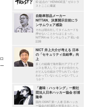
ID 起点の “ HENNGE流 ” ゼロトラ
ストここに爆誕
自動車部品メーカー
NITTAN、決算開示目前にラ
ンサムウェア感染
それは朝出社してタイムカードを
押せないことからはじまった。
NITTAN vs ランサムウェア 戦い全
記録
NICT 井上大介が考える 日本
の「セキュリティ自給率」向
クロ
上
多くの組織で海外製のアプライア
ー
ンスを導入していますが自分たち
がどんな仕組みで守られているか
わかっていないんじゃないでしょ
うか？
「趣味：ハッキング」一般社
団法人日本ハッカー協会 杉浦
隆幸
国内 OSINT 第一人者 日本ハッカ
ー協会の杉浦氏が本気を出したら