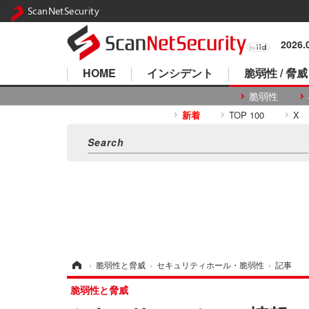
ScanNetSecurity
2026
HOME
インシデント
脆弱性 / 脅威
脆弱性
新着
TOP 100
X
ホーム
›
脆弱性と脅威
›
セキュリティホール・脆弱性
›
記事
脆弱性と脅威