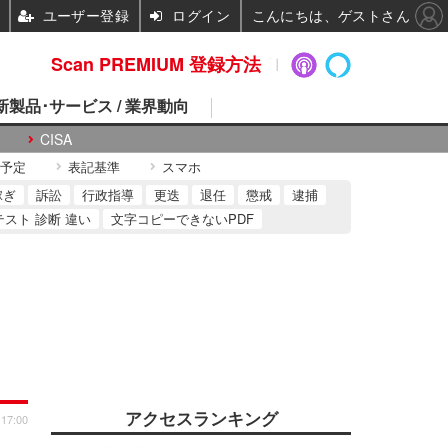
ユーザー登録
ログイン
こんにちは、ゲストさん
Scan PREMIUM 登録方法
 新製品･サービス / 業界動向
CISA
予定
表記基準
スマホ
稼ぎ
訴訟
行政指導
更迭
退任
懲戒
逮捕
テスト 診断 違い
文字コピーできないPDF
アクセスランキング
 17:00