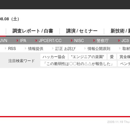
.08.08（土）
調査レポート / 白書
講演 / セミナー
新技術 /
JVN
IPA
JPCERT/CC
NISC
警察庁
JC3
RSS
情報提供
訂正 お詫び
情報公開原則
取材
ハッカー協会
"エンジニアの楽園"
愛
賞金
注目検索ワード
「この脆弱性は〇〇社の△△が報告した」
ペン
2009.11.19 Thu