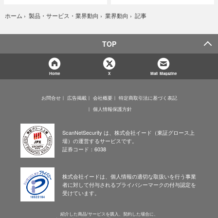
記事
ホーム
›
製品・サービス・業界動向
›
業界動向
›
TOP
Home
X
Mail Magazine
お問合せ
広告掲載
会社概要
特定商取引法に基づく表記
個人情報保護方針
ScanNetSecurity は、株式会社イード（東証グロース上
場）の運営するサービスです。
証券コード：6038
株式会社イードは、個人情報の適切な取扱いを行う事業
者に対して付与されるプライバシーマークの付与認定を
受けています。
紹介した商品/サービスを購入、契約した場合に、