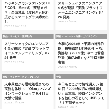
ハッキングカンファレンス DE
スリーシェイクのエンジニア
F CON、Meta式「変態メガ
4 名が翻訳『実践 プラットフ
ネ」全面禁止（度付きもNG）
ォームエンジニアリング』8 /
広がるスマートグラス締め出
24 発売
し
2026.8.7 Fri 8:00
2026.8.3 Mon 8:15
製品・サービス・業界動向
調査・レポート・白書・ガイドライン
スリーシェイクのエンジニア
令和8(2026)年上半期の特殊詐
4 名が翻訳『実践 プラットフ
欺、被害総額1,816億円 ～ 投
ォームエンジニアリング』8 /
資詐欺（797.9億）やニセ警察
24 発売
詐欺（507.9億）など手口別被
害額
2026.8.7 Fri 8:00
2026.8.7 Fri 8:00
研修・セミナー・カンファレンス
特集
人事異動から退職処理までの
今日もどこかで情報漏えい 第
実務を体験 ～「Okta」ハンズ
51回「2026年7月の情報漏え
オンワークショップ 9月11日
い」三重県、陸自インシデン
大阪で開催
トを他山の石として USB メモ
リ 1 万個チェック
2026.8.7 Fri 8:10
2026.8.7 Fri 8:15