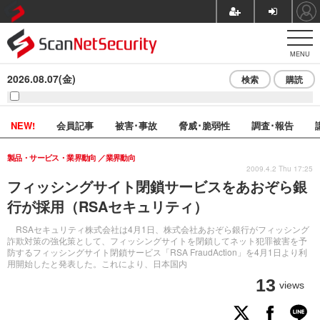
MENU
2026.08.07(金)
検索
購読
NEW!
会員記事
被害･事故
脅威･脆弱性
調査･報告
製品・サービス・業界動向
業界動向
2009.4.2 Thu 17:25
フィッシングサイト閉鎖サービスをあおぞら銀
行が採用（RSAセキュリティ）
RSAセキュリティ株式会社は4月1日、株式会社あおぞら銀行がフィッシング
詐欺対策の強化策として、フィッシングサイトを閉鎖してネット犯罪被害を予
防するフィッシングサイト閉鎖サービス「RSA FraudAction」を4月1日より利
用開始したと発表した。これにより、日本国内
13
views