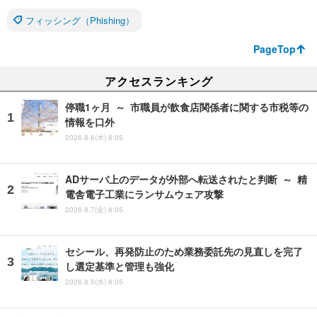
フィッシング（Phishing）
PageTop
アクセスランキング
停職1ヶ月 ～ 市職員が飲食店関係者に関する市税等の
情報を口外
2026.8.6(木) 8:05
ADサーバ上のデータが外部へ転送されたと判断 ～ 精
電舎電子工業にランサムウェア攻撃
2026.8.7(金) 8:05
セシール、再発防止のため業務委託先の見直しを完了
し選定基準と管理も強化
2026.8.5(水) 8:05