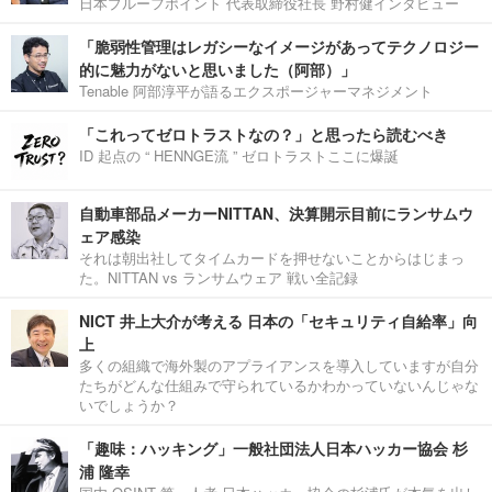
日本プルーフポイント 代表取締役社長 野村健インタビュー
「脆弱性管理はレガシーなイメージがあってテクノロジー
的に魅力がないと思いました（阿部）」
Tenable 阿部淳平が語るエクスポージャーマネジメント
「これってゼロトラストなの？」と思ったら読むべき
ID 起点の “ HENNGE流 ” ゼロトラストここに爆誕
自動車部品メーカーNITTAN、決算開示目前にランサムウ
ェア感染
それは朝出社してタイムカードを押せないことからはじまっ
た。NITTAN vs ランサムウェア 戦い全記録
NICT 井上大介が考える 日本の「セキュリティ自給率」向
上
多くの組織で海外製のアプライアンスを導入していますが自分
たちがどんな仕組みで守られているかわかっていないんじゃな
いでしょうか？
「趣味：ハッキング」一般社団法人日本ハッカー協会 杉
浦 隆幸