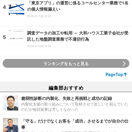
「東京アプリ」の運営に係るコールセンター業務で1名
の個人情報漏えい
2026.8.7(金) 8:05
調査データの加工や転用 ～ 大和ハウス工業子会社が受
託した地盤調査業務で不適切行為
2026.8.5(水) 8:05
ランキングをもっと見る
PageTop
編集部おすすめ
脆弱性診断の内製化、失敗と再挑戦と成功の記録
内製化支援の取り組みについて取材させて欲しいと頼んでいた
のだが毎回返事は芳しくなかった
「守る」だけでなくお客を「成功」させるまでが自分の仕
事