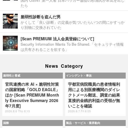
国内 OSINT 第一人者 日本ハッカー協会の杉浦氏が本気を出し
たら
脆弱性診断を盗んだ男
かくして「良い診断」の定義が気づいたらいつの間にかすっか
り別物に交換されていた
[Scan PREMIUM 法人会員登録について]
Security Information Wants To Be Shared.「セキュリティ情報
は共有されることを欲する」
News Category
脆弱性と脅威
インシデント・事故
官民連携の米 AI × 脆弱性対策
宇都宮病院職員の患者情報利
の国家戦略「GOLD EAGLE」
用による別医療機関のダイレ
ほか [Scan PREMIUM Month
クトメール郵送、調査の結果
ly Executive Summary 2026
直接的金銭的利益の受領が無
年7月度]
いことを確認
2026.8.6 Thu 8:15
2026.8.7 Fri 8:05
国際
製品・サービス・業界動向