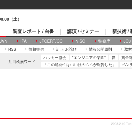
.08.08（土）
調査レポート / 白書
講演 / セミナー
新技術 /
JVN
IPA
JPCERT/CC
NISC
警察庁
JC3
RSS
情報提供
訂正 お詫び
情報公開原則
取材
ハッカー協会
"エンジニアの楽園"
愛
賞金
注目検索ワード
「この脆弱性は〇〇社の△△が報告した」
ペン
2008.2.19 Tue