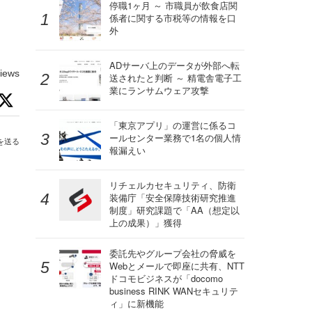
停職1ヶ月 ～ 市職員が飲食店関
係者に関する市税等の情報を口
外
ADサーバ上のデータが外部へ転
iews
送されたと判断 ～ 精電舎電子工
業にランサムウェア攻撃
「東京アプリ」の運営に係るコ
ールセンター業務で1名の個人情
を送る
報漏えい
リチェルカセキュリティ、防衛
装備庁「安全保障技術研究推進
制度」研究課題で「AA（想定以
上の成果）」獲得
委託先やグループ会社の脅威を
Webとメールで即座に共有、NTT
ドコモビジネスが「docomo
business RINK WANセキュリテ
ィ」に新機能