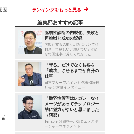
が原因
ランキングをもっと見る
、
編集部おすすめ記事
脆弱性診断の内製化、失敗と
再挑戦と成功の記録
内製化支援の取り組みについて取
材させて欲しいと頼んでいたのだ
が毎回返事は芳しくなかった
「守る」だけでなくお客を
「成功」させるまでが自分の
仕事
日本プルーフポイント 代表取締役
社長 野村健インタビュー
「脆弱性管理はレガシーなイ
メージがあってテクノロジー
的に魅力がないと思いました
（阿部）」
撃者
Tenable 阿部淳平が語るエクスポ
ージャーマネジメント