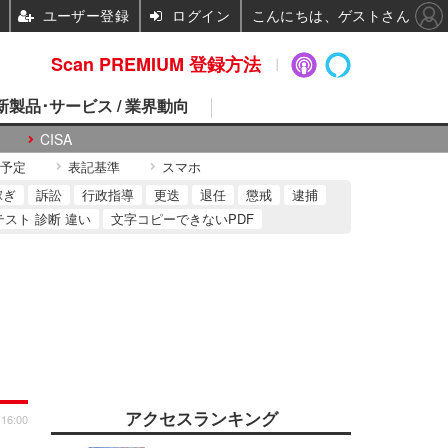
ユーザー登録
ログイン
こんにちは、ゲストさん
Scan PREMIUM 登録方法
 新製品･サービス / 業界動向
CISA
予定
表記基準
スマホ
稼ぎ
訴訟
行政指導
更迭
退任
懲戒
逮捕
テスト 診断 違い
文字コピーできないPDF
アクセスランキング
 16:00