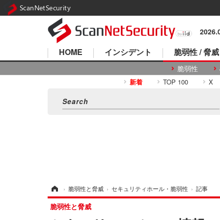
ScanNetSecurity
2026
HOME
インシデント
脆弱性 / 脅威
脆弱性
新着
TOP 100
X
ホーム
›
脆弱性と脅威
›
セキュリティホール・脆弱性
›
記事
脆弱性と脅威