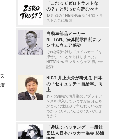
「これってゼロトラストな
の？」と思ったら読むべき
ID 起点の “ HENNGE流 ” ゼロトラ
ストここに爆誕
自動車部品メーカー
NITTAN、決算開示目前にラ
ンサムウェア感染
それは朝出社してタイムカードを
押せないことからはじまった。
NITTAN vs ランサムウェア 戦い全
記録
トス
NICT 井上大介が考える 日本
の「セキュリティ自給率」向
者
上
多くの組織で海外製のアプライア
ンスを導入していますが自分たち
がどんな仕組みで守られているか
わかっていないんじゃないでしょ
うか？
「趣味：ハッキング」一般社
団法人日本ハッカー協会 杉浦
隆幸