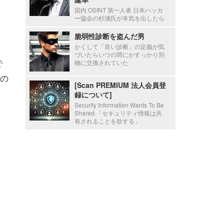
国内 OSINT 第一人者 日本ハッカ
ー協会の杉浦氏が本気を出したら
脆弱性診断を盗んだ男
かくして「良い診断」の定義が気
づいたらいつの間にかすっかり別
で
物に交換されていた
トの
[Scan PREMIUM 法人会員登
録について]
Security Information Wants To Be
Shared.「セキュリティ情報は共
有されることを欲する」