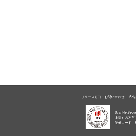
リリース窓口・お問い合わせ
広告
ScanNetS
上場）の運営
証券コード：6