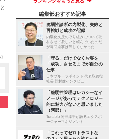
ランキングをもっと見る
と
編集部おすすめ記事
脆弱性診断の内製化、失敗と
再挑戦と成功の記録
内製化支援の取り組みについて取
材させて欲しいと頼んでいたのだ
が毎回返事は芳しくなかった
ty》
「守る」だけでなくお客を
「成功」させるまでが自分の
仕事
日本プルーフポイント 代表取締役
社長 野村健インタビュー
「脆弱性管理はレガシーなイ
メージがあってテクノロジー
的に魅力がないと思いました
（阿部）」
Tenable 阿部淳平が語るエクスポ
ージャーマネジメント
「これってゼロトラストな
の？」と思ったら読むべき