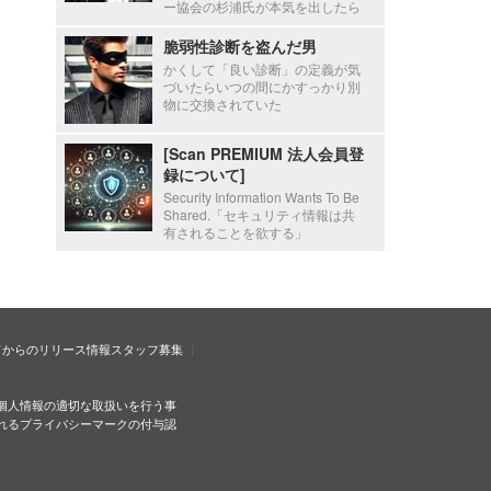
ー協会の杉浦氏が本気を出したら
脆弱性診断を盗んだ男
かくして「良い診断」の定義が気
づいたらいつの間にかすっかり別
物に交換されていた
[Scan PREMIUM 法人会員登
録について]
Security Information Wants To Be
Shared.「セキュリティ情報は共
有されることを欲する」
ドからのリリース情報
スタッフ募集
個人情報の適切な取扱いを行う事
れるプライバシーマークの付与認