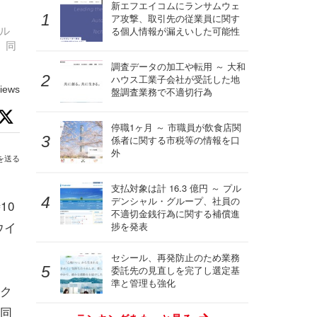
新エフエイコムにランサムウェ
ア攻撃、取引先の従業員に関す
ル
る個人情報が漏えいした可能性
、同
調査データの加工や転用 ～ 大和
ハウス工業子会社が受託した地
iews
盤調査業務で不適切行為
停職1ヶ月 ～ 市職員が飲食店関
係者に関する市税等の情報を口
外
を送る
支払対象は計 16.3 億円 ～ プル
デンシャル・グループ、社員の
10
不適切金銭行為に関する補償進
ウイ
捗を発表
セシール、再発防止のため業務
委託先の見直しを完了し選定基
準と管理も強化
スク
同