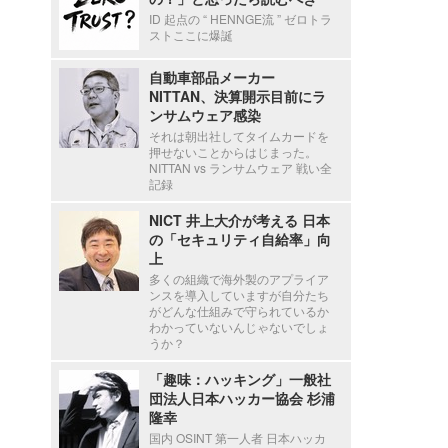
ID 起点の “ HENNGE流 ” ゼロトラ
ストここに爆誕
自動車部品メーカー
NITTAN、決算開示目前にラ
ンサムウェア感染
それは朝出社してタイムカードを
押せないことからはじまった。
NITTAN vs ランサムウェア 戦い全
記録
NICT 井上大介が考える 日本
の「セキュリティ自給率」向
上
多くの組織で海外製のアプライア
ンスを導入していますが自分たち
がどんな仕組みで守られているか
わかっていないんじゃないでしょ
うか？
「趣味：ハッキング」一般社
団法人日本ハッカー協会 杉浦
隆幸
国内 OSINT 第一人者 日本ハッカ