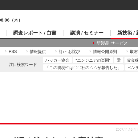
.08.06（木）
調査レポート / 白書
講演 / セミナー
新技術 /
新製品 サービス
RSS
情報提供
訂正 お詫び
情報公開原則
取材
ハッカー協会
"エンジニアの楽園"
愛
賞金
注目検索ワード
「この脆弱性は〇〇社の△△が報告した」
ペン
2007.11.16 Fri