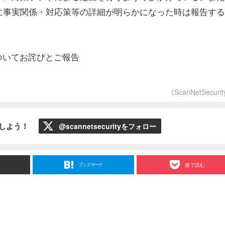
に事実関係・対応策等の詳細が明らかになった時は報告する
ついてお詫びとご報告
《ScanNetSecuri
ローしよう！
@scannetsecurityをフォロー
ブックマーク
後で読む