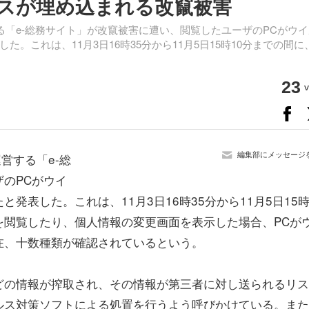
ルスが埋め込まれる改竄被害
る「e-総務サイト」が改竄被害に遭い、閲覧したユーザのPCがウイ
。これは、11月3日16時35分から11月5日15時10分までの間に
23
v
編集部にメッセージ
営する「e-総
のPCがウイ
表した。これは、11月3日16時35分から11月5日15時
を閲覧したり、個人情報の変更画面を表示した場合、PCが
在、十数種類が確認されているという。
どの情報が搾取され、その情報が第三者に対し送られるリ
ルス対策ソフトによる処置を行うよう呼びかけている。また