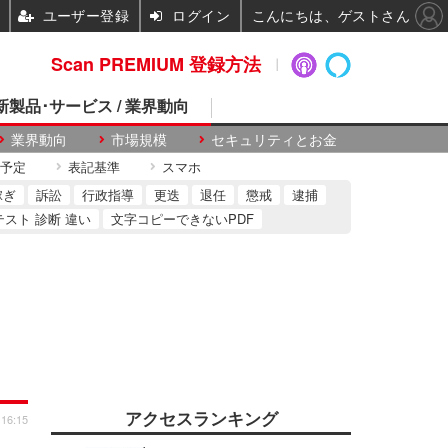
ユーザー登録
ログイン
こんにちは、ゲストさん
Scan PREMIUM 登録方法
 新製品･サービス / 業界動向
業界動向
市場規模
セキュリティとお金
予定
表記基準
スマホ
稼ぎ
訴訟
行政指導
更迭
退任
懲戒
逮捕
テスト 診断 違い
文字コピーできないPDF
アクセスランキング
 16:15