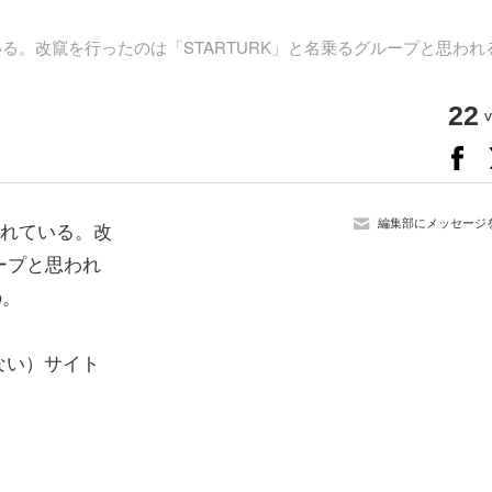
されている。改竄を行ったのは「STARTURK」と名乗るグループと思われ
22
v
編集部にメッセージ
認されている。改
ループと思われ
の。
ない）サイト