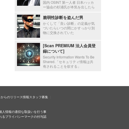
国内 OSINT 第一人者 日本ハッカ
ー協会の杉浦氏が本気を出したら
脆弱性診断を盗んだ男
かくして「良い診断」の定義が気
づいたらいつの間にかすっかり別
物に交換されていた
[Scan PREMIUM 法人会員登
録について]
Security Information Wants To Be
Shared.「セキュリティ情報は共
有されることを欲する」
ドからのリリース情報
スタッフ募集
個人情報の適切な取扱いを行う事
れるプライバシーマークの付与認