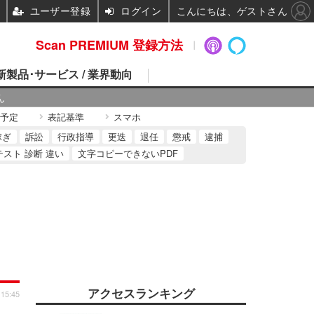
ユーザー登録
ログイン
こんにちは、ゲストさん
Scan PREMIUM 登録方法
 新製品･サービス / 業界動向
ん
予定
表記基準
スマホ
稼ぎ
訴訟
行政指導
更迭
退任
懲戒
逮捕
テスト 診断 違い
文字コピーできないPDF
アクセスランキング
 15:45