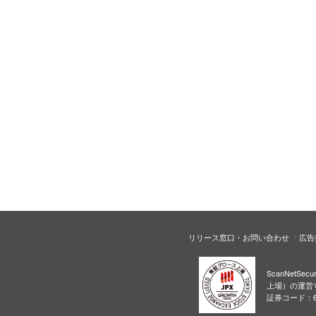
リリース窓口・お問い合わせ
広告
ScanNetS
上場）の運営
証券コード：6