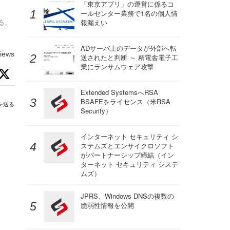
「東京アプリ」の運営に係るコ
ールセンター業務で1名の個人情
る。
報漏えい
ADサーバ上のデータが外部へ転
iews
送されたと判断 ～ 精電舎電子工
業にランサムウェア攻撃
Extended SystemsへRSA
BSAFEをライセンス（米RSA
を送る
Security）
インターネット セキュリティ シ
ステムズとエンサイクロソフト
がパートナーシップ締結（イン
ターネット セキュリティ システ
ムズ）
JPRS、Windows DNSの複数の
脆弱性情報を公開