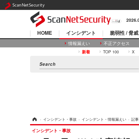
ScanNetSecurity
2026
HOME
インシデント
脆弱性 / 脅威
情報漏えい
不正アクセス
新着
TOP 100
X
ホーム
›
インシデント・事故
›
インシデント・情報漏えい
›
記事
インシデント・事故