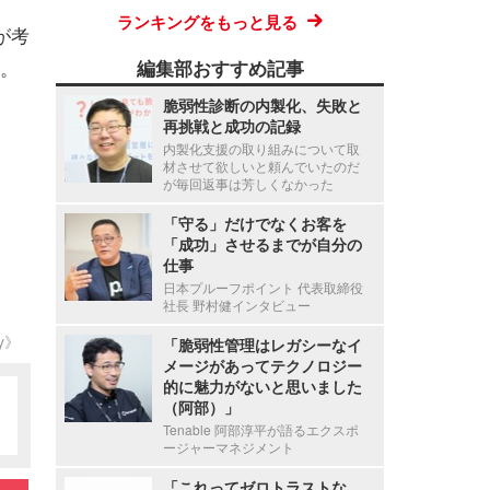
ランキングをもっと見る
が考
。
編集部おすすめ記事
脆弱性診断の内製化、失敗と
再挑戦と成功の記録
内製化支援の取り組みについて取
材させて欲しいと頼んでいたのだ
が毎回返事は芳しくなかった
「守る」だけでなくお客を
「成功」させるまでが自分の
仕事
日本プルーフポイント 代表取締役
社長 野村健インタビュー
ty》
「脆弱性管理はレガシーなイ
メージがあってテクノロジー
的に魅力がないと思いました
（阿部）」
Tenable 阿部淳平が語るエクスポ
ージャーマネジメント
「これってゼロトラストな