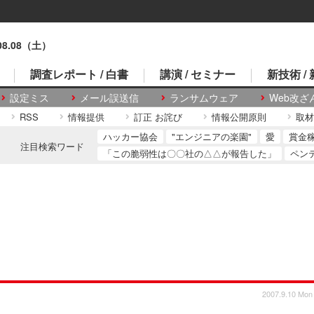
.08.08（土）
調査レポート / 白書
講演 / セミナー
新技術 /
設定ミス
メール誤送信
ランサムウェア
Web改ざ
RSS
情報提供
訂正 お詫び
情報公開原則
取材
ハッカー協会
"エンジニアの楽園"
愛
賞金
注目検索ワード
「この脆弱性は〇〇社の△△が報告した」
ペン
2007.9.10 Mon