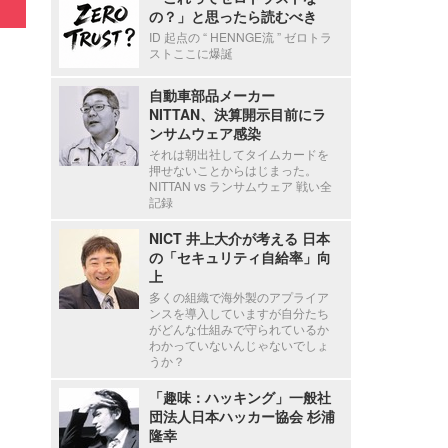
の？」と思ったら読むべき
ID 起点の “ HENNGE流 ” ゼロトラ
ストここに爆誕
自動車部品メーカー
NITTAN、決算開示目前にラ
ンサムウェア感染
それは朝出社してタイムカードを
押せないことからはじまった。
NITTAN vs ランサムウェア 戦い全
記録
NICT 井上大介が考える 日本
の「セキュリティ自給率」向
上
多くの組織で海外製のアプライア
ンスを導入していますが自分たち
がどんな仕組みで守られているか
わかっていないんじゃないでしょ
うか？
「趣味：ハッキング」一般社
団法人日本ハッカー協会 杉浦
隆幸