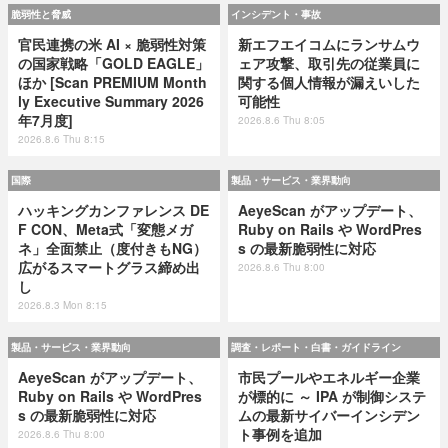
脆弱性と脅威
インシデント・事故
官民連携の米 AI × 脆弱性対策
新エフエイコムにランサムウ
の国家戦略「GOLD EAGLE」
ェア攻撃、取引先の従業員に
ほか [Scan PREMIUM Month
関する個人情報が漏えいした
ly Executive Summary 2026
可能性
年7月度]
2026.8.6 Thu 8:05
2026.8.6 Thu 8:15
国際
製品・サービス・業界動向
ハッキングカンファレンス DE
AeyeScan がアップデート、
F CON、Meta式「変態メガ
Ruby on Rails や WordPres
ネ」全面禁止（度付きもNG）
s の最新脆弱性に対応
広がるスマートグラス締め出
2026.8.6 Thu 8:00
し
2026.8.3 Mon 8:15
製品・サービス・業界動向
調査・レポート・白書・ガイドライン
AeyeScan がアップデート、
市民プールやエネルギー企業
Ruby on Rails や WordPres
が標的に ～ IPA が制御システ
s の最新脆弱性に対応
ムの最新サイバーインシデン
ト事例を追加
2026.8.6 Thu 8:00