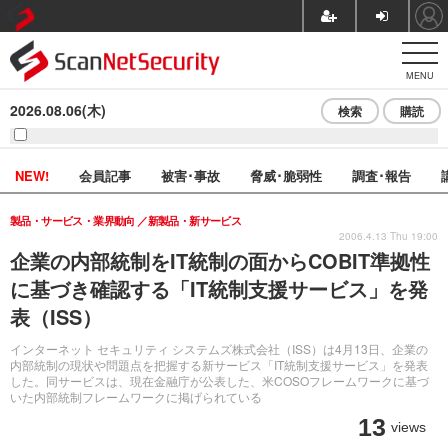
MENU
2026.08.06(木)
検索
購読
NEW!
会員記事
被害･事故
脅威･脆弱性
調査･報告
製品・サービス・業界動向
新製品・新サービス
2006.4.13 Thu 19:00
企業の内部統制をIT統制の面からCOBIT準拠性
に基づき確認する「IT統制支援サービス」を発
表（ISS）
インターネット セキュリティ システムズ株式会社（ISS）は4月13日、企業の
内部統制の現状や問題点を把握する新サービス「IT統制支援サービス」を発表
した。同サービスは、現在金融庁が公表した、米COSOフレームワークに基づ
いた内部統制フレームワークに掲げられている
13
views