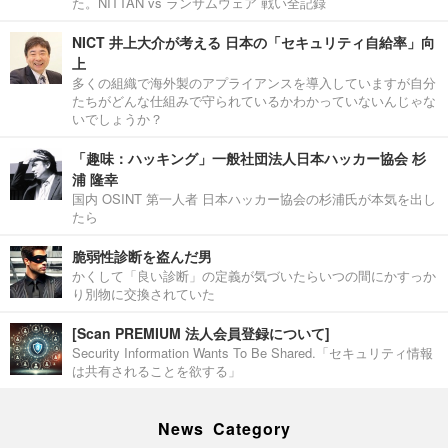
た。NITTAN vs ランサムウェア 戦い全記録
NICT 井上大介が考える 日本の「セキュリティ自給率」向
上
多くの組織で海外製のアプライアンスを導入していますが自分
たちがどんな仕組みで守られているかわかっていないんじゃな
いでしょうか？
「趣味：ハッキング」一般社団法人日本ハッカー協会 杉
浦 隆幸
国内 OSINT 第一人者 日本ハッカー協会の杉浦氏が本気を出し
たら
脆弱性診断を盗んだ男
かくして「良い診断」の定義が気づいたらいつの間にかすっか
り別物に交換されていた
[Scan PREMIUM 法人会員登録について]
Security Information Wants To Be Shared.「セキュリティ情報
は共有されることを欲する」
News Category