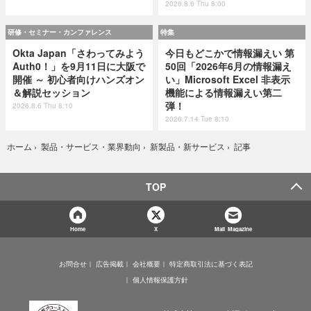
2026.8.6 Thu 8:00
研修・セミナー・カンファレンス
特集
Okta Japan「さわってみよう
今日もどこかで情報漏えい 第
Auth0！」を9月11日に大阪で
50回「2026年6月の情報漏え
開催 ～ 初心者向けハンズオン
い」Microsoft Excel 非表示
＆解説セッション
機能による情報漏えい第二
弾！
2026.8.6 Thu 8:10
2026.7.14 Tue 8:10
記事
ホーム
›
製品・サービス・業界動向
›
新製品・新サービス
›
TOP
Home
X
Mail Magazine
お問合せ
広告掲載
会社概要
特定商取引法に基づく表記
個人情報保護方針