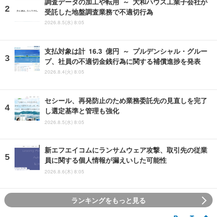
調査データの加工や転用 ～ 大和ハウス工業子会社が
受託した地盤調査業務で不適切行為
2026.8.5(水) 8:05
支払対象は計 16.3 億円 ～ プルデンシャル・グルー
プ、社員の不適切金銭行為に関する補償進捗を発表
2026.8.4(火) 8:05
セシール、再発防止のため業務委託先の見直しを完了
し選定基準と管理も強化
2026.8.5(水) 8:05
新エフエイコムにランサムウェア攻撃、取引先の従業
員に関する個人情報が漏えいした可能性
2026.8.6(木) 8:05
ランキングをもっと見る