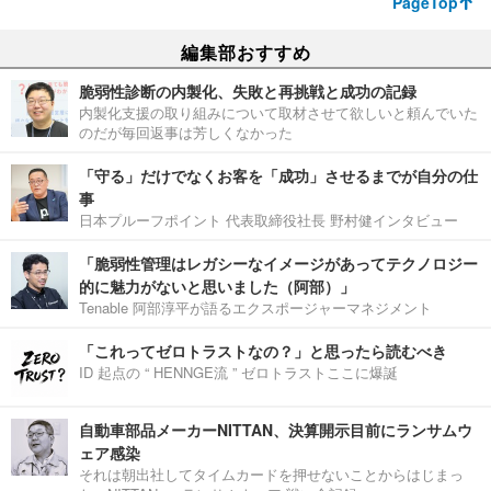
PageTop
編集部おすすめ
脆弱性診断の内製化、失敗と再挑戦と成功の記録
内製化支援の取り組みについて取材させて欲しいと頼んでいた
のだが毎回返事は芳しくなかった
「守る」だけでなくお客を「成功」させるまでが自分の仕
事
日本プルーフポイント 代表取締役社長 野村健インタビュー
「脆弱性管理はレガシーなイメージがあってテクノロジー
的に魅力がないと思いました（阿部）」
Tenable 阿部淳平が語るエクスポージャーマネジメント
「これってゼロトラストなの？」と思ったら読むべき
ID 起点の “ HENNGE流 ” ゼロトラストここに爆誕
自動車部品メーカーNITTAN、決算開示目前にランサムウ
ェア感染
それは朝出社してタイムカードを押せないことからはじまっ