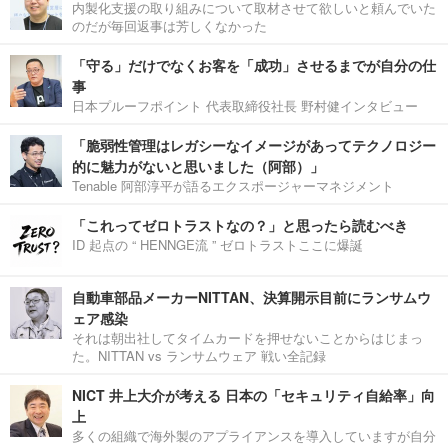
内製化支援の取り組みについて取材させて欲しいと頼んでいた
のだが毎回返事は芳しくなかった
「守る」だけでなくお客を「成功」させるまでが自分の仕
事
日本プルーフポイント 代表取締役社長 野村健インタビュー
「脆弱性管理はレガシーなイメージがあってテクノロジー
的に魅力がないと思いました（阿部）」
Tenable 阿部淳平が語るエクスポージャーマネジメント
「これってゼロトラストなの？」と思ったら読むべき
ID 起点の “ HENNGE流 ” ゼロトラストここに爆誕
自動車部品メーカーNITTAN、決算開示目前にランサムウ
ェア感染
それは朝出社してタイムカードを押せないことからはじまっ
た。NITTAN vs ランサムウェア 戦い全記録
NICT 井上大介が考える 日本の「セキュリティ自給率」向
上
多くの組織で海外製のアプライアンスを導入していますが自分