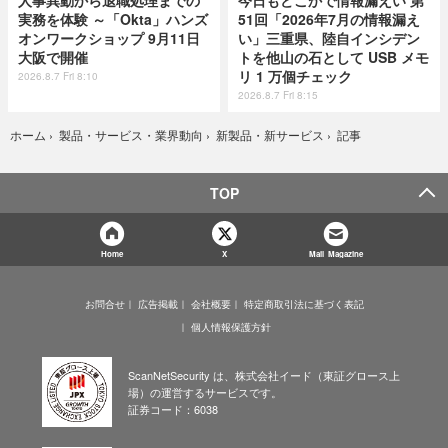
人事異動から退職処理までの
今日もどこかで情報漏えい 第
実務を体験 ～「Okta」ハンズ
51回「2026年7月の情報漏え
オンワークショップ 9月11日
い」三重県、陸自インシデン
大阪で開催
トを他山の石として USB メモ
リ 1 万個チェック
2026.8.7 Fri 8:10
2026.8.7 Fri 8:15
記事
ホーム
›
製品・サービス・業界動向
›
新製品・新サービス
›
TOP
Home
X
Mail Magazine
お問合せ
広告掲載
会社概要
特定商取引法に基づく表記
個人情報保護方針
ScanNetSecurity は、株式会社イード（東証グロース上
場）の運営するサービスです。
証券コード：6038