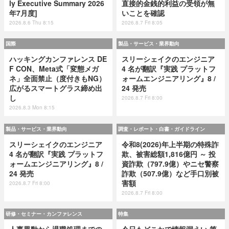
ly Executive Summary 2026
直接的金銭的利益の受領が無
年7月度]
いことを確認
2026.8.6 Thu 8:15
2026.8.7 Fri 8:05
国際
製品・サービス・業界動向
ハッキングカンファレンス DE
スリーシェイクのエンジニア
F CON、Meta式「変態メガ
4 名が翻訳『実践 プラットフ
ネ」全面禁止（度付きもNG）
ォームエンジニアリング』8 /
広がるスマートグラス締め出
24 発売
し
2026.8.7 Fri 8:00
2026.8.3 Mon 8:15
製品・サービス・業界動向
調査・レポート・白書・ガイドライン
スリーシェイクのエンジニア
令和8(2026)年上半期の特殊詐
4 名が翻訳『実践 プラットフ
欺、被害総額1,816億円 ～ 投
ォームエンジニアリング』8 /
資詐欺（797.9億）やニセ警察
24 発売
詐欺（507.9億）など手口別被
害額
2026.8.7 Fri 8:00
2026.8.7 Fri 8:00
研修・セミナー・カンファレンス
特集