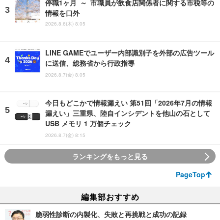
停職1ヶ月 ～ 市職員が飲食店関係者に関する市税等の
情報を口外
2026.8.6(木) 8:05
LINE GAMEでユーザー内部識別子を外部の広告ツール
に送信、総務省から行政指導
2026.8.7(金) 8:05
今日もどこかで情報漏えい 第51回「2026年7月の情報
漏えい」三重県、陸自インシデントを他山の石として
USB メモリ 1 万個チェック
2026.8.7(金) 8:15
ランキングをもっと見る
PageTop
編集部おすすめ
脆弱性診断の内製化、失敗と再挑戦と成功の記録