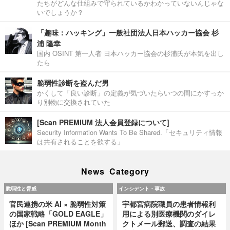
たちがどんな仕組みで守られているかわかっていないんじゃな
いでしょうか？
「趣味：ハッキング」一般社団法人日本ハッカー協会 杉
浦 隆幸
国内 OSINT 第一人者 日本ハッカー協会の杉浦氏が本気を出し
たら
脆弱性診断を盗んだ男
かくして「良い診断」の定義が気づいたらいつの間にかすっか
り別物に交換されていた
[Scan PREMIUM 法人会員登録について]
Security Information Wants To Be Shared.「セキュリティ情報
は共有されることを欲する」
News Category
脆弱性と脅威
インシデント・事故
官民連携の米 AI × 脆弱性対策
宇都宮病院職員の患者情報利
の国家戦略「GOLD EAGLE」
用による別医療機関のダイレ
ほか [Scan PREMIUM Month
クトメール郵送、調査の結果