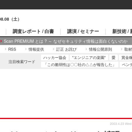
.08.08（土）
調査レポート / 白書
講演 / セミナー
新技術 /
Scan PREMIUM とは ? ～ なぜセキュリティ情報は面白くないのか
RSS
情報提供
訂正 お詫び
情報公開原則
取材
ハッカー協会
"エンジニアの楽園"
愛
賞金
注目検索ワード
「この脆弱性は〇〇社の△△が報告した」
ペン
2003.4.23 Wed