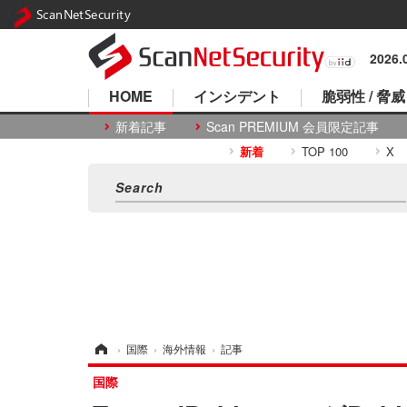
ScanNetSecurity
2026
HOME
インシデント
脆弱性 / 脅威
新着記事
Scan PREMIUM 会員限定記事
新着
TOP 100
X
ホーム
›
国際
›
海外情報
›
記事
国際