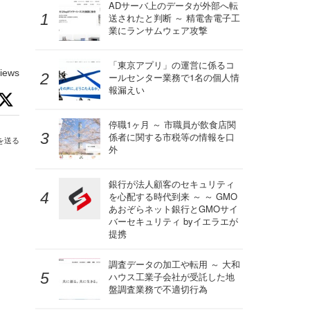
ADサーバ上のデータが外部へ転
送されたと判断 ～ 精電舎電子工
業にランサムウェア攻撃
「東京アプリ」の運営に係るコ
iews
ールセンター業務で1名の個人情
報漏えい
停職1ヶ月 ～ 市職員が飲食店関
係者に関する市税等の情報を口
を送る
外
銀行が法人顧客のセキュリティ
を心配する時代到来 ～ ～ GMO
あおぞらネット銀行とGMOサイ
バーセキュリティ byイエラエが
提携
調査データの加工や転用 ～ 大和
ハウス工業子会社が受託した地
盤調査業務で不適切行為