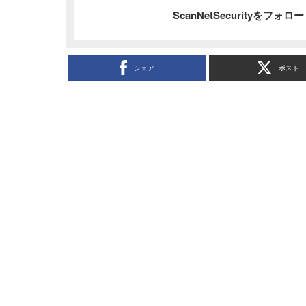
ScanNetSecurityをフォ
シェア
ポスト