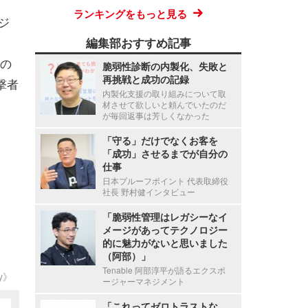
ランキングをもっと見る
ージ
編集部おすすめ記事
タの
脆弱性診断の内製化、失敗と
再挑戦と成功の記録
撃者
内製化支援の取り組みについて取
材させて欲しいと頼んでいたのだ
が毎回返事は芳しくなかった
「守る」だけでなくお客を
「成功」させるまでが自分の
仕事
日本プルーフポイント 代表取締役
社長 野村健インタビュー
「脆弱性管理はレガシーなイ
メージがあってテクノロジー
的に魅力がないと思いました
（阿部）」
Tenable 阿部淳平が語るエクスポ
ty》
ージャーマネジメント
「これってゼロトラストな