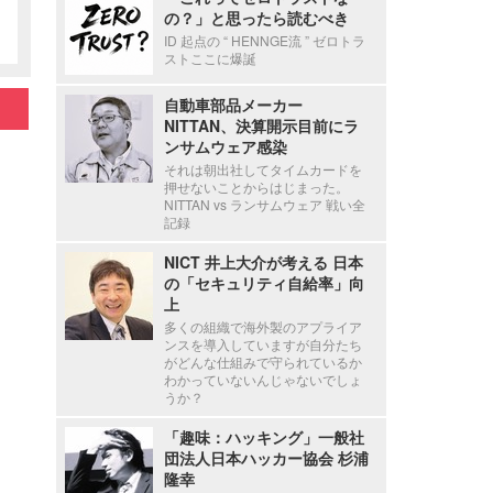
の？」と思ったら読むべき
ID 起点の “ HENNGE流 ” ゼロトラ
ストここに爆誕
自動車部品メーカー
NITTAN、決算開示目前にラ
ンサムウェア感染
それは朝出社してタイムカードを
押せないことからはじまった。
NITTAN vs ランサムウェア 戦い全
記録
NICT 井上大介が考える 日本
の「セキュリティ自給率」向
上
多くの組織で海外製のアプライア
ンスを導入していますが自分たち
がどんな仕組みで守られているか
わかっていないんじゃないでしょ
うか？
「趣味：ハッキング」一般社
団法人日本ハッカー協会 杉浦
隆幸