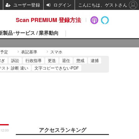
ユーザー登録
ログイン
こんにちは、ゲストさん
Scan PREMIUM 登録方法
 新製品･サービス / 業界動向
予定
表記基準
スマホ
稼ぎ
訴訟
行政指導
更迭
退任
懲戒
逮捕
テスト 診断 違い
文字コピーできないPDF
アクセスランキング
 12:00