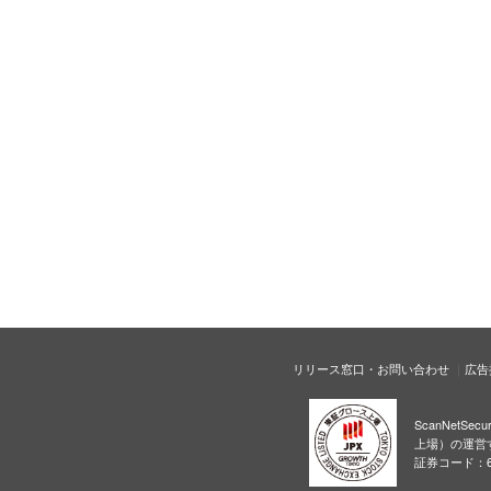
リリース窓口・お問い合わせ
広告
ScanNetS
上場）の運営
証券コード：6