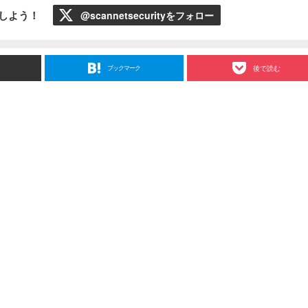
ローしよう！
@scannetsecurityをフォロー
ブックマーク
後で読む