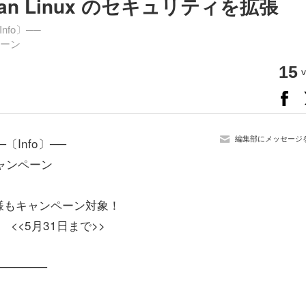
Debian Linux のセキュリティを拡張
nfo〕──
ペーン
15
v
編集部にメッセージ
─〔Info〕──
キャンペーン
様もキャンペーン対象！
<<5月31日まで>>
──────