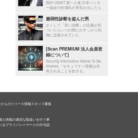
国内 OSINT 第一人者 日本ハッカ
ー協会の杉浦氏が本気を出したら
脆弱性診断を盗んだ男
かくして「良い診断」の定義が気
づいたらいつの間にかすっかり別
物に交換されていた
[Scan PREMIUM 法人会員登
録について]
Security Information Wants To Be
Shared.「セキュリティ情報は共
有されることを欲する」
ドからのリリース情報
スタッフ募集
個人情報の適切な取扱いを行う事
れるプライバシーマークの付与認