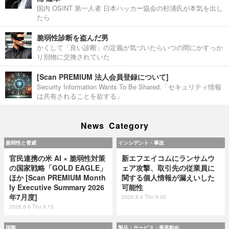
国内 OSINT 第一人者 日本ハッカー協会の杉浦氏が本気を出し
たら
脆弱性診断を盗んだ男
かくして「良い診断」の定義が気づいたらいつの間にかすっか
り別物に交換されていた
[Scan PREMIUM 法人会員登録について]
Security Information Wants To Be Shared.「セキュリティ情報
は共有されることを欲する」
News Category
脆弱性と脅威
インシデント・事故
官民連携の米 AI × 脆弱性対策
新エフエイコムにランサムウ
の国家戦略「GOLD EAGLE」
ェア攻撃、取引先の従業員に
ほか [Scan PREMIUM Month
関する個人情報が漏えいした
ly Executive Summary 2026
可能性
年7月度]
2026.8.6 Thu 8:05
2026.8.6 Thu 8:15
国際
製品・サービス・業界動向