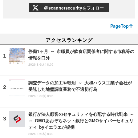
@scannetsecurityをフォロー
PageTop
アクセスランキング
停職1ヶ月 ～ 市職員が飲食店関係者に関する市税等の
情報を口外
2026.8.6(木) 8:05
調査データの加工や転用 ～ 大和ハウス工業子会社が
受託した地盤調査業務で不適切行為
2026.8.5(水) 8:05
銀行が法人顧客のセキュリティを心配する時代到来 ～
～ GMOあおぞらネット銀行とGMOサイバーセキュリ
ティ byイエラエが提携
2026.8.6(木) 8:00