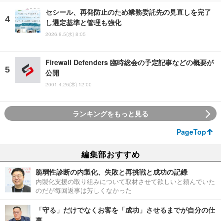
セシール、再発防止のため業務委託先の見直しを完了
し選定基準と管理も強化
2026.8.5(水) 8:05
Firewall Defenders 臨時総会の予定記事などの概要が
公開
2001.4.26(木) 12:00
ランキングをもっと見る
PageTop
編集部おすすめ
脆弱性診断の内製化、失敗と再挑戦と成功の記録
内製化支援の取り組みについて取材させて欲しいと頼んでいた
のだが毎回返事は芳しくなかった
「守る」だけでなくお客を「成功」させるまでが自分の仕
事