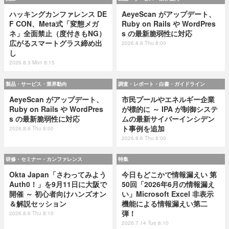
ハッキングカンファレンス DE
AeyeScan がアップデート、
F CON、Meta式「変態メガ
Ruby on Rails や WordPres
ネ」全面禁止（度付きもNG）
s の最新脆弱性に対応
広がるスマートグラス締め出
2026.8.6 Thu 8:00
し
2026.8.3 Mon 8:15
製品・サービス・業界動向
調査・レポート・白書・ガイドライン
AeyeScan がアップデート、
市民プールやエネルギー企業
Ruby on Rails や WordPres
が標的に ～ IPA が制御システ
s の最新脆弱性に対応
ムの最新サイバーインシデン
ト事例を追加
2026.8.6 Thu 8:00
2026.8.6 Thu 8:00
研修・セミナー・カンファレンス
特集
Okta Japan「さわってみよう
今日もどこかで情報漏えい 第
Auth0！」を9月11日に大阪で
50回「2026年6月の情報漏え
開催 ～ 初心者向けハンズオン
い」Microsoft Excel 非表示
＆解説セッション
機能による情報漏えい第二
弾！
2026.8.6 Thu 8:10
2026.7.14 Tue 8:10