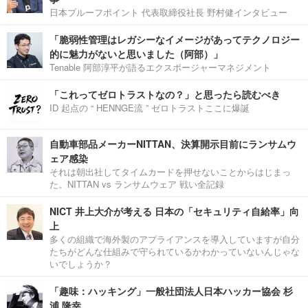
日本プルーフポイント 代表取締役社長 野村健インタビュー
「脆弱性管理はレガシーなイメージがあってテクノロジー
的に魅力がないと思いました（阿部）」
Tenable 阿部淳平が語るエクスポージャーマネジメント
「これってゼロトラストなの？」と思ったら読むべき
ID 起点の “ HENNGE流 ” ゼロトラストここに爆誕
自動車部品メーカーNITTAN、決算開示目前にランサムウ
ェア感染
それは朝出社してタイムカードを押せないことからはじまっ
た。NITTAN vs ランサムウェア 戦い全記録
NICT 井上大介が考える 日本の「セキュリティ自給率」向
上
多くの組織で海外製のアプライアンスを導入していますが自分
たちがどんな仕組みで守られているかわかっていないんじゃな
いでしょうか？
「趣味：ハッキング」一般社団法人日本ハッカー協会 杉
浦 隆幸