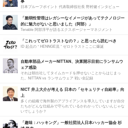
事
日本プルーフポイント 代表取締役社長 野村健インタビュー
「脆弱性管理はレガシーなイメージがあってテクノロジー
的に魅力がないと思いました（阿部）」
Tenable 阿部淳平が語るエクスポージャーマネジメント
「これってゼロトラストなの？」と思ったら読むべき
ID 起点の “ HENNGE流 ” ゼロトラストここに爆誕
自動車部品メーカーNITTAN、決算開示目前にランサムウ
ェア感染
それは朝出社してタイムカードを押せないことからはじまっ
た。NITTAN vs ランサムウェア 戦い全記録
NICT 井上大介が考える 日本の「セキュリティ自給率」向
上
多くの組織で海外製のアプライアンスを導入していますが自分
たちがどんな仕組みで守られているかわかっていないんじゃな
いでしょうか？
「趣味：ハッキング」一般社団法人日本ハッカー協会 杉