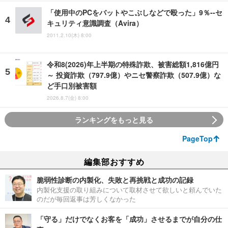
「使用中のPCをバットやこぶしなどで殴った」9％--セ
キュリティ意識調査（Avira）
2011.2.10(木) 8:00
令和8(2026)年上半期の特殊詐欺、被害総額1,816億円
～ 投資詐欺（797.9億）やニセ警察詐欺（507.9億）な
ど手口別被害額
2026.8.7(金) 8:00
ランキングをもっと見る
PageTop
編集部おすすめ
脆弱性診断の内製化、失敗と再挑戦と成功の記録
内製化支援の取り組みについて取材させて欲しいと頼んでいた
のだが毎回返事は芳しくなかった
「守る」だけでなくお客を「成功」させるまでが自分の仕