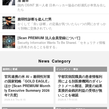
浦 隆幸
国内 OSINT 第一人者 日本ハッカー協会の杉浦氏が本気を出し
たら
脆弱性診断を盗んだ男
かくして「良い診断」の定義が気づいたらいつの間にかすっか
り別物に交換されていた
[Scan PREMIUM 法人会員登録について]
Security Information Wants To Be Shared.「セキュリティ情報
は共有されることを欲する」
News Category
脆弱性と脅威
インシデント・事故
官民連携の米 AI × 脆弱性対策
宇都宮病院職員の患者情報利
の国家戦略「GOLD EAGLE」
用による別医療機関のダイレ
ほか [Scan PREMIUM Month
クトメール郵送、調査の結果
ly Executive Summary 2026
直接的金銭的利益の受領が無
年7月度]
いことを確認
2026.8.6 Thu 8:15
2026.8.7 Fri 8:05