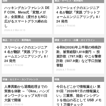
国際
製品・サービス・業界動向
ハッキングカンファレンス DE
スリーシェイクのエンジニア
F CON、Meta式「変態メガ
4 名が翻訳『実践 プラットフ
ネ」全面禁止（度付きもNG）
ォームエンジニアリング』8 /
広がるスマートグラス締め出
24 発売
し
2026.8.7 Fri 8:00
2026.8.3 Mon 8:15
製品・サービス・業界動向
調査・レポート・白書・ガイドライン
スリーシェイクのエンジニア
令和8(2026)年上半期の特殊詐
4 名が翻訳『実践 プラットフ
欺、被害総額1,816億円 ～ 投
ォームエンジニアリング』8 /
資詐欺（797.9億）やニセ警察
24 発売
詐欺（507.9億）など手口別被
害額
2026.8.7 Fri 8:00
2026.8.7 Fri 8:00
研修・セミナー・カンファレンス
特集
人事異動から退職処理までの
今日もどこかで情報漏えい 第
実務を体験 ～「Okta」ハンズ
51回「2026年7月の情報漏え
オンワークショップ 9月11日
い」三重県、陸自インシデン
大阪で開催
トを他山の石として USB メモ
リ 1 万個チェック
2026.8.7 Fri 8:10