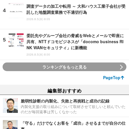
調査データの加工や転用 ～ 大和ハウス工業子会社が受
託した地盤調査業務で不適切行為
2026.8.5(水) 8:05
委託先やグループ会社の脅威をWebとメールで即座に
共有、NTTドコモビジネスが「docomo business RI
NK WANセキュリティ」に新機能
2026.8.5(水) 8:00
ランキングをもっと見る
PageTop
編集部おすすめ
脆弱性診断の内製化、失敗と再挑戦と成功の記録
内製化支援の取り組みについて取材させて欲しいと頼んでいた
のだが毎回返事は芳しくなかった
「守る」だけでなくお客を「成功」させるまでが自分の仕