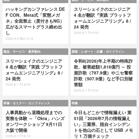
ハッキングカンファレンス DE
スリーシェイクのエンジニア
F CON、Meta式「変態メガ
4 名が翻訳『実践 プラットフ
ネ」全面禁止（度付きもNG）
ォームエンジニアリング』8 /
広がるスマートグラス締め出
24 発売
し
2026.8.7 Fri 8:00
2026.8.3 Mon 8:15
製品・サービス・業界動向
調査・レポート・白書・ガイドライン
スリーシェイクのエンジニア
令和8(2026)年上半期の特殊詐
4 名が翻訳『実践 プラットフ
欺、被害総額1,816億円 ～ 投
ォームエンジニアリング』8 /
資詐欺（797.9億）やニセ警察
24 発売
詐欺（507.9億）など手口別被
害額
2026.8.7 Fri 8:00
2026.8.7 Fri 8:00
研修・セミナー・カンファレンス
特集
人事異動から退職処理までの
今日もどこかで情報漏えい 第
実務を体験 ～「Okta」ハンズ
51回「2026年7月の情報漏え
オンワークショップ 9月11日
い」三重県、陸自インシデン
大阪で開催
トを他山の石として USB メモ
リ 1 万個チェック
2026.8.7 Fri 8:10