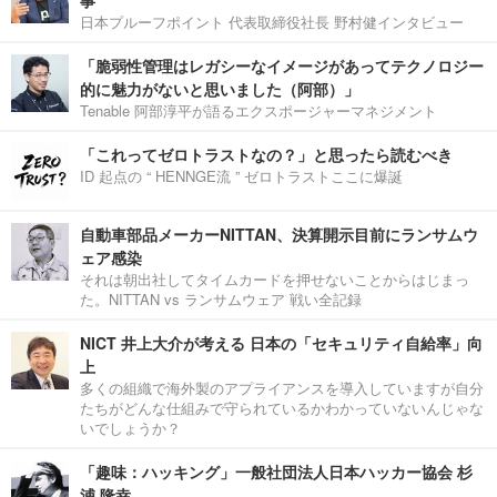
事
日本プルーフポイント 代表取締役社長 野村健インタビュー
「脆弱性管理はレガシーなイメージがあってテクノロジー
的に魅力がないと思いました（阿部）」
Tenable 阿部淳平が語るエクスポージャーマネジメント
「これってゼロトラストなの？」と思ったら読むべき
ID 起点の “ HENNGE流 ” ゼロトラストここに爆誕
自動車部品メーカーNITTAN、決算開示目前にランサムウ
ェア感染
それは朝出社してタイムカードを押せないことからはじまっ
た。NITTAN vs ランサムウェア 戦い全記録
NICT 井上大介が考える 日本の「セキュリティ自給率」向
上
多くの組織で海外製のアプライアンスを導入していますが自分
たちがどんな仕組みで守られているかわかっていないんじゃな
いでしょうか？
「趣味：ハッキング」一般社団法人日本ハッカー協会 杉
浦 隆幸