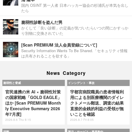
国内 OSINT 第一人者 日本ハッカー協会の杉浦氏が本気を出し
たら
脆弱性診断を盗んだ男
かくして「良い診断」の定義が気づいたらいつの間にかすっか
り別物に交換されていた
[Scan PREMIUM 法人会員登録について]
Security Information Wants To Be Shared.「セキュリティ情報
は共有されることを欲する」
News Category
脆弱性と脅威
インシデント・事故
官民連携の米 AI × 脆弱性対策
宇都宮病院職員の患者情報利
の国家戦略「GOLD EAGLE」
用による別医療機関のダイレ
ほか [Scan PREMIUM Month
クトメール郵送、調査の結果
ly Executive Summary 2026
直接的金銭的利益の受領が無
年7月度]
いことを確認
2026.8.6 Thu 8:15
2026.8.7 Fri 8:05
国際
製品・サービス・業界動向