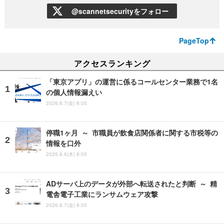
@scannetsecurityをフォロー
PageTop
アクセスランキング
「東京アプリ」の運営に係るコールセンター業務で1名
の個人情報漏えい
2026.8.7(金) 8:05
停職1ヶ月 ～ 市職員が飲食店関係者に関する市税等の
情報を口外
2026.8.6(木) 8:05
ADサーバ上のデータが外部へ転送されたと判断 ～ 精
電舎電子工業にランサムウェア攻撃
2026.8.7(金) 8:05