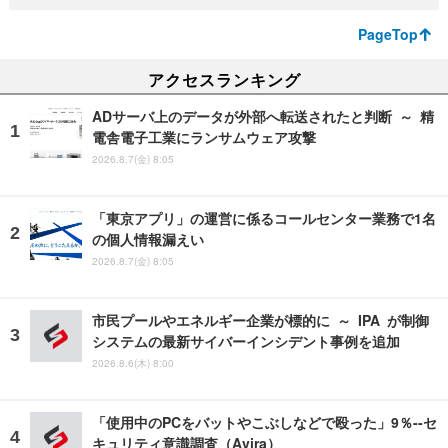
PageTop
アクセスランキング
ADサーバ上のデータが外部へ転送されたと判断 ～ 精
電舎電子工業にランサムウェア攻撃
2026.8.7(金) 8:05
「東京アプリ」の運営に係るコールセンター業務で1名
の個人情報漏えい
2026.8.7(金) 8:05
市民プールやエネルギー企業が標的に ～ IPA が制御
システムの最新サイバーインシデント事例を追加
2026.8.6(木) 8:00
「使用中のPCをバットやこぶしなどで殴った」9％--セ
キュリティ意識調査（Avira）