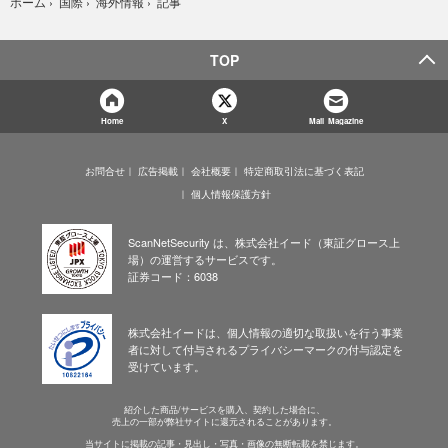
記事
ホーム
›
国際
›
海外情報
›
TOP
Home
X
Mail Magazine
お問合せ
広告掲載
会社概要
特定商取引法に基づく表記
個人情報保護方針
ScanNetSecurity は、株式会社イード（東証グロース上
場）の運営するサービスです。
証券コード：6038
株式会社イードは、個人情報の適切な取扱いを行う事業
者に対して付与されるプライバシーマークの付与認定を
受けています。
紹介した商品/サービスを購入、契約した場合に、
売上の一部が弊社サイトに還元されることがあります。
当サイトに掲載の記事・見出し・写真・画像の無断転載を禁じます。