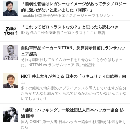
「脆弱性管理はレガシーなイメージがあってテクノロジー
的に魅力がないと思いました（阿部）」
Tenable 阿部淳平が語るエクスポージャーマネジメント
「これってゼロトラストなの？」と思ったら読むべき
ID 起点の “ HENNGE流 ” ゼロトラストここに爆誕
自動車部品メーカーNITTAN、決算開示目前にランサムウ
ェア感染
それは朝出社してタイムカードを押せないことからはじまっ
た。NITTAN vs ランサムウェア 戦い全記録
NICT 井上大介が考える 日本の「セキュリティ自給率」向
上
多くの組織で海外製のアプライアンスを導入していますが自分
たちがどんな仕組みで守られているかわかっていないんじゃな
いでしょうか？
「趣味：ハッキング」一般社団法人日本ハッカー協会 杉
浦 隆幸
国内 OSINT 第一人者 日本ハッカー協会の杉浦氏が本気を出し
たら