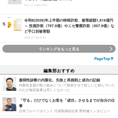
2011.2.10(木) 8:00
令和8(2026)年上半期の特殊詐欺、被害総額1,816億円
～ 投資詐欺（797.9億）やニセ警察詐欺（507.9億）な
ど手口別被害額
2026.8.7(金) 8:00
ランキングをもっと見る
PageTop
編集部おすすめ
脆弱性診断の内製化、失敗と再挑戦と成功の記録
内製化支援の取り組みについて取材させて欲しいと頼んでいた
のだが毎回返事は芳しくなかった
「守る」だけでなくお客を「成功」させるまでが自分の仕
事
日本プルーフポイント 代表取締役社長 野村健インタビュー