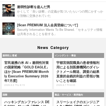
脆弱性診断を盗んだ男
かくして「良い診断」の定義が気づいたらいつの間にかすっか
り別物に交換されていた
[Scan PREMIUM 法人会員登録について]
Security Information Wants To Be Shared.「セキュリティ情報
は共有されることを欲する」
News Category
脆弱性と脅威
インシデント・事故
官民連携の米 AI × 脆弱性対策
宇都宮病院職員の患者情報利
の国家戦略「GOLD EAGLE」
用による別医療機関のダイレ
ほか [Scan PREMIUM Month
クトメール郵送、調査の結果
ly Executive Summary 2026
直接的金銭的利益の受領が無
年7月度]
いことを確認
2026.8.6 Thu 8:15
2026.8.7 Fri 8:05
国際
製品・サービス・業界動向
ハッキングカンファレンス DE
スリーシェイクのエンジニア