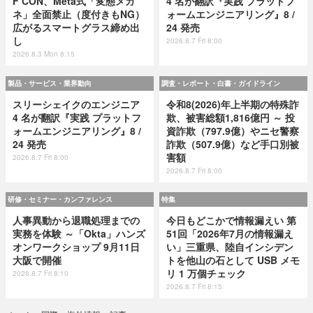
F CON、Meta式「変態メガ
4 名が翻訳『実践 プラットフ
ネ」全面禁止（度付きもNG）
ォームエンジニアリング』8 /
広がるスマートグラス締め出
24 発売
し
2026.8.7 Fri 8:00
2026.8.3 Mon 8:15
製品・サービス・業界動向
調査・レポート・白書・ガイドライン
スリーシェイクのエンジニア
令和8(2026)年上半期の特殊詐
4 名が翻訳『実践 プラットフ
欺、被害総額1,816億円 ～ 投
ォームエンジニアリング』8 /
資詐欺（797.9億）やニセ警察
24 発売
詐欺（507.9億）など手口別被
害額
2026.8.7 Fri 8:00
2026.8.7 Fri 8:00
研修・セミナー・カンファレンス
特集
人事異動から退職処理までの
今日もどこかで情報漏えい 第
実務を体験 ～「Okta」ハンズ
51回「2026年7月の情報漏え
オンワークショップ 9月11日
い」三重県、陸自インシデン
大阪で開催
トを他山の石として USB メモ
リ 1 万個チェック
2026.8.7 Fri 8:10
2026.8.7 Fri 8:15