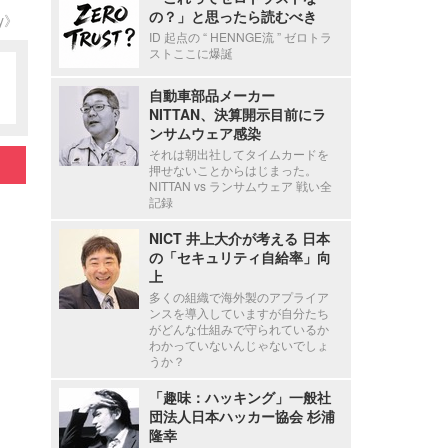
の？」と思ったら読むべき
ty》
ID 起点の “ HENNGE流 ” ゼロトラ
ストここに爆誕
自動車部品メーカー
NITTAN、決算開示目前にラ
ンサムウェア感染
それは朝出社してタイムカードを
押せないことからはじまった。
NITTAN vs ランサムウェア 戦い全
記録
NICT 井上大介が考える 日本
の「セキュリティ自給率」向
上
多くの組織で海外製のアプライア
ンスを導入していますが自分たち
がどんな仕組みで守られているか
わかっていないんじゃないでしょ
うか？
「趣味：ハッキング」一般社
団法人日本ハッカー協会 杉浦
隆幸