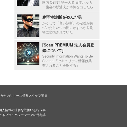
国内 OSINT 第一人者 日本ハッカ
ー協会の杉浦氏が本気を出したら
脆弱性診断を盗んだ男
かくして「良い診断」の定義が気
づいたらいつの間にかすっかり別
物に交換されていた
[Scan PREMIUM 法人会員登
録について]
Security Information Wants To Be
Shared.「セキュリティ情報は共
有されることを欲する」
ドからのリリース情報
スタッフ募集
個人情報の適切な取扱いを行う事
れるプライバシーマークの付与認