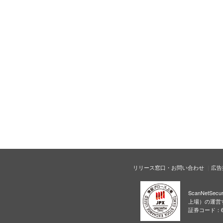
リリース窓口・お問い合わせ
広告
ScanNetS
上場）の運営
証券コード：6