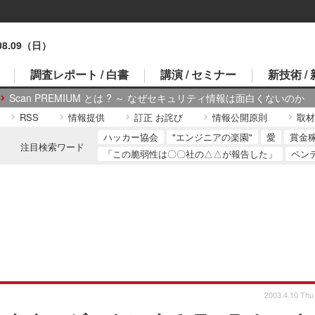
.08.09（日）
調査レポート / 白書
講演 / セミナー
新技術 /
Scan PREMIUM とは ? ～ なぜセキュリティ情報は面白くないのか
RSS
情報提供
訂正 お詫び
情報公開原則
取材
ハッカー協会
"エンジニアの楽園"
愛
賞金
注目検索ワード
「この脆弱性は〇〇社の△△が報告した」
ペン
2003.4.10 Thu