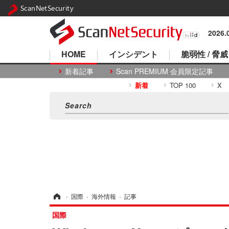
ScanNetSecurity
2026
HOME
インシデント
脆弱性 / 脅威
新着記事
Scan PREMIUM 会員限定記事
新着
TOP 100
X
ホーム
›
国際
›
海外情報
›
記事
国際