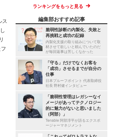
ランキングをもっと見る
編集部おすすめ記事
ルス
介し
脆弱性診断の内製化、失敗と
再挑戦と成功の記録
リ
内製化支援の取り組みについて取
材させて欲しいと頼んでいたのだ
たフ
が毎回返事は芳しくなかった
「守る」だけでなくお客を
「成功」させるまでが自分の
仕事
日本プルーフポイント 代表取締役
社長 野村健インタビュー
「脆弱性管理はレガシーなイ
メージがあってテクノロジー
的に魅力がないと思いました
（阿部）」
Tenable 阿部淳平が語るエクスポ
ージャーマネジメント
「これってゼロトラストな