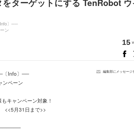
ータをターゲットにする TenRobot 
nfo〕──
ペーン
15
v
編集部にメッセージ
─〔Info〕──
キャンペーン
様もキャンペーン対象！
<<5月31日まで>>
──────