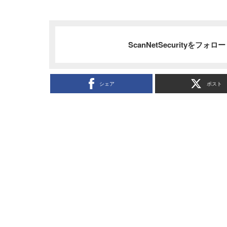
ScanNetSecurityをフォ
シェア
ポスト