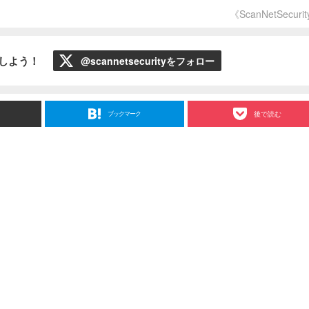
《ScanNetSecuri
ローしよう！
@scannetsecurityをフォロー
ブックマーク
後で読む