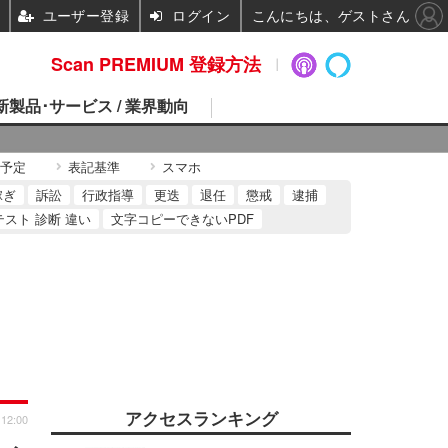
ユーザー登録
ログイン
こんにちは、ゲストさん
Scan PREMIUM 登録方法
 新製品･サービス / 業界動向
予定
表記基準
スマホ
稼ぎ
訴訟
行政指導
更迭
退任
懲戒
逮捕
テスト 診断 違い
文字コピーできないPDF
アクセスランキング
 12:00