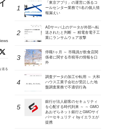
ウイ
「東京アプリ」の運営に係るコ
ールセンター業務で1名の個人情
報漏えい
ADサーバ上のデータが外部へ転
送されたと判断 ～ 精電舎電子工
業にランサムウェア攻撃
iews
停職1ヶ月 ～ 市職員が飲食店関
係者に関する市税等の情報を口
外
を送る
調査データの加工や転用 ～ 大和
ハウス工業子会社が受託した地
盤調査業務で不適切行為
銀行が法人顧客のセキュリティ
を心配する時代到来 ～ ～ GMO
あおぞらネット銀行とGMOサイ
バーセキュリティ byイエラエが
提携