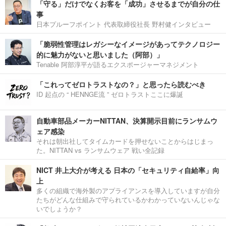
「守る」だけでなくお客を「成功」させるまでが自分の仕
事
日本プルーフポイント 代表取締役社長 野村健インタビュー
「脆弱性管理はレガシーなイメージがあってテクノロジー
的に魅力がないと思いました（阿部）」
Tenable 阿部淳平が語るエクスポージャーマネジメント
「これってゼロトラストなの？」と思ったら読むべき
ID 起点の “ HENNGE流 ” ゼロトラストここに爆誕
自動車部品メーカーNITTAN、決算開示目前にランサムウ
ェア感染
それは朝出社してタイムカードを押せないことからはじまっ
た。NITTAN vs ランサムウェア 戦い全記録
NICT 井上大介が考える 日本の「セキュリティ自給率」向
上
多くの組織で海外製のアプライアンスを導入していますが自分
たちがどんな仕組みで守られているかわかっていないんじゃな
いでしょうか？