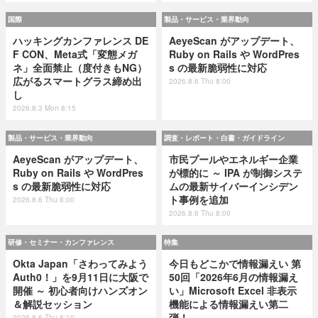
国際
製品・サービス・業界動向
ハッキングカンファレンス DE
AeyeScan がアップデート、
F CON、Meta式「変態メガ
Ruby on Rails や WordPres
ネ」全面禁止（度付きもNG）
s の最新脆弱性に対応
広がるスマートグラス締め出
2026.8.6 Thu 8:00
し
2026.8.3 Mon 8:15
製品・サービス・業界動向
調査・レポート・白書・ガイドライン
AeyeScan がアップデート、
市民プールやエネルギー企業
Ruby on Rails や WordPres
が標的に ～ IPA が制御システ
s の最新脆弱性に対応
ムの最新サイバーインシデン
ト事例を追加
2026.8.6 Thu 8:00
2026.8.6 Thu 8:00
研修・セミナー・カンファレンス
特集
Okta Japan「さわってみよう
今日もどこかで情報漏えい 第
Auth0！」を9月11日に大阪で
50回「2026年6月の情報漏え
開催 ～ 初心者向けハンズオン
い」Microsoft Excel 非表示
＆解説セッション
機能による情報漏えい第二
弾！
2026.8.6 Thu 8:10