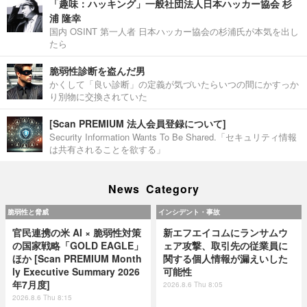
「趣味：ハッキング」一般社団法人日本ハッカー協会 杉
浦 隆幸
国内 OSINT 第一人者 日本ハッカー協会の杉浦氏が本気を出し
たら
脆弱性診断を盗んだ男
かくして「良い診断」の定義が気づいたらいつの間にかすっか
り別物に交換されていた
[Scan PREMIUM 法人会員登録について]
Security Information Wants To Be Shared.「セキュリティ情報
は共有されることを欲する」
News Category
脆弱性と脅威
インシデント・事故
官民連携の米 AI × 脆弱性対策
新エフエイコムにランサムウ
の国家戦略「GOLD EAGLE」
ェア攻撃、取引先の従業員に
ほか [Scan PREMIUM Month
関する個人情報が漏えいした
ly Executive Summary 2026
可能性
年7月度]
2026.8.6 Thu 8:05
2026.8.6 Thu 8:15