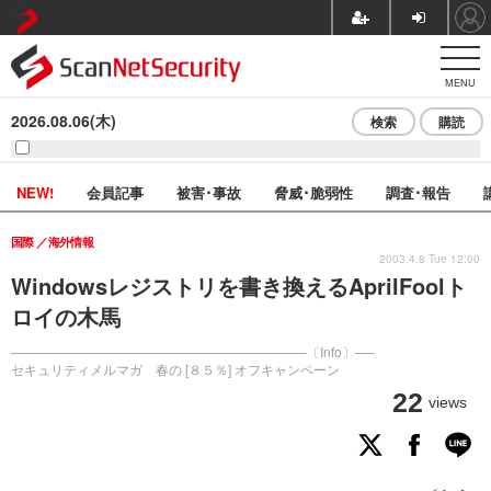
MENU
2026.08.06(木)
検索
購読
NEW!
会員記事
被害･事故
脅威･脆弱性
調査･報告
国際
海外情報
2003.4.8 Tue 12:00
Windowsレジストリを書き換えるAprilFoolト
ロイの木馬
──────────────────────────────〔Info〕──
セキュリティメルマガ 春の [８５％] オフキャンペーン
22
views