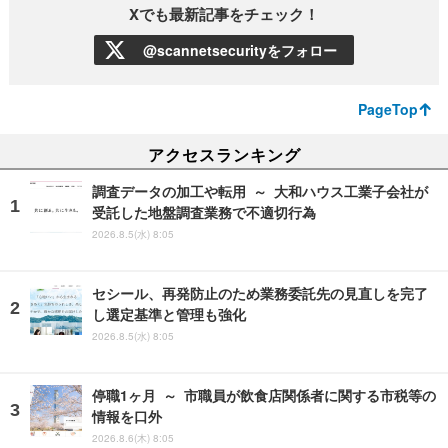
Xでも最新記事をチェック！
@scannetsecurityをフォロー
PageTop
アクセスランキング
調査データの加工や転用 ～ 大和ハウス工業子会社が
受託した地盤調査業務で不適切行為
2026.8.5(水) 8:05
セシール、再発防止のため業務委託先の見直しを完了
し選定基準と管理も強化
2026.8.5(水) 8:05
停職1ヶ月 ～ 市職員が飲食店関係者に関する市税等の
情報を口外
2026.8.6(木) 8:05