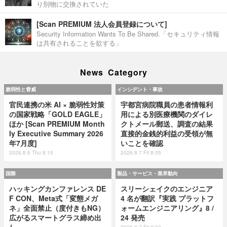
り別物に交換されていた
[Scan PREMIUM 法人会員登録について]
Security Information Wants To Be Shared.「セキュリティ情報
は共有されることを欲する」
News Category
脆弱性と脅威
インシデント・事故
官民連携の米 AI × 脆弱性対策
宇都宮病院職員の患者情報利
の国家戦略「GOLD EAGLE」
用による別医療機関のダイレ
ほか [Scan PREMIUM Month
クトメール郵送、調査の結果
ly Executive Summary 2026
直接的金銭的利益の受領が無
年7月度]
いことを確認
2026.8.6 Thu 8:15
2026.8.7 Fri 8:05
国際
製品・サービス・業界動向
ハッキングカンファレンス DE
スリーシェイクのエンジニア
F CON、Meta式「変態メガ
4 名が翻訳『実践 プラットフ
ネ」全面禁止（度付きもNG）
ォームエンジニアリング』8 /
広がるスマートグラス締め出
24 発売