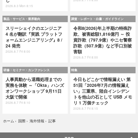
し
2026.8.7 Fri 8:00
2026.8.3 Mon 8:15
製品・サービス・業界動向
調査・レポート・白書・ガイドライン
スリーシェイクのエンジニア
令和8(2026)年上半期の特殊詐
4 名が翻訳『実践 プラットフ
欺、被害総額1,816億円 ～ 投
ォームエンジニアリング』8 /
資詐欺（797.9億）やニセ警察
24 発売
詐欺（507.9億）など手口別被
害額
2026.8.7 Fri 8:00
2026.8.7 Fri 8:00
研修・セミナー・カンファレンス
特集
人事異動から退職処理までの
今日もどこかで情報漏えい 第
実務を体験 ～「Okta」ハンズ
51回「2026年7月の情報漏え
オンワークショップ 9月11日
い」三重県、陸自インシデン
大阪で開催
トを他山の石として USB メモ
リ 1 万個チェック
2026.8.7 Fri 8:10
2026.8.7 Fri 8:15
記事
ホーム
›
国際
›
海外情報
›