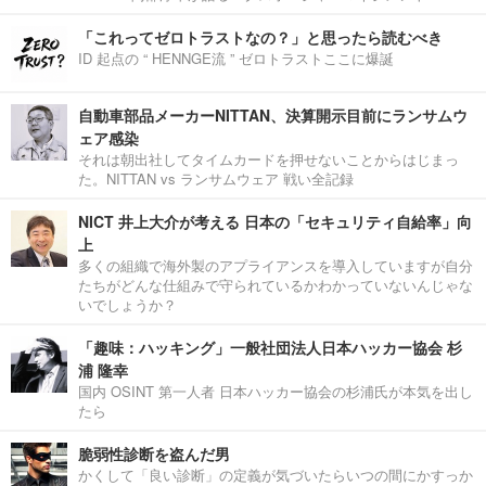
「これってゼロトラストなの？」と思ったら読むべき
ID 起点の “ HENNGE流 ” ゼロトラストここに爆誕
自動車部品メーカーNITTAN、決算開示目前にランサムウ
ェア感染
それは朝出社してタイムカードを押せないことからはじまっ
た。NITTAN vs ランサムウェア 戦い全記録
NICT 井上大介が考える 日本の「セキュリティ自給率」向
上
多くの組織で海外製のアプライアンスを導入していますが自分
たちがどんな仕組みで守られているかわかっていないんじゃな
いでしょうか？
「趣味：ハッキング」一般社団法人日本ハッカー協会 杉
浦 隆幸
国内 OSINT 第一人者 日本ハッカー協会の杉浦氏が本気を出し
たら
脆弱性診断を盗んだ男
かくして「良い診断」の定義が気づいたらいつの間にかすっか