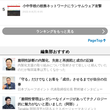
小中学校の校務ネットワークにランサムウェア攻撃
2022.8.8(月) 8:05
ランキングをもっと見る
PageTop
編集部おすすめ
脆弱性診断の内製化、失敗と再挑戦と成功の記録
内製化支援の取り組みについて取材させて欲しいと頼んでいた
のだが毎回返事は芳しくなかった
「守る」だけでなくお客を「成功」させるまでが自分の仕
事
日本プルーフポイント 代表取締役社長 野村健インタビュー
「脆弱性管理はレガシーなイメージがあってテクノロジー
的に魅力がないと思いました（阿部）」
Tenable 阿部淳平が語るエクスポージャーマネジメント