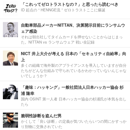
「これってゼロトラストなの？」と思ったら読むべき
ID 起点の “ HENNGE流 ” ゼロトラストここに爆誕
自動車部品メーカーNITTAN、決算開示目前にランサムウ
ェア感染
それは朝出社してタイムカードを押せないことからはじまっ
た。NITTAN vs ランサムウェア 戦い全記録
NICT 井上大介が考える 日本の「セキュリティ自給率」向
上
多くの組織で海外製のアプライアンスを導入していますが自分
たちがどんな仕組みで守られているかわかっていないんじゃな
いでしょうか？
「趣味：ハッキング」一般社団法人日本ハッカー協会 杉
浦 隆幸
国内 OSINT 第一人者 日本ハッカー協会の杉浦氏が本気を出し
たら
脆弱性診断を盗んだ男
かくして「良い診断」の定義が気づいたらいつの間にかすっか
り別物に交換されていた