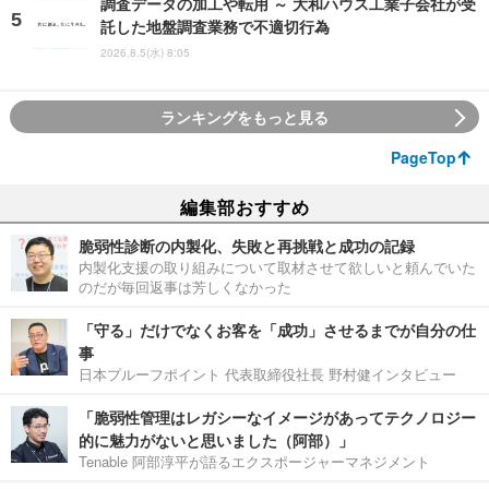
調査データの加工や転用 ～ 大和ハウス工業子会社が受
託した地盤調査業務で不適切行為
2026.8.5(水) 8:05
ランキングをもっと見る
PageTop
編集部おすすめ
脆弱性診断の内製化、失敗と再挑戦と成功の記録
内製化支援の取り組みについて取材させて欲しいと頼んでいた
のだが毎回返事は芳しくなかった
「守る」だけでなくお客を「成功」させるまでが自分の仕
事
日本プルーフポイント 代表取締役社長 野村健インタビュー
「脆弱性管理はレガシーなイメージがあってテクノロジー
的に魅力がないと思いました（阿部）」
Tenable 阿部淳平が語るエクスポージャーマネジメント