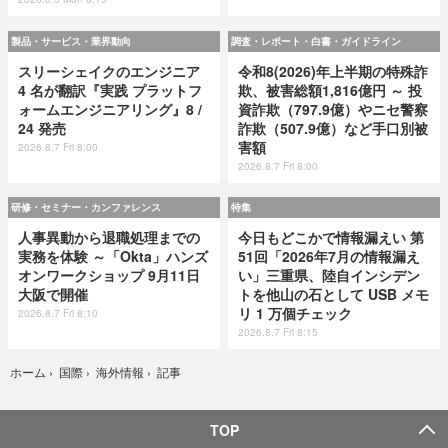
製品・サービス・業界動向
調査・レポート・白書・ガイドライン
スリーシェイクのエンジニア
令和8(2026)年上半期の特殊詐
4 名が翻訳『実践 プラットフ
欺、被害総額1,816億円 ～ 投
ォームエンジニアリング』8 /
資詐欺（797.9億）やニセ警察
24 発売
詐欺（507.9億）など手口別被
害額
2026.8.7 Fri 8:00
2026.8.7 Fri 8:00
研修・セミナー・カンファレンス
特集
人事異動から退職処理までの
今日もどこかで情報漏えい 第
実務を体験 ～「Okta」ハンズ
51回「2026年7月の情報漏え
オンワークショップ 9月11日
い」三重県、陸自インシデン
大阪で開催
トを他山の石として USB メモ
リ 1 万個チェック
2026.8.7 Fri 8:10
2026.8.7 Fri 8:15
記事
ホーム
›
国際
›
海外情報
›
TOP