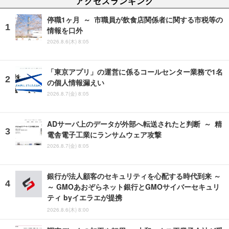
アクセスランキング
停職1ヶ月 ～ 市職員が飲食店関係者に関する市税等の
情報を口外
2026.8.6(木) 8:05
「東京アプリ」の運営に係るコールセンター業務で1名
の個人情報漏えい
2026.8.7(金) 8:05
ADサーバ上のデータが外部へ転送されたと判断 ～ 精
電舎電子工業にランサムウェア攻撃
2026.8.7(金) 8:05
銀行が法人顧客のセキュリティを心配する時代到来 ～
～ GMOあおぞらネット銀行とGMOサイバーセキュリ
ティ byイエラエが提携
2026.8.6(木) 8:00