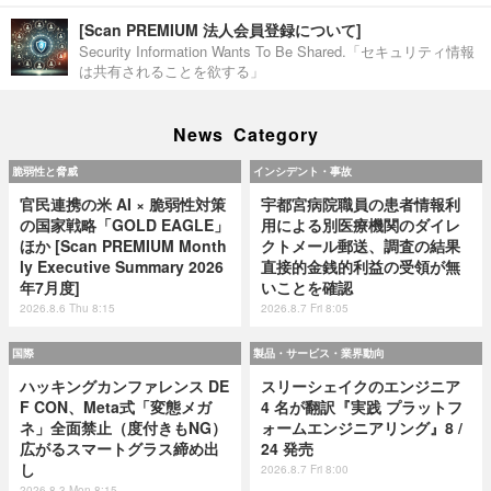
[Scan PREMIUM 法人会員登録について]
Security Information Wants To Be Shared.「セキュリティ情報
は共有されることを欲する」
News Category
脆弱性と脅威
インシデント・事故
官民連携の米 AI × 脆弱性対策
宇都宮病院職員の患者情報利
の国家戦略「GOLD EAGLE」
用による別医療機関のダイレ
ほか [Scan PREMIUM Month
クトメール郵送、調査の結果
ly Executive Summary 2026
直接的金銭的利益の受領が無
年7月度]
いことを確認
2026.8.6 Thu 8:15
2026.8.7 Fri 8:05
国際
製品・サービス・業界動向
ハッキングカンファレンス DE
スリーシェイクのエンジニア
F CON、Meta式「変態メガ
4 名が翻訳『実践 プラットフ
ネ」全面禁止（度付きもNG）
ォームエンジニアリング』8 /
広がるスマートグラス締め出
24 発売
し
2026.8.7 Fri 8:00
2026.8.3 Mon 8:15