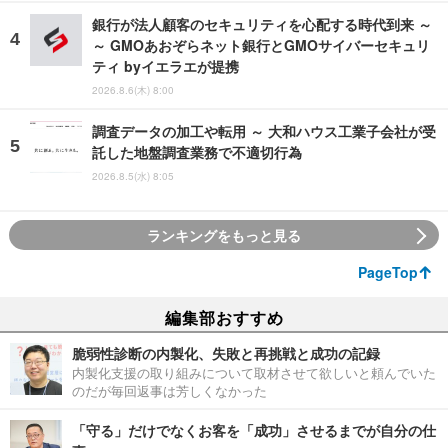
銀行が法人顧客のセキュリティを心配する時代到来 ～
～ GMOあおぞらネット銀行とGMOサイバーセキュリ
ティ byイエラエが提携
2026.8.6(木) 8:00
調査データの加工や転用 ～ 大和ハウス工業子会社が受
託した地盤調査業務で不適切行為
2026.8.5(水) 8:05
ランキングをもっと見る
PageTop
編集部おすすめ
脆弱性診断の内製化、失敗と再挑戦と成功の記録
内製化支援の取り組みについて取材させて欲しいと頼んでいた
のだが毎回返事は芳しくなかった
「守る」だけでなくお客を「成功」させるまでが自分の仕