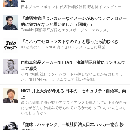
事
日本プルーフポイント 代表取締役社長 野村健インタビュー
「脆弱性管理はレガシーなイメージがあってテクノロジー
的に魅力がないと思いました（阿部）」
Tenable 阿部淳平が語るエクスポージャーマネジメント
「これってゼロトラストなの？」と思ったら読むべき
ID 起点の “ HENNGE流 ” ゼロトラストここに爆誕
自動車部品メーカーNITTAN、決算開示目前にランサムウ
ェア感染
それは朝出社してタイムカードを押せないことからはじまっ
た。NITTAN vs ランサムウェア 戦い全記録
NICT 井上大介が考える 日本の「セキュリティ自給率」向
上
多くの組織で海外製のアプライアンスを導入していますが自分
たちがどんな仕組みで守られているかわかっていないんじゃな
いでしょうか？
「趣味：ハッキング」一般社団法人日本ハッカー協会 杉