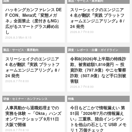
国際
製品・サービス・業界動向
ハッキングカンファレンス DE
スリーシェイクのエンジニア
F CON、Meta式「変態メガ
4 名が翻訳『実践 プラットフ
ネ」全面禁止（度付きもNG）
ォームエンジニアリング』8 /
広がるスマートグラス締め出
24 発売
し
2026.8.7 Fri 8:00
2026.8.3 Mon 8:15
製品・サービス・業界動向
調査・レポート・白書・ガイドライン
スリーシェイクのエンジニア
令和8(2026)年上半期の特殊詐
4 名が翻訳『実践 プラットフ
欺、被害総額1,816億円 ～ 投
ォームエンジニアリング』8 /
資詐欺（797.9億）やニセ警察
24 発売
詐欺（507.9億）など手口別被
害額
2026.8.7 Fri 8:00
2026.8.7 Fri 8:00
研修・セミナー・カンファレンス
特集
人事異動から退職処理までの
今日もどこかで情報漏えい 第
実務を体験 ～「Okta」ハンズ
51回「2026年7月の情報漏え
オンワークショップ 9月11日
い」三重県、陸自インシデン
大阪で開催
トを他山の石として USB メモ
リ 1 万個チェック
2026.8.7 Fri 8:10