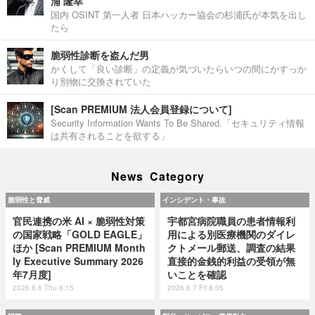
浦 隆幸
国内 OSINT 第一人者 日本ハッカー協会の杉浦氏が本気を出し
たら
脆弱性診断を盗んだ男
かくして「良い診断」の定義が気づいたらいつの間にかすっか
り別物に交換されていた
[Scan PREMIUM 法人会員登録について]
Security Information Wants To Be Shared.「セキュリティ情報
は共有されることを欲する」
News Category
脆弱性と脅威
インシデント・事故
官民連携の米 AI × 脆弱性対策
宇都宮病院職員の患者情報利
の国家戦略「GOLD EAGLE」
用による別医療機関のダイレ
ほか [Scan PREMIUM Month
クトメール郵送、調査の結果
ly Executive Summary 2026
直接的金銭的利益の受領が無
年7月度]
いことを確認
2026.8.6 Thu 8:15
2026.8.7 Fri 8:05