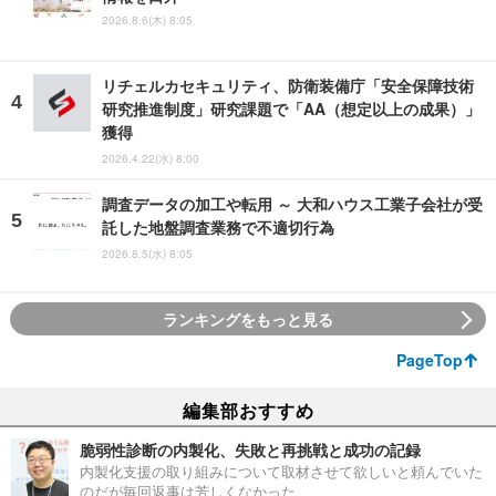
2026.8.6(木) 8:05
リチェルカセキュリティ、防衛装備庁「安全保障技術
研究推進制度」研究課題で「AA（想定以上の成果）」
獲得
2026.4.22(水) 8:00
調査データの加工や転用 ～ 大和ハウス工業子会社が受
託した地盤調査業務で不適切行為
2026.8.5(水) 8:05
ランキングをもっと見る
PageTop
編集部おすすめ
脆弱性診断の内製化、失敗と再挑戦と成功の記録
内製化支援の取り組みについて取材させて欲しいと頼んでいた
のだが毎回返事は芳しくなかった