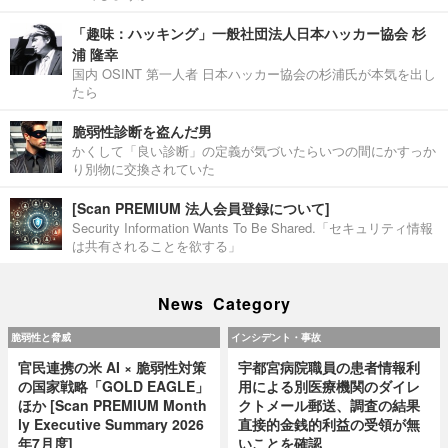
「趣味：ハッキング」一般社団法人日本ハッカー協会 杉
浦 隆幸
国内 OSINT 第一人者 日本ハッカー協会の杉浦氏が本気を出し
たら
脆弱性診断を盗んだ男
かくして「良い診断」の定義が気づいたらいつの間にかすっか
り別物に交換されていた
[Scan PREMIUM 法人会員登録について]
Security Information Wants To Be Shared.「セキュリティ情報
は共有されることを欲する」
News Category
脆弱性と脅威
インシデント・事故
官民連携の米 AI × 脆弱性対策
宇都宮病院職員の患者情報利
の国家戦略「GOLD EAGLE」
用による別医療機関のダイレ
ほか [Scan PREMIUM Month
クトメール郵送、調査の結果
ly Executive Summary 2026
直接的金銭的利益の受領が無
年7月度]
いことを確認