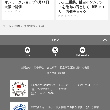
オンワークショップ 9月11日
い」三重県、陸自インシデン
大阪で開催
トを他山の石として USB メモ
リ 1 万個チェック
2026.8.7 Fri 8:10
2026.8.7 Fri 8:15
記事
ホーム
›
国際
›
海外情報
›
TOP
Home
X
Mail Magazine
お問合せ
広告掲載
会社概要
特定商取引法に基づく表記
個人情報保護方針
ScanNetSecurity は、株式会社イード（東証グロース上
場）の運営するサービスです。
証券コード：6038
株式会社イードは、個人情報の適切な取扱いを行う事業