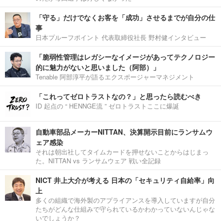
「守る」だけでなくお客を「成功」させるまでが自分の仕
事
日本プルーフポイント 代表取締役社長 野村健インタビュー
「脆弱性管理はレガシーなイメージがあってテクノロジー
的に魅力がないと思いました（阿部）」
Tenable 阿部淳平が語るエクスポージャーマネジメント
「これってゼロトラストなの？」と思ったら読むべき
ID 起点の “ HENNGE流 ” ゼロトラストここに爆誕
自動車部品メーカーNITTAN、決算開示目前にランサムウ
ェア感染
それは朝出社してタイムカードを押せないことからはじまっ
た。NITTAN vs ランサムウェア 戦い全記録
NICT 井上大介が考える 日本の「セキュリティ自給率」向
上
多くの組織で海外製のアプライアンスを導入していますが自分
たちがどんな仕組みで守られているかわかっていないんじゃな
いでしょうか？