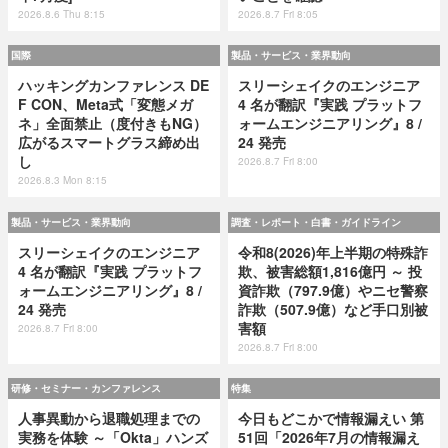
2026.8.6 Thu 8:15
2026.8.7 Fri 8:05
国際
製品・サービス・業界動向
ハッキングカンファレンス DE
スリーシェイクのエンジニア
F CON、Meta式「変態メガ
4 名が翻訳『実践 プラットフ
ネ」全面禁止（度付きもNG）
ォームエンジニアリング』8 /
広がるスマートグラス締め出
24 発売
し
2026.8.7 Fri 8:00
2026.8.3 Mon 8:15
製品・サービス・業界動向
調査・レポート・白書・ガイドライン
スリーシェイクのエンジニア
令和8(2026)年上半期の特殊詐
4 名が翻訳『実践 プラットフ
欺、被害総額1,816億円 ～ 投
ォームエンジニアリング』8 /
資詐欺（797.9億）やニセ警察
24 発売
詐欺（507.9億）など手口別被
害額
2026.8.7 Fri 8:00
2026.8.7 Fri 8:00
研修・セミナー・カンファレンス
特集
人事異動から退職処理までの
今日もどこかで情報漏えい 第
実務を体験 ～「Okta」ハンズ
51回「2026年7月の情報漏え