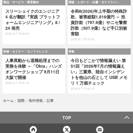
製品・サービス・業界動向
調査・レポート・白書・ガイドライン
スリーシェイクのエンジニア
令和8(2026)年上半期の特殊詐
4 名が翻訳『実践 プラットフ
欺、被害総額1,816億円 ～ 投
ォームエンジニアリング』8 /
資詐欺（797.9億）やニセ警察
24 発売
詐欺（507.9億）など手口別被
害額
2026.8.7 Fri 8:00
2026.8.7 Fri 8:00
研修・セミナー・カンファレンス
特集
人事異動から退職処理までの
今日もどこかで情報漏えい 第
実務を体験 ～「Okta」ハンズ
51回「2026年7月の情報漏え
オンワークショップ 9月11日
い」三重県、陸自インシデン
大阪で開催
トを他山の石として USB メモ
リ 1 万個チェック
2026.8.7 Fri 8:10
2026.8.7 Fri 8:15
記事
ホーム
›
国際
›
海外情報
›
TOP