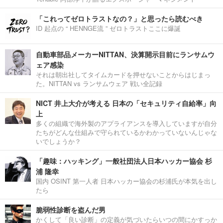
「これってゼロトラストなの？」と思ったら読むべき
ID 起点の “ HENNGE流 ” ゼロトラストここに爆誕
自動車部品メーカーNITTAN、決算開示目前にランサムウ
ェア感染
それは朝出社してタイムカードを押せないことからはじまっ
た。NITTAN vs ランサムウェア 戦い全記録
NICT 井上大介が考える 日本の「セキュリティ自給率」向
上
多くの組織で海外製のアプライアンスを導入していますが自分
たちがどんな仕組みで守られているかわかっていないんじゃな
いでしょうか？
「趣味：ハッキング」一般社団法人日本ハッカー協会 杉
浦 隆幸
国内 OSINT 第一人者 日本ハッカー協会の杉浦氏が本気を出し
たら
脆弱性診断を盗んだ男
かくして「良い診断」の定義が気づいたらいつの間にかすっか