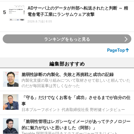
ADサーバ上のデータが外部へ転送されたと判断 ～ 精
電舎電子工業にランサムウェア攻撃
2026.8.7(金) 8:05
ランキングをもっと見る
PageTop
編集部おすすめ
脆弱性診断の内製化、失敗と再挑戦と成功の記録
内製化支援の取り組みについて取材させて欲しいと頼んでいた
のだが毎回返事は芳しくなかった
「守る」だけでなくお客を「成功」させるまでが自分の仕
事
日本プルーフポイント 代表取締役社長 野村健インタビュー
「脆弱性管理はレガシーなイメージがあってテクノロジー
的に魅力がないと思いました（阿部）」
Tenable 阿部淳平が語るエクスポージャーマネジメント