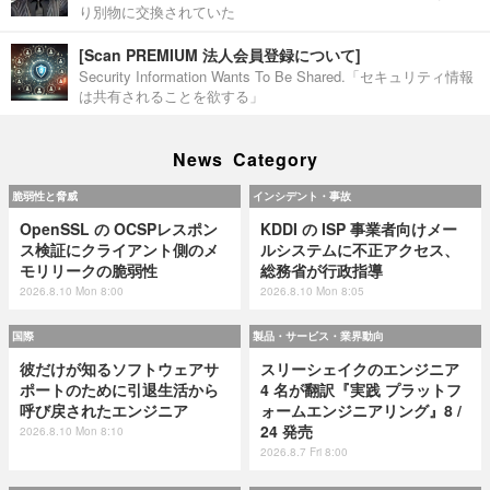
り別物に交換されていた
[Scan PREMIUM 法人会員登録について]
Security Information Wants To Be Shared.「セキュリティ情報
は共有されることを欲する」
News Category
脆弱性と脅威
インシデント・事故
OpenSSL の OCSPレスポン
KDDI の ISP 事業者向けメー
ス検証にクライアント側のメ
ルシステムに不正アクセス、
モリリークの脆弱性
総務省が行政指導
2026.8.10 Mon 8:00
2026.8.10 Mon 8:05
国際
製品・サービス・業界動向
彼だけが知るソフトウェアサ
スリーシェイクのエンジニア
ポートのために引退生活から
4 名が翻訳『実践 プラットフ
呼び戻されたエンジニア
ォームエンジニアリング』8 /
24 発売
2026.8.10 Mon 8:10
2026.8.7 Fri 8:00