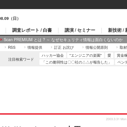
.08.09（日）
調査レポート / 白書
講演 / セミナー
新技術 /
Scan PREMIUM とは ? ～ なぜセキュリティ情報は面白くないのか
RSS
情報提供
訂正 お詫び
情報公開原則
取材
ハッカー協会
"エンジニアの楽園"
愛
賞金
注目検索ワード
「この脆弱性は〇〇社の△△が報告した」
ペン
2003.3.31 Mon