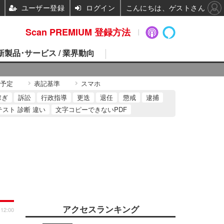
ユーザー登録
ログイン
こんにちは、ゲストさん
Scan PREMIUM 登録方法
 新製品･サービス / 業界動向
予定
表記基準
スマホ
稼ぎ
訴訟
行政指導
更迭
退任
懲戒
逮捕
テスト 診断 違い
文字コピーできないPDF
アクセスランキング
 12:00