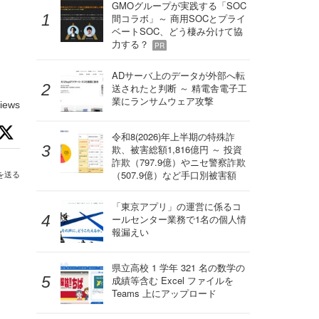
GMOグループが実践する「SOC
間コラボ」～ 商用SOCとプライ
ベートSOC、どう棲み分けて協
力する？
PR
ADサーバ上のデータが外部へ転
送されたと判断 ～ 精電舎電子工
業にランサムウェア攻撃
iews
令和8(2026)年上半期の特殊詐
欺、被害総額1,816億円 ～ 投資
詐欺（797.9億）やニセ警察詐欺
（507.9億）など手口別被害額
を送る
「東京アプリ」の運営に係るコ
ールセンター業務で1名の個人情
報漏えい
県立高校 1 学年 321 名の数学の
成績等含む Excel ファイルを
Teams 上にアップロード