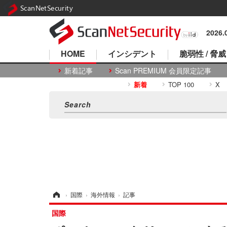
ScanNetSecurity
2026
HOME
インシデント
脆弱性 / 脅威
新着記事
Scan PREMIUM 会員限定記事
新着
TOP 100
X
ホーム
›
国際
›
海外情報
›
記事
国際