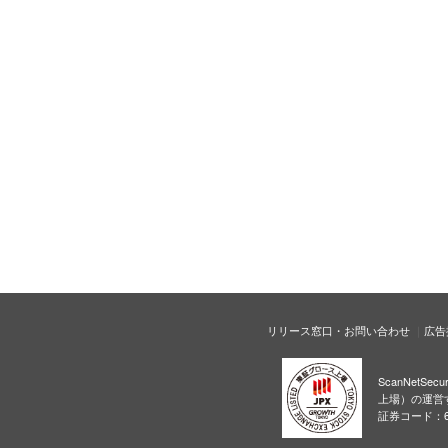
リリース窓口・お問い合わせ
広告
ScanNetS
上場）の運営
証券コード：6