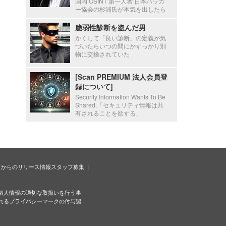
国内 OSINT 第一人者 日本ハッカ
ー協会の杉浦氏が本気を出したら
脆弱性診断を盗んだ男
かくして「良い診断」の定義が気
づいたらいつの間にかすっかり別
物に交換されていた
[Scan PREMIUM 法人会員登
録について]
Security Information Wants To Be
Shared.「セキュリティ情報は共
有されることを欲する」
ドからのリリース情報
スタッフ募集
個人情報の適切な取扱いを行う事
れるプライバシーマークの付与認