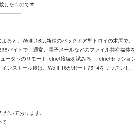
部を転載したものです
──────
と、Wollf.16は新種のバックドア型トロイの木馬で、
は55,296バイトで、通常、電子メールなどのファイル共有媒体
ュータへのリモートTelnet接続を試みる。Telnetセッショ
ストール後は、Wollf.16がポート7614をリッスンし
ただいております。
いて