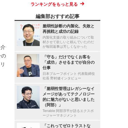
ランキングをもっと見る
編集部おすすめ記事
脆弱性診断の内製化、失敗と
再挑戦と成功の記録
内製化支援の取り組みについて取
材させて欲しいと頼んでいたのだ
を介
が毎回返事は芳しくなかった
ンの
「守る」だけでなくお客を
「成功」させるまでが自分の
、リ
仕事
日本プルーフポイント 代表取締役
社長 野村健インタビュー
「脆弱性管理はレガシーなイ
メージがあってテクノロジー
的に魅力がないと思いました
（阿部）」
Tenable 阿部淳平が語るエクスポ
ージャーマネジメント
「これってゼロトラストな