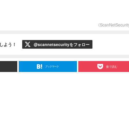
《ScanNetSecuri
ローしよう！
@scannetsecurityをフォロー
ブックマーク
後で読む