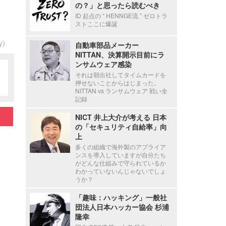
の？」と思ったら読むべき
ID 起点の “ HENNGE流 ” ゼロトラ
ストここに爆誕
ty》
自動車部品メーカー
NITTAN、決算開示目前にラ
ンサムウェア感染
それは朝出社してタイムカードを
押せないことからはじまった。
NITTAN vs ランサムウェア 戦い全
記録
NICT 井上大介が考える 日本
の「セキュリティ自給率」向
上
多くの組織で海外製のアプライア
ンスを導入していますが自分たち
がどんな仕組みで守られているか
わかっていないんじゃないでしょ
うか？
「趣味：ハッキング」一般社
団法人日本ハッカー協会 杉浦
隆幸