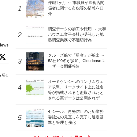
停職1ヶ月 ～ 市職員が飲食店関
係者に関する市税等の情報を口
外
調査データの加工や転用 ～ 大和
ハウス工業子会社が受託した地
盤調査業務で不適切行為
iews
クルーズ船で「勇者」が船出 ～
52社100名が参加、Cloudbaseユ
ーザー会開催報告
を送る
オーミケンシへのランサムウェ
ア攻撃、リークサイト上に社名
等が掲載されるも盗取されたと
される実データは公開されず
セシール、再発防止のため業務
委託先の見直しを完了し選定基
準と管理も強化