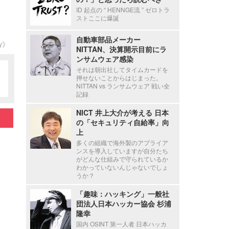
ID 起点の “ HENNGE流 ” ゼロトラ
ストここに爆誕
自動車部品メーカー
ty》
NITTAN、決算開示目前にラ
ンサムウェア感染
それは朝出社してタイムカードを
押せないことからはじまった。
NITTAN vs ランサムウェア 戦い全
記録
NICT 井上大介が考える 日本
の「セキュリティ自給率」向
上
多くの組織で海外製のアプライア
ンスを導入していますが自分たち
がどんな仕組みで守られているか
わかっていないんじゃないでしょ
うか？
「趣味：ハッキング」一般社
団法人日本ハッカー協会 杉浦
隆幸
国内 OSINT 第一人者 日本ハッカ