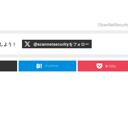
《ScanNetSecuri
ローしよう！
@scannetsecurityをフォロー
ブックマーク
後で読む