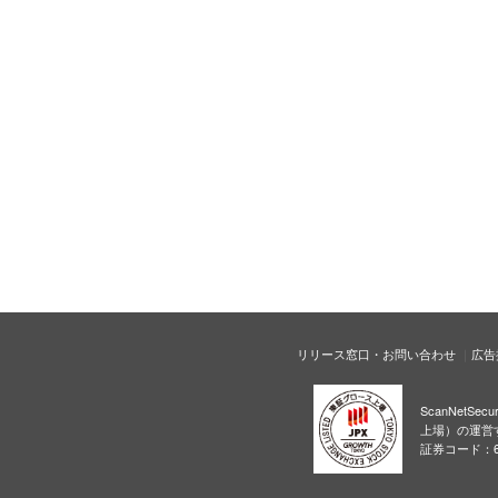
リリース窓口・お問い合わせ
広告
ScanNetS
上場）の運営
証券コード：6