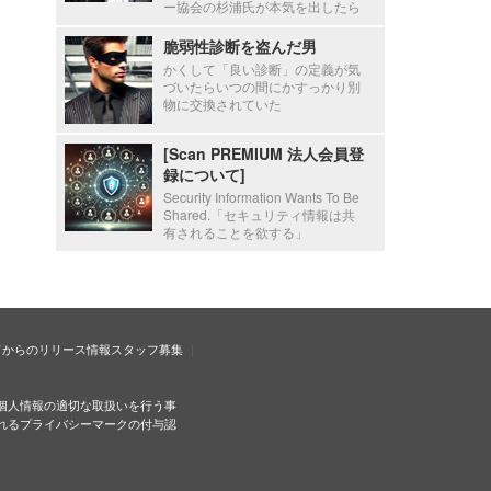
ー協会の杉浦氏が本気を出したら
脆弱性診断を盗んだ男
かくして「良い診断」の定義が気
づいたらいつの間にかすっかり別
物に交換されていた
[Scan PREMIUM 法人会員登
録について]
Security Information Wants To Be
Shared.「セキュリティ情報は共
有されることを欲する」
ドからのリリース情報
スタッフ募集
個人情報の適切な取扱いを行う事
れるプライバシーマークの付与認