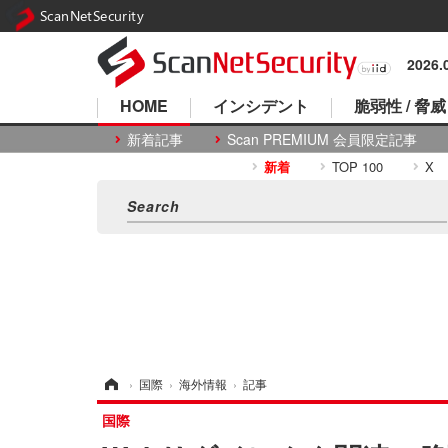
ScanNetSecurity
2026
HOME
インシデント
脆弱性 / 脅威
新着記事
Scan PREMIUM 会員限定記事
新着
TOP 100
X
ホーム
›
国際
›
海外情報
›
記事
国際