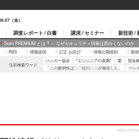
.08.07（金）
調査レポート / 白書
講演 / セミナー
新技術 /
Scan PREMIUM とは ? ～ なぜセキュリティ情報は面白くないのか
RSS
情報提供
訂正 お詫び
情報公開原則
取材
ハッカー協会
"エンジニアの楽園"
愛
賞金
注目検索ワード
「この脆弱性は〇〇社の△△が報告した」
ペン
2003.3.25 Tue