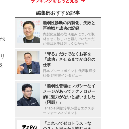
ランキングをもっと見る
編集部おすすめ記事
脆弱性診断の内製化、失敗と
再挑戦と成功の記録
内製化支援の取り組みについて取
他
材させて欲しいと頼んでいたのだ
が毎回返事は芳しくなかった
「守る」だけでなくお客を
リ
「成功」させるまでが自分の
を
仕事
日本プルーフポイント 代表取締役
社長 野村健インタビュー
「脆弱性管理はレガシーなイ
メージがあってテクノロジー
的に魅力がないと思いました
（阿部）」
Tenable 阿部淳平が語るエクスポ
ージャーマネジメント
「これってゼロトラストな
の？」と思ったら読むべき