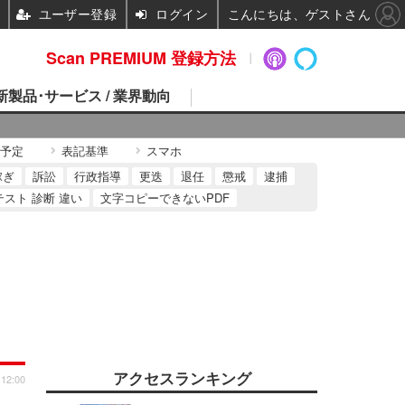
ユーザー登録
ログイン
こんにちは、ゲストさん
Scan PREMIUM 登録方法
 新製品･サービス / 業界動向
予定
表記基準
スマホ
稼ぎ
訴訟
行政指導
更迭
退任
懲戒
逮捕
テスト 診断 違い
文字コピーできないPDF
アクセスランキング
 12:00