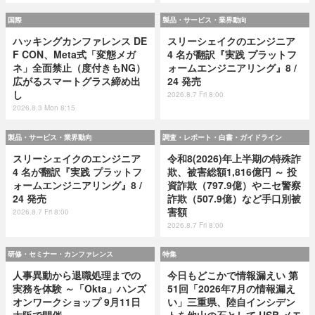
国際
製品・サービス・業界動向
ハッキングカンファレンス DE
スリーシェイクのエンジニア
F CON、Meta式「変態メガ
4 名が翻訳『実践 プラットフ
ネ」全面禁止（度付きもNG）
ォームエンジニアリング』8 /
広がるスマートグラス締め出
24 発売
し
2026.8.7 Fri 8:00
2026.8.3 Mon 8:15
製品・サービス・業界動向
調査・レポート・白書・ガイドライン
スリーシェイクのエンジニア
令和8(2026)年上半期の特殊詐
4 名が翻訳『実践 プラットフ
欺、被害総額1,816億円 ～ 投
ォームエンジニアリング』8 /
資詐欺（797.9億）やニセ警察
24 発売
詐欺（507.9億）など手口別被
害額
2026.8.7 Fri 8:00
2026.8.7 Fri 8:00
研修・セミナー・カンファレンス
特集
人事異動から退職処理までの
今日もどこかで情報漏えい 第
実務を体験 ～「Okta」ハンズ
51回「2026年7月の情報漏え
オンワークショップ 9月11日
い」三重県、陸自インシデン