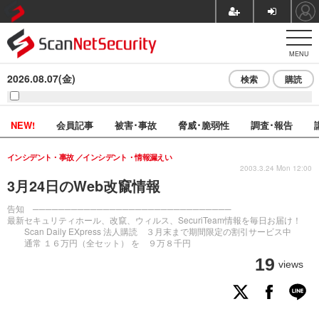
MENU
2026.08.07(金)
検索
購読
NEW!
会員記事
被害･事故
脅威･脆弱性
調査･報告
インシデント・事故
インシデント・情報漏えい
2003.3.24 Mon 12:00
3月24日のWeb改竄情報
告知 ───────────────────────────────
最新セキュリティホール、改竄、ウィルス、SecuriTeam情報を毎日お届け！
Scan Daily EXpress 法人購読 ３月末まで期間限定の割引サービス中
通常 １６万円（全セット） を ９万８千円
19
views