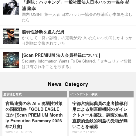
「趣味：ハッキング」一般社団法人日本ハッカー協会 杉
浦 隆幸
国内 OSINT 第一人者 日本ハッカー協会の杉浦氏が本気を出し
たら
脆弱性診断を盗んだ男
かくして「良い診断」の定義が気づいたらいつの間にかすっか
り別物に交換されていた
[Scan PREMIUM 法人会員登録について]
Security Information Wants To Be Shared.「セキュリティ情報
は共有されることを欲する」
News Category
脆弱性と脅威
インシデント・事故
官民連携の米 AI × 脆弱性対策
宇都宮病院職員の患者情報利
の国家戦略「GOLD EAGLE」
用による別医療機関のダイレ
ほか [Scan PREMIUM Month
クトメール郵送、調査の結果
ly Executive Summary 2026
直接的金銭的利益の受領が無
年7月度]
いことを確認
2026.8.6 Thu 8:15
2026.8.7 Fri 8:05