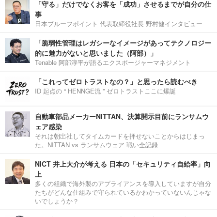
「守る」だけでなくお客を「成功」させるまでが自分の仕
事
日本プルーフポイント 代表取締役社長 野村健インタビュー
「脆弱性管理はレガシーなイメージがあってテクノロジー
的に魅力がないと思いました（阿部）」
Tenable 阿部淳平が語るエクスポージャーマネジメント
「これってゼロトラストなの？」と思ったら読むべき
ID 起点の “ HENNGE流 ” ゼロトラストここに爆誕
自動車部品メーカーNITTAN、決算開示目前にランサムウ
ェア感染
それは朝出社してタイムカードを押せないことからはじまっ
た。NITTAN vs ランサムウェア 戦い全記録
NICT 井上大介が考える 日本の「セキュリティ自給率」向
上
多くの組織で海外製のアプライアンスを導入していますが自分
たちがどんな仕組みで守られているかわかっていないんじゃな
いでしょうか？