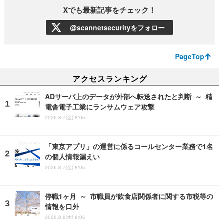
Xでも最新記事をチェック！
@scannetsecurityをフォロー
PageTop
アクセスランキング
ADサーバ上のデータが外部へ転送されたと判断 ～ 精
電舎電子工業にランサムウェア攻撃
2026.8.7(金) 8:05
「東京アプリ」の運営に係るコールセンター業務で1名
の個人情報漏えい
2026.8.7(金) 8:05
停職1ヶ月 ～ 市職員が飲食店関係者に関する市税等の
情報を口外
2026.8.6(木) 8:05