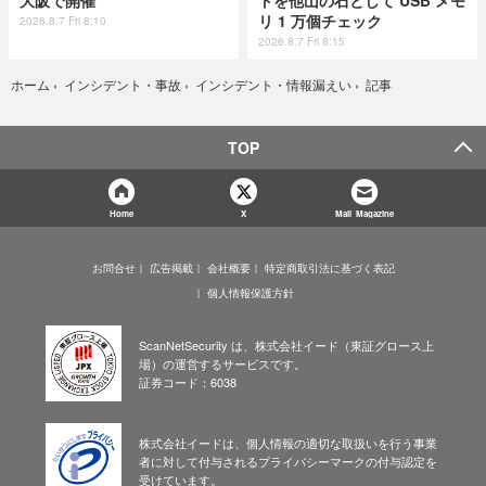
大阪で開催
トを他山の石として USB メモ
リ 1 万個チェック
2026.8.7 Fri 8:10
2026.8.7 Fri 8:15
記事
ホーム
›
インシデント・事故
›
インシデント・情報漏えい
›
TOP
Home
X
Mail Magazine
お問合せ
広告掲載
会社概要
特定商取引法に基づく表記
個人情報保護方針
ScanNetSecurity は、株式会社イード（東証グロース上
場）の運営するサービスです。
証券コード：6038
株式会社イードは、個人情報の適切な取扱いを行う事業
者に対して付与されるプライバシーマークの付与認定を
受けています。