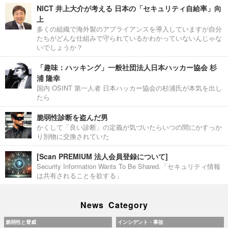
NICT 井上大介が考える 日本の「セキュリティ自給率」向
上
多くの組織で海外製のアプライアンスを導入していますが自分
たちがどんな仕組みで守られているかわかっていないんじゃな
いでしょうか？
「趣味：ハッキング」一般社団法人日本ハッカー協会 杉
浦 隆幸
国内 OSINT 第一人者 日本ハッカー協会の杉浦氏が本気を出し
たら
脆弱性診断を盗んだ男
かくして「良い診断」の定義が気づいたらいつの間にかすっか
り別物に交換されていた
[Scan PREMIUM 法人会員登録について]
Security Information Wants To Be Shared.「セキュリティ情報
は共有されることを欲する」
News Category
脆弱性と脅威
インシデント・事故