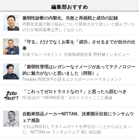
編集部おすすめ
脆弱性診断の内製化、失敗と再挑戦と成功の記録
内製化支援の取り組みについて取材させて欲しいと頼んでいた
のだが毎回返事は芳しくなかった
「守る」だけでなくお客を「成功」させるまでが自分の仕
事
日本プルーフポイント 代表取締役社長 野村健インタビュー
「脆弱性管理はレガシーなイメージがあってテクノロジー
的に魅力がないと思いました（阿部）」
Tenable 阿部淳平が語るエクスポージャーマネジメント
「これってゼロトラストなの？」と思ったら読むべき
ID 起点の “ HENNGE流 ” ゼロトラストここに爆誕
自動車部品メーカーNITTAN、決算開示目前にランサムウ
ェア感染
それは朝出社してタイムカードを押せないことからはじまっ
た。NITTAN vs ランサムウェア 戦い全記録