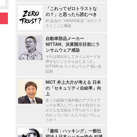
「これってゼロトラストな
の？」と思ったら読むべき
ID 起点の “ HENNGE流 ” ゼロトラ
ストここに爆誕
自動車部品メーカー
NITTAN、決算開示目前にラ
ンサムウェア感染
それは朝出社してタイムカードを
押せないことからはじまった。
NITTAN vs ランサムウェア 戦い全
記録
NICT 井上大介が考える 日本
の「セキュリティ自給率」向
上
多くの組織で海外製のアプライア
ンスを導入していますが自分たち
がどんな仕組みで守られているか
わかっていないんじゃないでしょ
うか？
「趣味：ハッキング」一般社
団法人日本ハッカー協会 杉浦