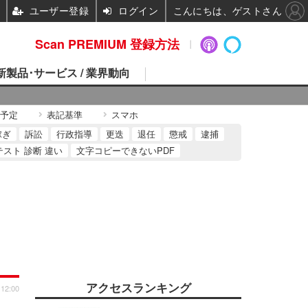
ユーザー登録
ログイン
こんにちは、ゲストさん
Scan PREMIUM 登録方法
 新製品･サービス / 業界動向
予定
表記基準
スマホ
稼ぎ
訴訟
行政指導
更迭
退任
懲戒
逮捕
テスト 診断 違い
文字コピーできないPDF
アクセスランキング
 12:00