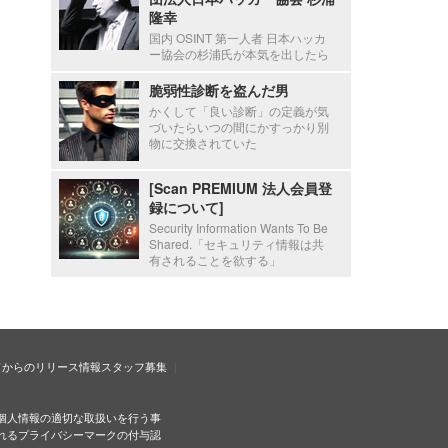
隆幸
国内 OSINT 第一人者 日本ハッカ
ー協会の杉浦氏が本気を出したら
脆弱性診断を盗んだ男
かくして「良い診断」の定義が気
づいたらいつの間にかすっかり別
物に交換されていた
[Scan PREMIUM 法人会員登
録について]
Security Information Wants To Be
Shared.「セキュリティ情報は共
有されることを欲する」
ドからのリリース情報
スタッフ募集
個人情報の適切な取扱いを行う事
れるプライバシーマークの付与認