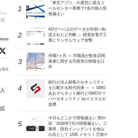
「東京アプリ」の運営に係るコ
ールセンター業務で1名の個人情
メー
報漏えい
送信
ADサーバ上のデータが外部へ転
送されたと判断 ～ 精電舎電子工
iews
業にランサムウェア攻撃
停職1ヶ月 ～ 市職員が飲食店関
係者に関する市税等の情報を口
外
を送る
銀行が法人顧客のセキュリティ
を心配する時代到来 ～ ～ GMO
人
あおぞらネット銀行とGMOサイ
、
バーセキュリティ byイエラエが
提携
の拡
今日もどこかで情報漏えい 第51
回「2026年7月の情報漏えい」三
重県、陸自インシデントを他山
の石として USB メモリ 1 万個チ