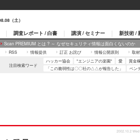
.08.08（土）
調査レポート / 白書
講演 / セミナー
新技術 /
Scan PREMIUM とは ? ～ なぜセキュリティ情報は面白くないのか
RSS
情報提供
訂正 お詫び
情報公開原則
取材
ハッカー協会
"エンジニアの楽園"
愛
賞金
注目検索ワード
「この脆弱性は〇〇社の△△が報告した」
ペン
2002.10.2 Wed