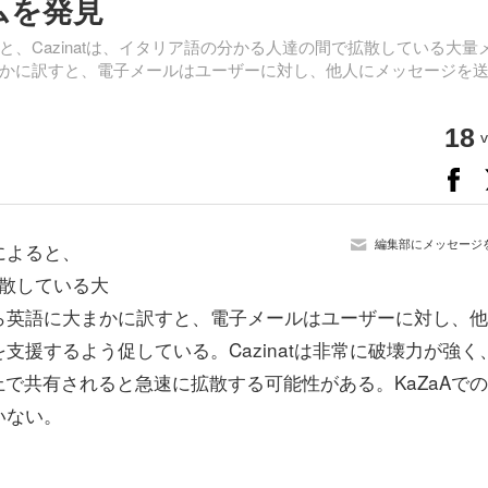
ームを発見
Cazinatは、イタリア語の分かる人達の間で拡散している大量
かに訳すと、電子メールはユーザーに対し、他人にメッセージを
18
v
編集部にメッセージ
によると、
拡散している大
ら英語に大まかに訳すと、電子メールはユーザーに対し、他
援するよう促している。Cazinatは非常に破壊力が強く
A上で共有されると急速に拡散する可能性がある。KaZaAで
いない。