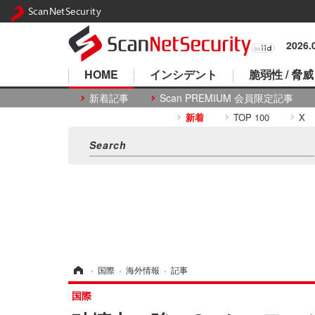
ScanNetSecurity
2026
HOME
インシデント
脆弱性 / 脅威
新着記事
Scan PREMIUM 会員限定記事
新着
TOP 100
X
ホーム
›
国際
›
海外情報
›
記事
国際