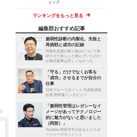
ェック
ランキングをもっと見る
編集部おすすめ記事
脆弱性診断の内製化、失敗と
再挑戦と成功の記録
内製化支援の取り組みについて取
材させて欲しいと頼んでいたのだ
が毎回返事は芳しくなかった
「守る」だけでなくお客を
「成功」させるまでが自分の
仕事
日本プルーフポイント 代表取締役
社長 野村健インタビュー
「脆弱性管理はレガシーなイ
ty》
メージがあってテクノロジー
的に魅力がないと思いました
（阿部）」
Tenable 阿部淳平が語るエクスポ
ージャーマネジメント