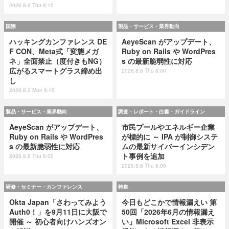
2026.8.6 Thu 8:15
国際
製品・サービス・業界動向
ハッキングカンファレンス DE
AeyeScan がアップデート、
F CON、Meta式「変態メガ
Ruby on Rails や WordPres
ネ」全面禁止（度付きもNG）
s の最新脆弱性に対応
広がるスマートグラス締め出
2026.8.6 Thu 8:00
し
2026.8.3 Mon 8:15
製品・サービス・業界動向
調査・レポート・白書・ガイドライン
AeyeScan がアップデート、
市民プールやエネルギー企業
Ruby on Rails や WordPres
が標的に ～ IPA が制御システ
s の最新脆弱性に対応
ムの最新サイバーインシデン
ト事例を追加
2026.8.6 Thu 8:00
2026.8.6 Thu 8:00
研修・セミナー・カンファレンス
特集
Okta Japan「さわってみよう
今日もどこかで情報漏えい 第
Auth0！」を9月11日に大阪で
50回「2026年6月の情報漏え
開催 ～ 初心者向けハンズオン
い」Microsoft Excel 非表示