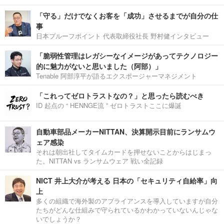
「守る」だけでなくお客を「成功」させるまでが自分の仕
事
日本プルーフポイント 代表取締役社長 野村健インタビュー
「脆弱性管理はレガシーなイメージがあってテクノロジー
的に魅力がないと思いました（阿部）」
Tenable 阿部淳平が語るエクスポージャーマネジメント
「これってゼロトラストなの？」と思ったら読むべき
ID 起点の “ HENNGE流 ” ゼロトラストここに爆誕
自動車部品メーカーNITTAN、決算開示目前にランサムウ
ェア感染
それは朝出社してタイムカードを押せないことからはじまっ
た。NITTAN vs ランサムウェア 戦い全記録
NICT 井上大介が考える 日本の「セキュリティ自給率」向
上
多くの組織で海外製のアプライアンスを導入していますが自分
たちがどんな仕組みで守られているかわかっていないんじゃな
いでしょうか？