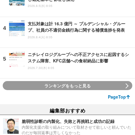
2026.8.5(水) 8:05
支払対象は計 16.3 億円 ～ プルデンシャル・グルー
プ、社員の不適切金銭行為に関する補償進捗を発表
2026.8.4(火) 8:05
ニチレイロジグループへの不正アクセスに起因するシ
ステム障害、KFC店舗への食材納品に影響
2026.7.30(木) 8:05
ランキングをもっと見る
PageTop
編集部おすすめ
脆弱性診断の内製化、失敗と再挑戦と成功の記録
内製化支援の取り組みについて取材させて欲しいと頼んでいた
のだが毎回返事は芳しくなかった