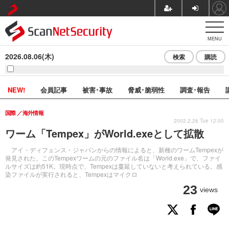
MENU
2026.08.06(木)
検索
購読
NEW!
会員記事
被害･事故
脅威･脆弱性
調査･報告
国際
海外情報
2002.2.26 Tue 12:00
ワーム「Tempex」がWorld.exeとして拡散
アイ・ディフェンス・ジャパンからの情報によると、新種のワームTempexが
発見された。このTempexワームの元のファイル名は「World.exe」で、ファイ
ルサイズは約51K。現時点で、Tempexは蔓延していないと考えられている。感
染ファイルが実行されると、Tempexはマイクロ
23
views