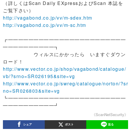
（詳しくはScan Daily EXpressおよびScan 本誌を
ご覧下さい）
http://vagabond.co.jp/vv/m-sdex.htm
http://vagabond.co.jp/vv/m-sc.htm
┏━━━━━━━━━━━━━━━━━━━━━━━
━━━━━━━━━━┓
ウィルスにかかったら いますぐダウン
ロード！
http://www.vector.co.jp/shop/vagabond/catalogue/
vb/?srno=SR026195&site=vg
http://www.vector.co.jp/swreg/catalogue/norton/?sr
no=SR026803&site=vg
┗━━━━━━━━━━━━━━━━━━━━━━━
━━━━━━━━━━┛
《ScanNetSecurity》
シェア
ポスト
送る