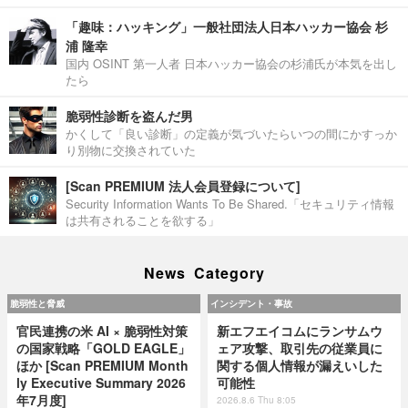
「趣味：ハッキング」一般社団法人日本ハッカー協会 杉
浦 隆幸
国内 OSINT 第一人者 日本ハッカー協会の杉浦氏が本気を出し
たら
脆弱性診断を盗んだ男
かくして「良い診断」の定義が気づいたらいつの間にかすっか
り別物に交換されていた
[Scan PREMIUM 法人会員登録について]
Security Information Wants To Be Shared.「セキュリティ情報
は共有されることを欲する」
News Category
脆弱性と脅威
インシデント・事故
官民連携の米 AI × 脆弱性対策
新エフエイコムにランサムウ
の国家戦略「GOLD EAGLE」
ェア攻撃、取引先の従業員に
ほか [Scan PREMIUM Month
関する個人情報が漏えいした
ly Executive Summary 2026
可能性
年7月度]
2026.8.6 Thu 8:05