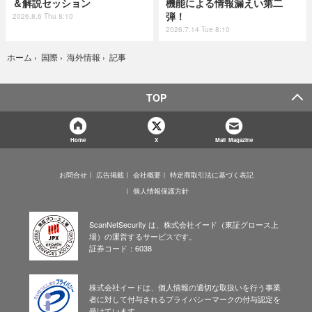
＆解説セッション
機能による情報漏えい第二
弾！
2026.8.6 Thu 8:10
2026.7.14 Tue 8:10
記事
ホーム
›
国際
›
海外情報
›
TOP
Home
X
Mail Magazine
お問合せ
広告掲載
会社概要
特定商取引法に基づく表記
個人情報保護方針
ScanNetSecurity は、株式会社イード（東証グロース上
場）の運営するサービスです。
証券コード：6038
株式会社イードは、個人情報の適切な取扱いを行う事業
者に対して付与されるプライバシーマークの付与認定を
受けています。