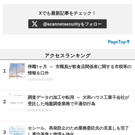
Xでも最新記事をチェック！
@scannetsecurityをフォロー
PageTop
アクセスランキング
停職1ヶ月 ～ 市職員が飲食店関係者に関する市税等の
情報を口外
2026.8.6(木) 8:05
調査データの加工や転用 ～ 大和ハウス工業子会社が
受託した地盤調査業務で不適切行為
2026.8.5(水) 8:05
セシール、再発防止のため業務委託先の見直しを完了
し選定基準と管理も強化