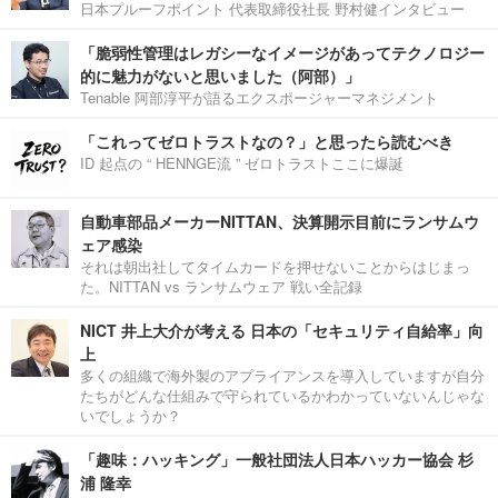
日本プルーフポイント 代表取締役社長 野村健インタビュー
「脆弱性管理はレガシーなイメージがあってテクノロジー
的に魅力がないと思いました（阿部）」
Tenable 阿部淳平が語るエクスポージャーマネジメント
「これってゼロトラストなの？」と思ったら読むべき
ID 起点の “ HENNGE流 ” ゼロトラストここに爆誕
自動車部品メーカーNITTAN、決算開示目前にランサムウ
ェア感染
それは朝出社してタイムカードを押せないことからはじまっ
た。NITTAN vs ランサムウェア 戦い全記録
NICT 井上大介が考える 日本の「セキュリティ自給率」向
上
多くの組織で海外製のアプライアンスを導入していますが自分
たちがどんな仕組みで守られているかわかっていないんじゃな
いでしょうか？
「趣味：ハッキング」一般社団法人日本ハッカー協会 杉
浦 隆幸