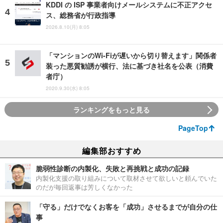
KDDI の ISP 事業者向けメールシステムに不正アクセ
ス、総務省が行政指導
2026.8.10(月) 8:05
「マンションのWi-Fiが遅いから切り替えます」関係者
装った悪質勧誘が横行、法に基づき社名を公表（消費
者庁）
2020.9.30(水) 8:05
ランキングをもっと見る
PageTop
編集部おすすめ
脆弱性診断の内製化、失敗と再挑戦と成功の記録
内製化支援の取り組みについて取材させて欲しいと頼んでいた
のだが毎回返事は芳しくなかった
「守る」だけでなくお客を「成功」させるまでが自分の仕
事