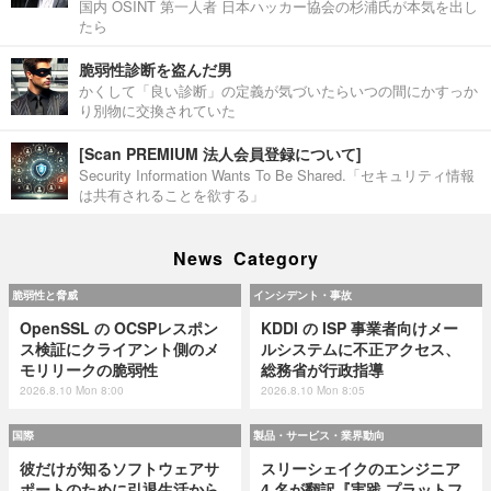
国内 OSINT 第一人者 日本ハッカー協会の杉浦氏が本気を出し
たら
脆弱性診断を盗んだ男
かくして「良い診断」の定義が気づいたらいつの間にかすっか
り別物に交換されていた
[Scan PREMIUM 法人会員登録について]
Security Information Wants To Be Shared.「セキュリティ情報
は共有されることを欲する」
News Category
脆弱性と脅威
インシデント・事故
OpenSSL の OCSPレスポン
KDDI の ISP 事業者向けメー
ス検証にクライアント側のメ
ルシステムに不正アクセス、
モリリークの脆弱性
総務省が行政指導
2026.8.10 Mon 8:00
2026.8.10 Mon 8:05
国際
製品・サービス・業界動向
彼だけが知るソフトウェアサ
スリーシェイクのエンジニア
ポートのために引退生活から
4 名が翻訳『実践 プラットフ