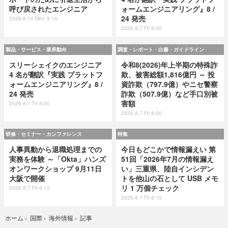
呼び戻されたエンジニア
ォームエンジニアリング』8 /
24 発売
2026.8.10 Mon 8:10
2026.8.7 Fri 8:00
製品・サービス・業界動向
調査・レポート・白書・ガイドライン
スリーシェイクのエンジニア
令和8(2026)年上半期の特殊詐
4 名が翻訳『実践 プラットフ
欺、被害総額1,816億円 ～ 投
ォームエンジニアリング』8 /
資詐欺（797.9億）やニセ警察
24 発売
詐欺（507.9億）など手口別被
害額
2026.8.7 Fri 8:00
2026.8.7 Fri 8:00
研修・セミナー・カンファレンス
特集
人事異動から退職処理までの
今日もどこかで情報漏えい 第
実務を体験 ～「Okta」ハンズ
51回「2026年7月の情報漏え
オンワークショップ 9月11日
い」三重県、陸自インシデン
大阪で開催
トを他山の石として USB メモ
リ 1 万個チェック
2026.8.7 Fri 8:10
2026.8.7 Fri 8:15
記事
ホーム
›
国際
›
海外情報
›