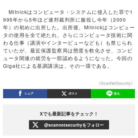
Mitnickはコンピュータ・システムに侵入した罪で1
995年から5年ほど連邦裁判所に服役し今年（2000
年）の初めに出所した。出所後、Mitnickはコンピュー
タの使用を全て絶たれ、さらにコンピュータ技術に関
わる仕事（講演やインタービューなども）も禁じられ
ていたが、最近保護監察局は態度を軟化させ、コンピ
ュータ関連の就労を一部認めるようになった。今回の
Giga社による基調講演は、その一環である。
《ScanNetSecurity》
シェア
ポスト
送る
Xでも最新記事をチェック！
@scannetsecurityをフォロー