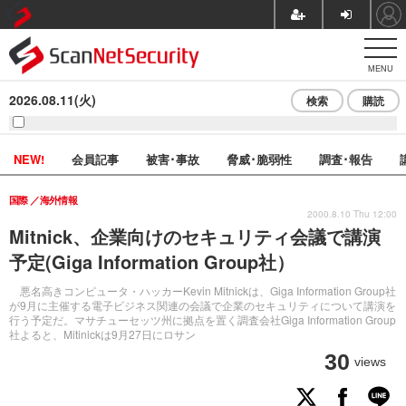
MENU
2026.08.11(火)
検索
購読
NEW!
会員記事
被害･事故
脅威･脆弱性
調査･報告
国際
海外情報
2000.8.10 Thu 12:00
Mitnick、企業向けのセキュリティ会議で講演
予定(Giga Information Group社）
悪名高きコンピュータ・ハッカーKevin Mitnickは、Giga Information Group社
が9月に主催する電子ビジネス関連の会議で企業のセキュリティについて講演を
行う予定だ。マサチューセッツ州に拠点を置く調査会社Giga Information Group
社よると、Mitinickは9月27日にロサン
30
views