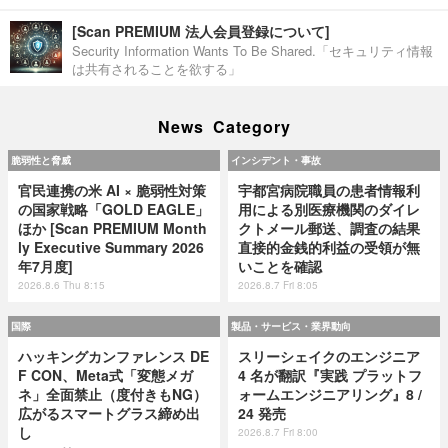
[Scan PREMIUM 法人会員登録について]
Security Information Wants To Be Shared.「セキュリティ情報
は共有されることを欲する」
News Category
脆弱性と脅威
インシデント・事故
官民連携の米 AI × 脆弱性対策
宇都宮病院職員の患者情報利
の国家戦略「GOLD EAGLE」
用による別医療機関のダイレ
ほか [Scan PREMIUM Month
クトメール郵送、調査の結果
ly Executive Summary 2026
直接的金銭的利益の受領が無
年7月度]
いことを確認
2026.8.6 Thu 8:15
2026.8.7 Fri 8:05
国際
製品・サービス・業界動向
ハッキングカンファレンス DE
スリーシェイクのエンジニア
F CON、Meta式「変態メガ
4 名が翻訳『実践 プラットフ
ネ」全面禁止（度付きもNG）
ォームエンジニアリング』8 /
広がるスマートグラス締め出
24 発売
し
2026.8.7 Fri 8:00