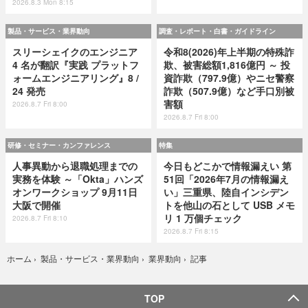
2026.8.3 Mon 8:15
製品・サービス・業界動向
調査・レポート・白書・ガイドライン
スリーシェイクのエンジニア
令和8(2026)年上半期の特殊詐
4 名が翻訳『実践 プラットフ
欺、被害総額1,816億円 ～ 投
ォームエンジニアリング』8 /
資詐欺（797.9億）やニセ警察
24 発売
詐欺（507.9億）など手口別被
害額
2026.8.7 Fri 8:00
2026.8.7 Fri 8:00
研修・セミナー・カンファレンス
特集
人事異動から退職処理までの
今日もどこかで情報漏えい 第
実務を体験 ～「Okta」ハンズ
51回「2026年7月の情報漏え
オンワークショップ 9月11日
い」三重県、陸自インシデン
大阪で開催
トを他山の石として USB メモ
リ 1 万個チェック
2026.8.7 Fri 8:10
2026.8.7 Fri 8:15
記事
ホーム
›
製品・サービス・業界動向
›
業界動向
›
TOP