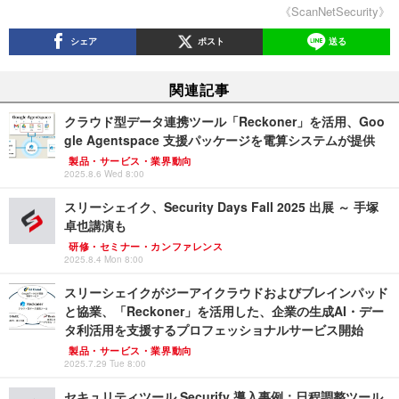
《ScanNetSecurity》
シェア
ポスト
送る
関連記事
クラウド型データ連携ツール「Reckoner」を活用、Goo
gle Agentspace 支援パッケージを電算システムが提供
製品・サービス・業界動向
2025.8.6 Wed 8:00
スリーシェイク、Security Days Fall 2025 出展 ～ 手塚
卓也講演も
研修・セミナー・カンファレンス
2025.8.4 Mon 8:00
スリーシェイクがジーアイクラウドおよびブレインパッド
と協業、「Reckoner」を活用した、企業の生成AI・デー
タ利活用を支援するプロフェッショナルサービス開始
製品・サービス・業界動向
2025.7.29 Tue 8:00
セキュリティツール Securify 導入事例：日程調整ツール