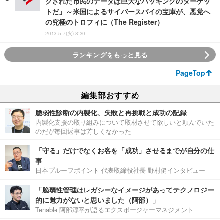
グされた市民のデータは巨大なハッキングのターゲッ
トだ」～米国によるサイバースパイの宝庫が、悪党へ
の究極のトロフィに（The Register）
2013.5.7(火) 8:30
ランキングをもっと見る
PageTop
編集部おすすめ
脆弱性診断の内製化、失敗と再挑戦と成功の記録
内製化支援の取り組みについて取材させて欲しいと頼んでいた
のだが毎回返事は芳しくなかった
「守る」だけでなくお客を「成功」させるまでが自分の仕
事
日本プルーフポイント 代表取締役社長 野村健インタビュー
「脆弱性管理はレガシーなイメージがあってテクノロジー
的に魅力がないと思いました（阿部）」
Tenable 阿部淳平が語るエクスポージャーマネジメント