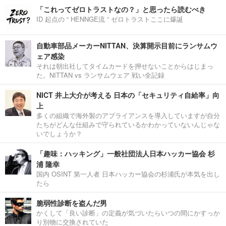
「これってゼロトラストなの？」と思ったら読むべき
ID 起点の “ HENNGE流 ” ゼロトラストここに爆誕
自動車部品メーカーNITTAN、決算開示目前にランサムウ
ェア感染
それは朝出社してタイムカードを押せないことからはじまっ
た。NITTAN vs ランサムウェア 戦い全記録
NICT 井上大介が考える 日本の「セキュリティ自給率」向
上
多くの組織で海外製のアプライアンスを導入していますが自分
たちがどんな仕組みで守られているかわかっていないんじゃな
いでしょうか？
「趣味：ハッキング」一般社団法人日本ハッカー協会 杉
浦 隆幸
国内 OSINT 第一人者 日本ハッカー協会の杉浦氏が本気を出し
たら
脆弱性診断を盗んだ男
かくして「良い診断」の定義が気づいたらいつの間にかすっか
り別物に交換されていた