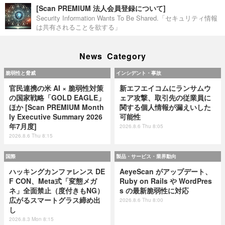
[Scan PREMIUM 法人会員登録について]
Security Information Wants To Be Shared.「セキュリティ情報
は共有されることを欲する」
News Category
脆弱性と脅威
インシデント・事故
官民連携の米 AI × 脆弱性対策
新エフエイコムにランサムウ
の国家戦略「GOLD EAGLE」
ェア攻撃、取引先の従業員に
ほか [Scan PREMIUM Month
関する個人情報が漏えいした
ly Executive Summary 2026
可能性
年7月度]
2026.8.6 Thu 8:05
2026.8.6 Thu 8:15
国際
製品・サービス・業界動向
ハッキングカンファレンス DE
AeyeScan がアップデート、
F CON、Meta式「変態メガ
Ruby on Rails や WordPres
ネ」全面禁止（度付きもNG）
s の最新脆弱性に対応
広がるスマートグラス締め出
2026.8.6 Thu 8:00
し
2026.8.3 Mon 8:15