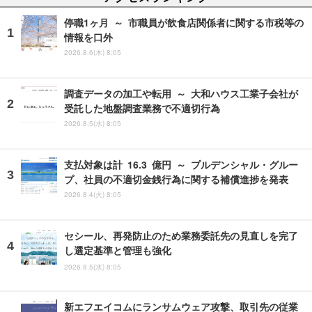
停職1ヶ月 ～ 市職員が飲食店関係者に関する市税等の
情報を口外
2026.8.6(木) 8:05
調査データの加工や転用 ～ 大和ハウス工業子会社が
受託した地盤調査業務で不適切行為
2026.8.5(水) 8:05
支払対象は計 16.3 億円 ～ プルデンシャル・グルー
プ、社員の不適切金銭行為に関する補償進捗を発表
2026.8.4(火) 8:05
セシール、再発防止のため業務委託先の見直しを完了
し選定基準と管理も強化
2026.8.5(水) 8:05
新エフエイコムにランサムウェア攻撃、取引先の従業