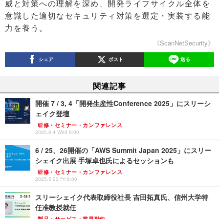
威と対策への理解を深め、開発ライフサイクル全体を
意識した適切なセキュリティ対策を選定・実装する能
力を養う。
《ScanNetSecurity》
シェア
ポスト
送る
関連記事
開催 7 / 3, 4「開発生産性Conference 2025」にスリーシ
ェイク登壇
研修・セミナー・カンファレンス
2025.6.4 Wed 8:00
6 / 25、26開催の「AWS Summit Japan 2025」にスリー
シェイク出展 手塚卓也氏によるセッションも
研修・セミナー・カンファレンス
2025.5.23 Fri 8:00
スリーシェイク代表取締役社長 吉田拓真氏、信州大学特
任准教授就任
製品・サービス・業界動向