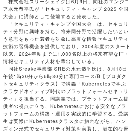
株式会社スリーシェイクは6月9日、同社のエンジニ
ア水元恭平氏が「セキュリティ・キャンプ 2025 全国
大会」に講師として登壇すると発表した。
「セキュリティ・キャンプ全国大会」は、セキュリ
ティ分野に興味を持ち、将来同分野で活躍したいとい
う意志をもった若者を対象に高度な情報セキュリティ
技術の習得機会を提供しており、2004年度のスタート
以来、2024年度までに1,000名以上の将来有望なIT・
情報セキュリティ人材を輩出している。
同社Sreake事業部 SREの水元恭平氏は、8月13日
午後1時30分から5時30分に専門コース/B【プロダク
トセキュリティクラス】で講義「Kubernetesで学ぶ
クラウドネイティブ時代のプラットフォームセキュリ
ティ」を担当する。同講義では、プラットフォーム提
供者の視点に立ち、Kubernetesにおける安全なプラ
ットフォームの構築・運用を実践的に学習する。受講
生は実際にKubernetesクラスタに触れながら、ハン
ズオン形式でセキュリティ対策を実装し、潜在的な脅