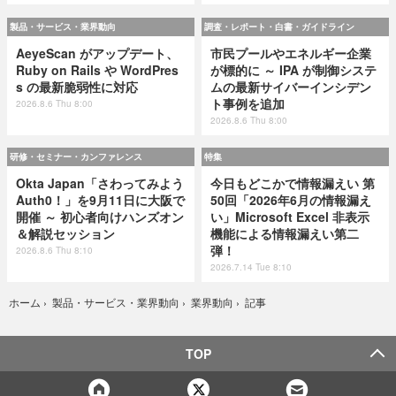
製品・サービス・業界動向
調査・レポート・白書・ガイドライン
AeyeScan がアップデート、
市民プールやエネルギー企業
Ruby on Rails や WordPres
が標的に ～ IPA が制御システ
s の最新脆弱性に対応
ムの最新サイバーインシデン
ト事例を追加
2026.8.6 Thu 8:00
2026.8.6 Thu 8:00
研修・セミナー・カンファレンス
特集
Okta Japan「さわってみよう
今日もどこかで情報漏えい 第
Auth0！」を9月11日に大阪で
50回「2026年6月の情報漏え
開催 ～ 初心者向けハンズオン
い」Microsoft Excel 非表示
＆解説セッション
機能による情報漏えい第二
弾！
2026.8.6 Thu 8:10
2026.7.14 Tue 8:10
記事
ホーム
›
製品・サービス・業界動向
›
業界動向
›
TOP