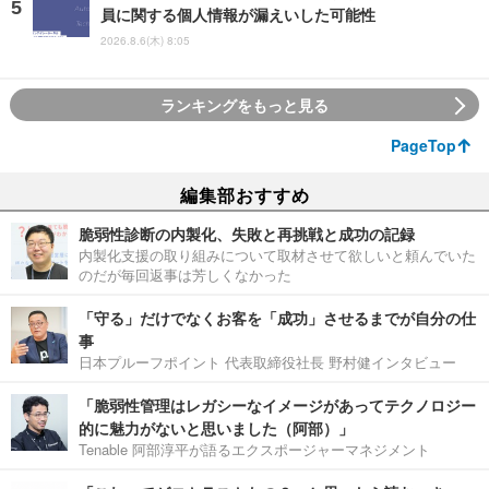
員に関する個人情報が漏えいした可能性
2026.8.6(木) 8:05
ランキングをもっと見る
PageTop
編集部おすすめ
脆弱性診断の内製化、失敗と再挑戦と成功の記録
内製化支援の取り組みについて取材させて欲しいと頼んでいた
のだが毎回返事は芳しくなかった
「守る」だけでなくお客を「成功」させるまでが自分の仕
事
日本プルーフポイント 代表取締役社長 野村健インタビュー
「脆弱性管理はレガシーなイメージがあってテクノロジー
的に魅力がないと思いました（阿部）」
Tenable 阿部淳平が語るエクスポージャーマネジメント