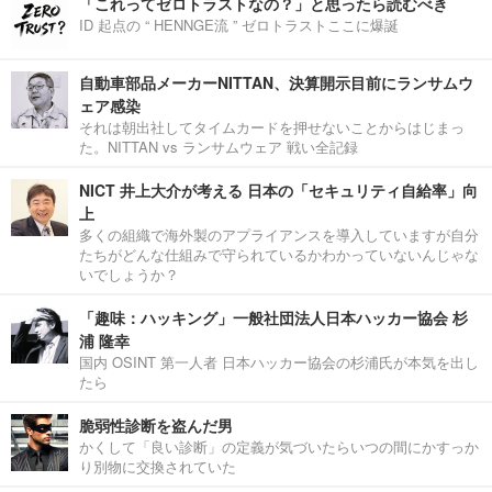
「これってゼロトラストなの？」と思ったら読むべき
ID 起点の “ HENNGE流 ” ゼロトラストここに爆誕
自動車部品メーカーNITTAN、決算開示目前にランサムウ
ェア感染
それは朝出社してタイムカードを押せないことからはじまっ
た。NITTAN vs ランサムウェア 戦い全記録
NICT 井上大介が考える 日本の「セキュリティ自給率」向
上
多くの組織で海外製のアプライアンスを導入していますが自分
たちがどんな仕組みで守られているかわかっていないんじゃな
いでしょうか？
「趣味：ハッキング」一般社団法人日本ハッカー協会 杉
浦 隆幸
国内 OSINT 第一人者 日本ハッカー協会の杉浦氏が本気を出し
たら
脆弱性診断を盗んだ男
かくして「良い診断」の定義が気づいたらいつの間にかすっか
り別物に交換されていた