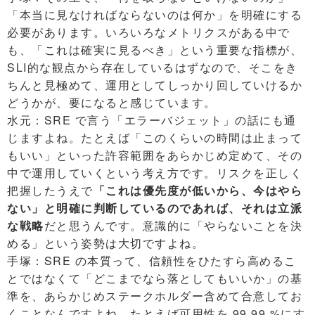
「本当に見なければならないのは何か」を明確にする
必要があります。いろいろなメトリクスがある中で
も、「これは確実に見るべき」という重要な指標が、
SLI的な観点から存在しているはずなので、そこをき
ちんと見極めて、運用としてしっかり回していけるか
どうかが、要になると感じています。
水元：SRE で言う「エラーバジェット」の話にも通
じますよね。たとえば「このくらいの時間は止まって
もいい」といった許容範囲をあらかじめ定めて、その
中で運用していくという考え方です。リスクを正しく
把握したうえで
「これは優先度が低いから、今はやら
ない」と明確に判断しているのであれば、それは立派
な戦略
だと思うんです。意識的に「やらないことを決
める」という姿勢は大切ですよね。
手塚：SRE の本質って、信頼性をひたすら高めるこ
とではなくて「どこまでなら落としてもいいか」の基
準を、あらかじめステークホルダー含めて合意してお
くことなんですよね。たとえば可用性を 99.99 %にす