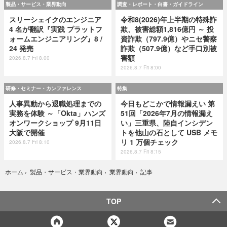
製品・サービス・業界動向
調査・レポート・白書・ガイドライン
スリーシェイクのエンジニア
令和8(2026)年上半期の特殊詐
4 名が翻訳『実践 プラットフ
欺、被害総額1,816億円 ～ 投
ォームエンジニアリング』8 /
資詐欺（797.9億）やニセ警察
24 発売
詐欺（507.9億）など手口別被
害額
2026.8.7 Fri 8:00
2026.8.7 Fri 8:00
研修・セミナー・カンファレンス
特集
人事異動から退職処理までの
今日もどこかで情報漏えい 第
実務を体験 ～「Okta」ハンズ
51回「2026年7月の情報漏え
オンワークショップ 9月11日
い」三重県、陸自インシデン
大阪で開催
トを他山の石として USB メモ
リ 1 万個チェック
2026.8.7 Fri 8:10
2026.8.7 Fri 8:15
記事
ホーム
›
製品・サービス・業界動向
›
業界動向
›
TOP