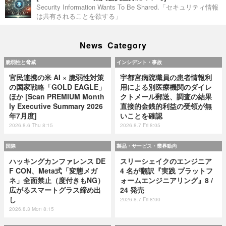
Security Information Wants To Be Shared.「セキュリティ情報
は共有されることを欲する」
News Category
脆弱性と脅威
インシデント・事故
官民連携の米 AI × 脆弱性対策
宇都宮病院職員の患者情報利
の国家戦略「GOLD EAGLE」
用による別医療機関のダイレ
ほか [Scan PREMIUM Month
クトメール郵送、調査の結果
ly Executive Summary 2026
直接的金銭的利益の受領が無
年7月度]
いことを確認
2026.8.6 Thu 8:15
2026.8.7 Fri 8:05
国際
製品・サービス・業界動向
ハッキングカンファレンス DE
スリーシェイクのエンジニア
F CON、Meta式「変態メガ
4 名が翻訳『実践 プラットフ
ネ」全面禁止（度付きもNG）
ォームエンジニアリング』8 /
広がるスマートグラス締め出
24 発売
し
2026.8.7 Fri 8:00
2026.8.3 Mon 8:15