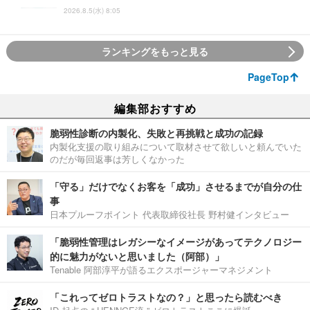
2026.8.5(水) 8:05
ランキングをもっと見る
PageTop
編集部おすすめ
脆弱性診断の内製化、失敗と再挑戦と成功の記録
内製化支援の取り組みについて取材させて欲しいと頼んでいた
のだが毎回返事は芳しくなかった
「守る」だけでなくお客を「成功」させるまでが自分の仕
事
日本プルーフポイント 代表取締役社長 野村健インタビュー
「脆弱性管理はレガシーなイメージがあってテクノロジー
的に魅力がないと思いました（阿部）」
Tenable 阿部淳平が語るエクスポージャーマネジメント
「これってゼロトラストなの？」と思ったら読むべき