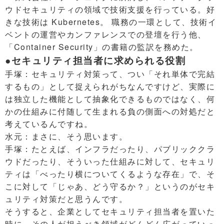
ウドセキュリティの領域で技術支援を行っている。好
きな技術は Kubernetes。 職務の一環として、技術イ
ベントの運営やカンファレンスでの登壇を行う他、
「Container Security」の書籍の監訳を務めた。
●セキュリティ担当者に求められる役割
手塚：セキュリティ対策って、つい「それ単体で完結
するもの」として捉えられがちなんですけど、実際に
は独立した機能として抽象化できるものではなく、何
かの仕組みに付随して生まれる負の側面への対処だと
考えているんですね。
水元：まさに、そう思います。
手塚：たとえば、インフラだったり、パブリッククラ
ウドだったり、そういった仕組みに対して、セキュリ
ティは「べったり横についてくるような存在」で、そ
こに対して「じゃあ、どう守るか？」というのがセキ
ュリティ対策だと思うんです。
そうすると、企業としてセキュリティ担当者を置いた
時に、その人が担うべき領域がどんどん広がっていっ