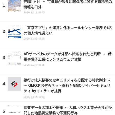
停職1ヶ月 ～ 市職員が飲食店関係者に関する市税等の
情報を口外
2026.8.6(木) 8:05
「東京アプリ」の運営に係るコールセンター業務で1名
の個人情報漏えい
2026.8.7(金) 8:05
ADサーバ上のデータが外部へ転送されたと判断 ～ 精
電舎電子工業にランサムウェア攻撃
2026.8.7(金) 8:05
銀行が法人顧客のセキュリティを心配する時代到来 ～
～ GMOあおぞらネット銀行とGMOサイバーセキュリ
ティ byイエラエが提携
2026.8.6(木) 8:00
調査データの加工や転用 ～ 大和ハウス工業子会社が受
託した地盤調査業務で不適切行為