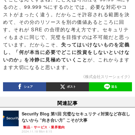
るのと、99.999 %にするのとでは、必要な対応やコ
ストがまったく違う。だからこそ許容される範囲を決
めて、その分のリソースを別の価値あるところに回
す。それが SRE の合理的な考え方です。セキュリテ
ィもまさに同じで、完璧を目指すのは不可能だと思っ
ています。だからこそ、
失ってはいけないものを定義
し、「何が本当に必要でどこに投資をしないといけな
いのか」を冷静に見極めていくこと
が、これからます
ます大切になると思います。
《株式会社スリーシェイク》
シェア
ポスト
送る
関連記事
Securify Blog 第1回 完璧なセキュリティ対策など存在し
ないから “向き合い方” こそが大事
製品・サービス・業界動向
2024.11.18 Mon 8:15