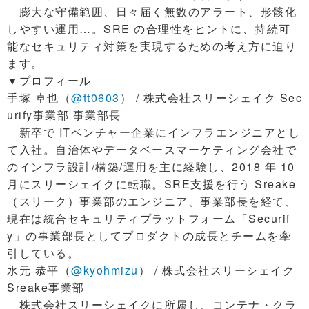
膨大な守備範囲、日々届く無数のアラート、形骸化
しやすい運用…。SRE の合理性をヒントに、持続可
能なセキュリティ対策を実現するための考え方に迫り
ます。
▼プロフィール
手塚 卓也（
@tt0603
） / 株式会社スリーシェイク Sec
urify事業部 事業部長
新卒で ITベンチャー企業にインフラエンジニアとし
て入社。自治体やデータベースマーケティング会社で
のインフラ設計/構築/運用を主に経験し、2018 年 10
月にスリーシェイクに転職。SRE支援を行う Sreake
（スリーク）事業部のエンジニア、事業部長を経て、
現在は統合セキュリティプラットフォーム「Securif
y」の事業部長としてプロダクトの成長とチームを牽
引している。
水元 恭平（
@kyohmizu
） / 株式会社スリーシェイク
Sreake事業部
株式会社スリーシェイクに所属し、コンテナ・クラ