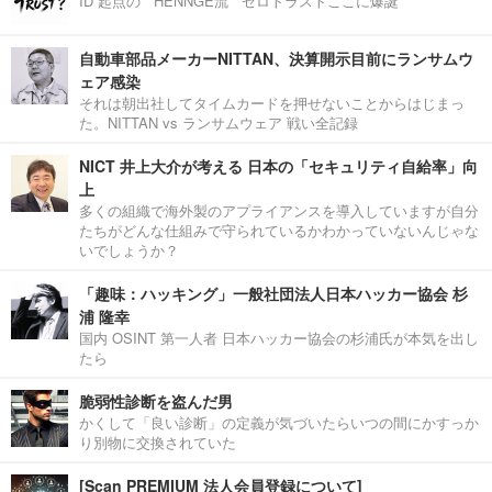
ID 起点の “ HENNGE流 ” ゼロトラストここに爆誕
自動車部品メーカーNITTAN、決算開示目前にランサムウ
ェア感染
それは朝出社してタイムカードを押せないことからはじまっ
た。NITTAN vs ランサムウェア 戦い全記録
NICT 井上大介が考える 日本の「セキュリティ自給率」向
上
多くの組織で海外製のアプライアンスを導入していますが自分
たちがどんな仕組みで守られているかわかっていないんじゃな
いでしょうか？
「趣味：ハッキング」一般社団法人日本ハッカー協会 杉
浦 隆幸
国内 OSINT 第一人者 日本ハッカー協会の杉浦氏が本気を出し
たら
脆弱性診断を盗んだ男
かくして「良い診断」の定義が気づいたらいつの間にかすっか
り別物に交換されていた
[Scan PREMIUM 法人会員登録について]