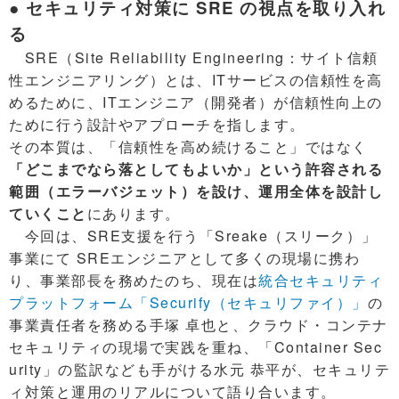
● セキュリティ対策に SRE の視点を取り入れ
る
SRE（Site Reliability Engineering：サイト信頼
性エンジニアリング）とは、ITサービスの信頼性を高
めるために、ITエンジニア（開発者）が信頼性向上の
ために行う設計やアプローチを指します。
その本質は、「信頼性を高め続けること」ではなく
「どこまでなら落としてもよいか」という許容される
範囲（エラーバジェット）を設け、運用全体を設計し
ていくこと
にあります。
今回は、SRE支援を行う「Sreake（スリーク）」
事業にて SREエンジニアとして多くの現場に携わ
り、事業部長を務めたのち、現在は
統合セキュリティ
プラットフォーム「Securify（セキュリファイ）」
の
事業責任者を務める手塚 卓也と、クラウド・コンテナ
セキュリティの現場で実践を重ね、「Container Sec
urity」の監訳なども手がける水元 恭平が、セキュリテ
ィ対策と運用のリアルについて語り合います。