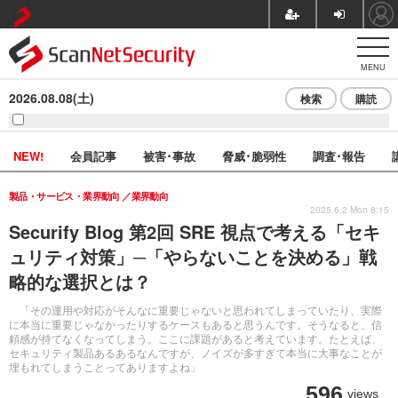
MENU
2026.08.08(土)
検索
購読
NEW!
会員記事
被害･事故
脅威･脆弱性
調査･報告
製品・サービス・業界動向
業界動向
2025.6.2 Mon 8:15
Securify Blog 第2回 SRE 視点で考える「セキ
ュリティ対策」─「やらないことを決める」戦
略的な選択とは？
「その運用や対応がそんなに重要じゃないと思われてしまっていたり、実際
に本当に重要じゃなかったりするケースもあると思うんです。そうなると、信
頼感が持てなくなってしまう。ここに課題があると考えています。たとえば、
セキュリティ製品あるあるなんですが、ノイズが多すぎて本当に大事なことが
埋もれてしまうことってありますよね」
596
views