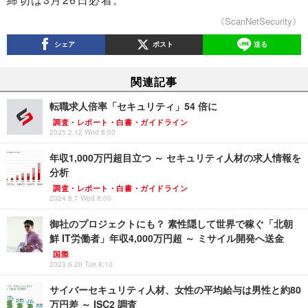
《ScanNetSecurity》
シェア
ポスト
送る
関連記事
転職求人倍率「セキュリティ」54 倍に
調査・レポート・白書・ガイドライン
2025.2.12 Wed 8:00
年収1,000万円超目立つ ～ セキュリティ人材の求人情報を
分析
調査・レポート・白書・ガイドライン
2024.8.7 Wed 8:00
御社のプロジェクトにも？ 素性隠して世界で稼ぐ「北朝
鮮 IT労働者」年収4,000万円超 ～ ミサイル開発へ送金
国際
2023.6.20 Tue 8:10
サイバーセキュリティ人材、女性の平均給与は男性と約80
万円差 ～ ISC2 調査