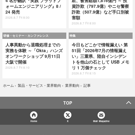
4 名が翻訳『実践 プラットフ
欺、被害総額1,816億円 ～ 投
ォームエンジニアリング』8 /
資詐欺（797.9億）やニセ警察
24 発売
詐欺（507.9億）など手口別被
害額
2026.8.7 Fri 8:00
2026.8.7 Fri 8:00
研修・セミナー・カンファレンス
特集
人事異動から退職処理までの
今日もどこかで情報漏えい 第
実務を体験 ～「Okta」ハンズ
51回「2026年7月の情報漏え
オンワークショップ 9月11日
い」三重県、陸自インシデン
大阪で開催
トを他山の石として USB メモ
リ 1 万個チェック
2026.8.7 Fri 8:10
2026.8.7 Fri 8:15
記事
ホーム
›
製品・サービス・業界動向
›
業界動向
›
TOP
Home
X
Mail Magazine