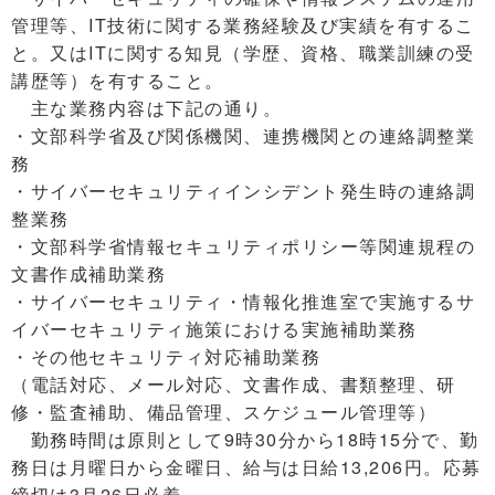
管理等、IT技術に関する業務経験及び実績を有するこ
と。又はITに関する知見（学歴、資格、職業訓練の受
講歴等）を有すること。
主な業務内容は下記の通り。
・文部科学省及び関係機関、連携機関との連絡調整業
務
・サイバーセキュリティインシデント発生時の連絡調
整業務
・文部科学省情報セキュリティポリシー等関連規程の
文書作成補助業務
・サイバーセキュリティ・情報化推進室で実施するサ
イバーセキュリティ施策における実施補助業務
・その他セキュリティ対応補助業務
（電話対応、メール対応、文書作成、書類整理、研
修・監査補助、備品管理、スケジュール管理等）
勤務時間は原則として9時30分から18時15分で、勤
務日は月曜日から金曜日、給与は日給13,206円。応募
締切は3月26日必着。