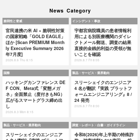
News Category
脆弱性と脅威
インシデント・事故
官民連携の米 AI × 脆弱性対策
宇都宮病院職員の患者情報利
の国家戦略「GOLD EAGLE」
用による別医療機関のダイレ
ほか [Scan PREMIUM Month
クトメール郵送、調査の結果
ly Executive Summary 2026
直接的金銭的利益の受領が無
年7月度]
いことを確認
2026.8.6 Thu 8:15
2026.8.7 Fri 8:05
国際
製品・サービス・業界動向
ハッキングカンファレンス DE
スリーシェイクのエンジニア
F CON、Meta式「変態メガ
4 名が翻訳『実践 プラットフ
ネ」全面禁止（度付きもNG）
ォームエンジニアリング』8 /
広がるスマートグラス締め出
24 発売
し
2026.8.7 Fri 8:00
2026.8.3 Mon 8:15
製品・サービス・業界動向
調査・レポート・白書・ガイドライン
スリーシェイクのエンジニア
令和8(2026)年上半期の特殊詐