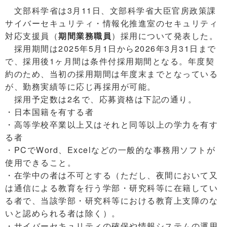
文部科学省は3月11日、文部科学省大臣官房政策課
サイバーセキュリティ・情報化推進室のセキュリティ
対応支援員（
期間業務職員
）採用について発表した。
採用期間は2025年5月1日から2026年3月31日まで
で、採用後1ヶ月間は条件付採用期間となる。年度契
約のため、当初の採用期間は年度末までとなっている
が、勤務実績等に応じ再採用が可能。
採用予定数は2名で、応募資格は下記の通り。
・日本国籍を有する者
・高等学校卒業以上又はそれと同等以上の学力を有す
る者
・PCでWord、Excelなどの一般的な事務用ソフトが
使用できること。
・在学中の者は不可とする（ただし、夜間において又
は通信による教育を行う学部・研究科等に在籍してい
る者で、当該学部・研究科等における教育上支障のな
いと認められる者は除く）。
・サイバーセキュリティの確保や情報システムの運用