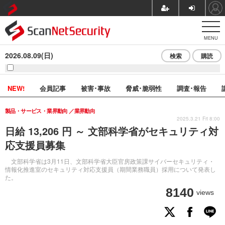
MENU
2026.08.09(日)
検索
購読
NEW!
会員記事
被害･事故
脅威･脆弱性
調査･報告
製品・サービス・業界動向
業界動向
2025.3.21 Fri 8:00
日給 13,206 円 ～ 文部科学省がセキュリティ対
応支援員募集
文部科学省は3月11日、文部科学省大臣官房政策課サイバーセキュリティ・
情報化推進室のセキュリティ対応支援員（期間業務職員）採用について発表し
た。
8140
views