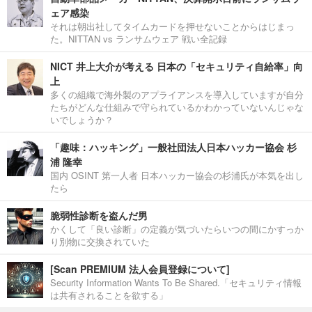
ェア感染
それは朝出社してタイムカードを押せないことからはじまっ
た。NITTAN vs ランサムウェア 戦い全記録
NICT 井上大介が考える 日本の「セキュリティ自給率」向
上
多くの組織で海外製のアプライアンスを導入していますが自分
たちがどんな仕組みで守られているかわかっていないんじゃな
いでしょうか？
「趣味：ハッキング」一般社団法人日本ハッカー協会 杉
浦 隆幸
国内 OSINT 第一人者 日本ハッカー協会の杉浦氏が本気を出し
たら
脆弱性診断を盗んだ男
かくして「良い診断」の定義が気づいたらいつの間にかすっか
り別物に交換されていた
[Scan PREMIUM 法人会員登録について]
Security Information Wants To Be Shared.「セキュリティ情報
は共有されることを欲する」