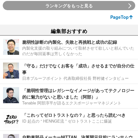
ランキングをもっと見る
PageTop
編集部おすすめ
脆弱性診断の内製化、失敗と再挑戦と成功の記録
内製化支援の取り組みについて取材させて欲しいと頼んでいた
のだが毎回返事は芳しくなかった
「守る」だけでなくお客を「成功」させるまでが自分の仕
事
日本プルーフポイント 代表取締役社長 野村健インタビュー
「脆弱性管理はレガシーなイメージがあってテクノロジー
的に魅力がないと思いました（阿部）」
Tenable 阿部淳平が語るエクスポージャーマネジメント
「これってゼロトラストなの？」と思ったら読むべき
ID 起点の “ HENNGE流 ” ゼロトラストここに爆誕
自動車部品メーカーNITTAN、決算開示目前にランサムウ