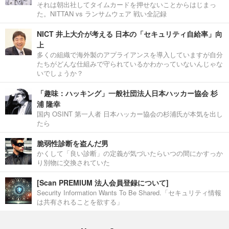
それは朝出社してタイムカードを押せないことからはじまっ
た。NITTAN vs ランサムウェア 戦い全記録
NICT 井上大介が考える 日本の「セキュリティ自給率」向
上
多くの組織で海外製のアプライアンスを導入していますが自分
たちがどんな仕組みで守られているかわかっていないんじゃな
いでしょうか？
「趣味：ハッキング」一般社団法人日本ハッカー協会 杉
浦 隆幸
国内 OSINT 第一人者 日本ハッカー協会の杉浦氏が本気を出し
たら
脆弱性診断を盗んだ男
かくして「良い診断」の定義が気づいたらいつの間にかすっか
り別物に交換されていた
[Scan PREMIUM 法人会員登録について]
Security Information Wants To Be Shared.「セキュリティ情報
は共有されることを欲する」