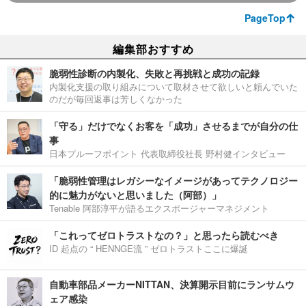
PageTop
編集部おすすめ
脆弱性診断の内製化、失敗と再挑戦と成功の記録
内製化支援の取り組みについて取材させて欲しいと頼んでいた
のだが毎回返事は芳しくなかった
「守る」だけでなくお客を「成功」させるまでが自分の仕
事
日本プルーフポイント 代表取締役社長 野村健インタビュー
「脆弱性管理はレガシーなイメージがあってテクノロジー
的に魅力がないと思いました（阿部）」
Tenable 阿部淳平が語るエクスポージャーマネジメント
「これってゼロトラストなの？」と思ったら読むべき
ID 起点の “ HENNGE流 ” ゼロトラストここに爆誕
自動車部品メーカーNITTAN、決算開示目前にランサムウ
ェア感染