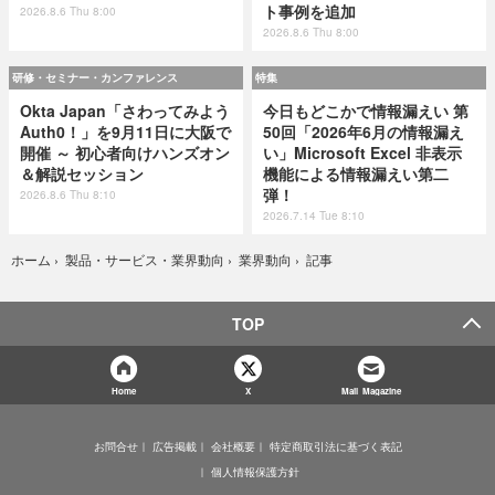
ト事例を追加
2026.8.6 Thu 8:00
2026.8.6 Thu 8:00
研修・セミナー・カンファレンス
特集
Okta Japan「さわってみよう
今日もどこかで情報漏えい 第
Auth0！」を9月11日に大阪で
50回「2026年6月の情報漏え
開催 ～ 初心者向けハンズオン
い」Microsoft Excel 非表示
＆解説セッション
機能による情報漏えい第二
弾！
2026.8.6 Thu 8:10
2026.7.14 Tue 8:10
記事
ホーム
›
製品・サービス・業界動向
›
業界動向
›
TOP
Home
X
Mail Magazine
お問合せ
広告掲載
会社概要
特定商取引法に基づく表記
個人情報保護方針