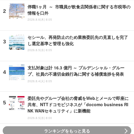
停職1ヶ月 ～ 市職員が飲食店関係者に関する市税等の
情報を口外
2026.8.6(木) 8:05
セシール、再発防止のため業務委託先の見直しを完了
し選定基準と管理も強化
2026.8.5(水) 8:05
支払対象は計 16.3 億円 ～ プルデンシャル・グルー
プ、社員の不適切金銭行為に関する補償進捗を発表
2026.8.4(火) 8:05
委託先やグループ会社の脅威をWebとメールで即座に
共有、NTTドコモビジネスが「docomo business RI
NK WANセキュリティ」に新機能
2026.8.5(水) 8:00
ランキングをもっと見る