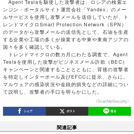
Agent Teslaを駆使した攻撃者は、ロシアの検索エ
ンジン・ポータルサイト運営会社「Yandex」のメー
ルサービスを使用し攻撃メールを送信していたが、ト
レンドマイクロSmart Protection Network（SPN）
のデータから攻撃メールの送信先として、石油を生産
する企業や工場の多くが操業する中東や東南アジアの
国々を多く確認している。
トレンドマイクロの数カ月にわたる調査で、Agent
Teslaを使用した攻撃がビジネスメール詐欺（BEC）
キャンペーンと関連することとともに、背後の攻撃者
を特定しインターポール及びEFCCに提示、さらに、
マルウェアの感染状況や金銭的損失などの詳細につい
て説明し、攻撃者の手口を明らかにした。
《ScanNetSecurity》
シェア
ポスト
送る
関連記事