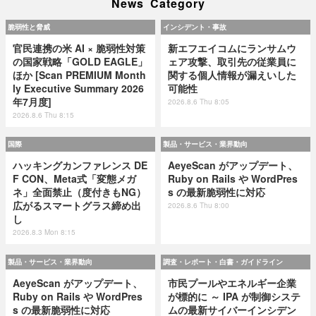
News Category
脆弱性と脅威
インシデント・事故
官民連携の米 AI × 脆弱性対策
新エフエイコムにランサムウ
の国家戦略「GOLD EAGLE」
ェア攻撃、取引先の従業員に
ほか [Scan PREMIUM Month
関する個人情報が漏えいした
ly Executive Summary 2026
可能性
年7月度]
2026.8.6 Thu 8:05
2026.8.6 Thu 8:15
国際
製品・サービス・業界動向
ハッキングカンファレンス DE
AeyeScan がアップデート、
F CON、Meta式「変態メガ
Ruby on Rails や WordPres
ネ」全面禁止（度付きもNG）
s の最新脆弱性に対応
広がるスマートグラス締め出
2026.8.6 Thu 8:00
し
2026.8.3 Mon 8:15
製品・サービス・業界動向
調査・レポート・白書・ガイドライン
AeyeScan がアップデート、
市民プールやエネルギー企業
Ruby on Rails や WordPres
が標的に ～ IPA が制御システ
s の最新脆弱性に対応
ムの最新サイバーインシデン