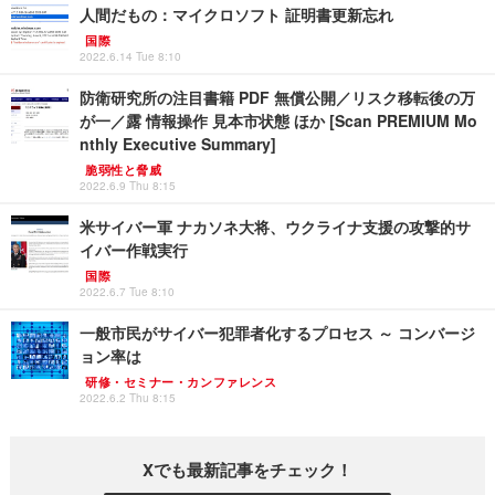
人間だもの：マイクロソフト 証明書更新忘れ
国際
2022.6.14 Tue 8:10
防衛研究所の注目書籍 PDF 無償公開／リスク移転後の万
が一／露 情報操作 見本市状態 ほか [Scan PREMIUM Mo
nthly Executive Summary]
脆弱性と脅威
2022.6.9 Thu 8:15
米サイバー軍 ナカソネ大将、ウクライナ支援の攻撃的サ
イバー作戦実行
国際
2022.6.7 Tue 8:10
一般市民がサイバー犯罪者化するプロセス ～ コンバージ
ョン率は
研修・セミナー・カンファレンス
2022.6.2 Thu 8:15
Xでも最新記事をチェック！