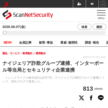
MENU
2026.08.07(金)
検索
購読
NEW!
会員記事
被害･事故
脅威･脆弱性
調査･報告
製品・サービス・業界動向
業界動向
2022.6.16 Thu 8:00
ナイジェリア詐欺グループ逮捕、インターポー
ル等当局とセキュリティ企業連携
トレンドマイクロ株式会社は6月7日、ナイジェリアのBECグループ逮捕につ
いて、同社ブログで発表した。
813
views