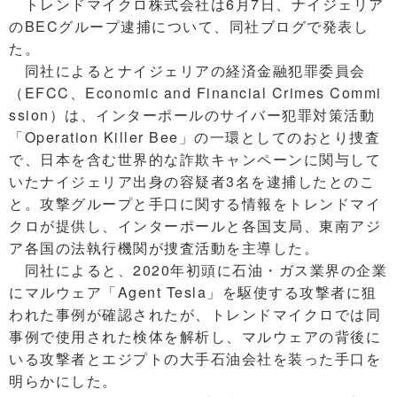
トレンドマイクロ株式会社は6月7日、ナイジェリア
のBECグループ逮捕について、同社ブログで発表し
た。
同社によるとナイジェリアの経済金融犯罪委員会
（EFCC、Economic and Financial Crimes Commi
ssion）は、インターポールのサイバー犯罪対策活動
「Operation Killer Bee」の一環としてのおとり捜査
で、日本を含む世界的な詐欺キャンペーンに関与して
いたナイジェリア出身の容疑者3名を逮捕したとのこ
と。攻撃グループと手口に関する情報をトレンドマイ
クロが提供し、インターポールと各国支局、東南アジ
ア各国の法執行機関が捜査活動を主導した。
同社によると、2020年初頭に石油・ガス業界の企業
にマルウェア「Agent Tesla」を駆使する攻撃者に狙
われた事例が確認されたが、トレンドマイクロでは同
事例で使用された検体を解析し、マルウェアの背後に
いる攻撃者とエジプトの大手石油会社を装った手口を
明らかにした。